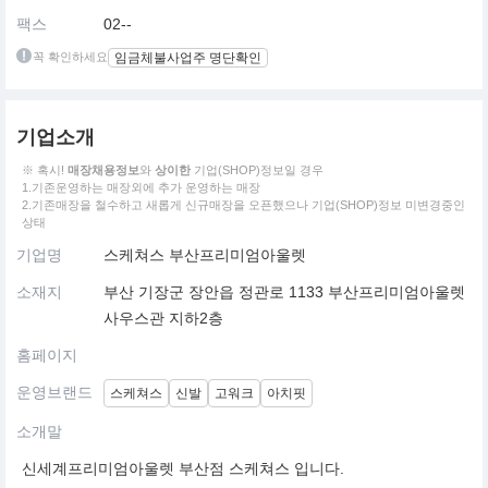
팩스
02--
꼭 확인하세요
임금체불사업주 명단확인
기업소개
※ 혹시!
매장채용정보
와
상이한
기업(SHOP)정보일 경우
1.기존운영하는 매장외에 추가 운영하는 매장
2.기존매장을 철수하고 새롭게 신규매장을 오픈했으나 기업(SHOP)정보 미변경중인
상태
기업명
스케쳐스 부산프리미엄아울렛
소재지
부산 기장군 장안읍 정관로 1133 부산프리미엄아울렛
사우스관 지하2층
홈페이지
운영브랜드
스케쳐스
신발
고워크
아치핏
소개말
신세계프리미엄아울렛 부산점 스케쳐스 입니다.