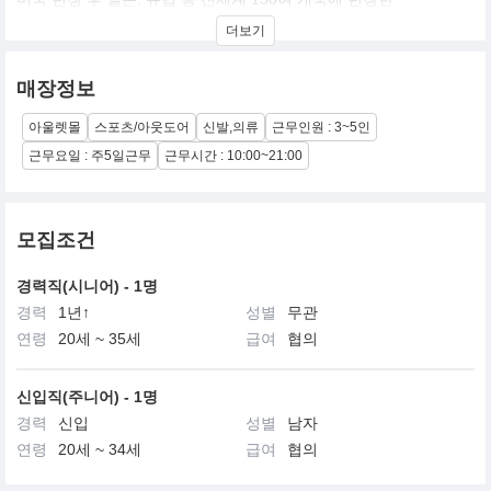
글로벌 브랜드 스케쳐스 입니다.
더보기
"Comfort For All, All For Comfort"
모두를 위한 편안함, 편안함을 위한 모든 것
매장정보
모든 고객의 라이프 스타일을 위해 지속적인 혁신을 통한
아울렛몰
스포츠/아웃도어
신발,의류
근무인원 : 3~5인
최고의 제품을 제공하며 기술력을 바탕으로
최상의 소비자 경험을 제공하는 브랜드 입니다.
근무요일 : 주5일근무
근무시간 : 10:00~21:00
모집조건
경력직(시니어) - 1명
경력
1년↑
성별
무관
연령
20세 ~ 35세
급여
협의
신입직(주니어) - 1명
경력
신입
성별
남자
연령
20세 ~ 34세
급여
협의