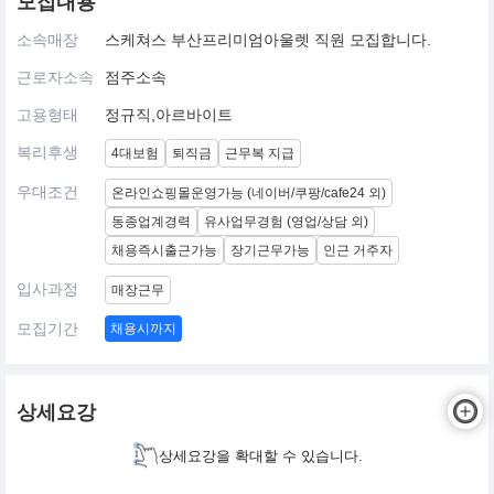
모집내용
소속매장
스케쳐스 부산프리미엄아울렛 직원 모집합니다.
근로자소속
점주소속
고용형태
정규직,아르바이트
복리후생
4대보험
퇴직금
근무복 지급
우대조건
온라인쇼핑몰운영가능 (네이버/쿠팡/cafe24 외)
동종업계경력
유사업무경험 (영업/상담 외)
채용즉시출근가능
장기근무가능
인근 거주자
입사과정
매장근무
모집기간
채용시까지
상세요강
상세요강을 확대할 수 있습니다.