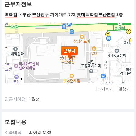
근무지정보
백화점
> 부산
부산진구
가야대로 772
롯데백화점부산본점
3층
50m
크게보기
길찾기
인근지하철
1호선
모집내용
소속매장
띠어리 여성