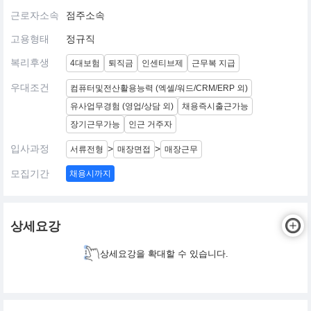
근로자소속
점주소속
고용형태
정규직
복리후생
4대보험
퇴직금
인센티브제
근무복 지급
우대조건
컴퓨터및전산활용능력 (엑셀/워드/CRM/ERP 외)
유사업무경험 (영업/상담 외)
채용즉시출근가능
장기근무가능
인근 거주자
입사과정
>
>
서류전형
매장면접
매장근무
모집기간
채용시까지
상세요강
상세요강을 확대할 수 있습니다.