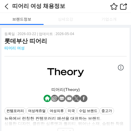
띠어리 여성 채용정보
브랜드정보
상세요강
기업소개
등록일 : 2026-03-22 | 업데이트 : 2026-05-04
롯데부산 띠어리
띠어리 여성
띠어리(Theory)
컨템포러리
여성캐쥬얼
여성의류
미국
수입 브랜드
중고가
뉴욕에서 런칭한 컨템포러리 패션을 대표하는 브랜드.
심플한 디자인, 클린한 실루엣과 퀄리티, 뛰어난 소재, 슬림한 착용
감을 중요가치로 추구함.