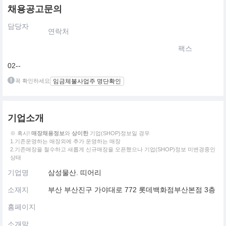
채용공고문의
담당자
연락처
팩스
02--
꼭 확인하세요
임금체불사업주 명단확인
기업소개
※ 혹시!
매장채용정보
와
상이한
기업(SHOP)정보일 경우
1.기존운영하는 매장외에 추가 운영하는 매장
2.기존매장을 철수하고 새롭게 신규매장을 오픈했으나 기업(SHOP)정보 미변경중인
상태
기업명
삼성물산. 띠어리
소재지
부산 부산진구 가야대로 772 롯데백화점부산본점 3층
홈페이지
소개말