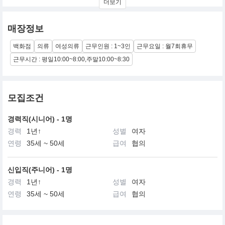
더보기
주 연령층 20대~
매장정보
백화점
의류
여성의류
근무인원 : 1~3인
근무요일 : 월7회휴무
근무시간 : 평일10:00~8:00,주말10:00~8:30
모집조건
경력직(시니어) - 1명
경력
1년↑
성별
여자
연령
35세 ~ 50세
급여
협의
신입직(주니어) - 1명
경력
1년↑
성별
여자
연령
35세 ~ 50세
급여
협의