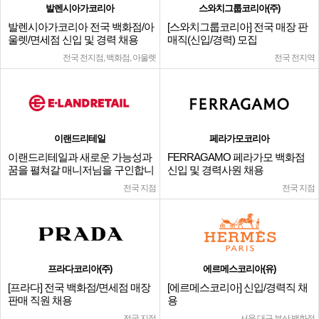
발렌시아가코리아
스와치그룹코리아(주)
발렌시아가코리아 전국 백화점/아
[스와치그룹코리아] 전국 매장 판
울렛/면세점 신입 및 경력 채용
매직(신입/경력) 모집
전국 전지점, 백화점, 아울렛
전국 전지역
이랜드리테일
페라가모코리아
이랜드리테일과 새로운 가능성과
FERRAGAMO 페라가모 백화점
꿈을 펼쳐갈 매니저님을 구인합니
신입 및 경력사원 채용
다.
전국 지점
전국 지점
프라다코리아(주)
에르메스코리아(유)
[프라다] 전국 백화점/면세점 매장
[에르메스코리아] 신입/경력직 채
판매 직원 채용
용
전국 지점
서울,대구,부산 백화점