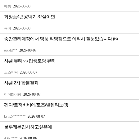
메롱
2026-08-08
화장품4년공백기 37살이면
융이
2026-08-08
중간관리매장에서 명품 직영점으로 이직시 질문있습니다.(6)
eovkfd***
2026-08-07
샤넬 뷰티 vs 입생로랑 뷰티
코스메틱
2026-08-07
샤넬 2차 합불결과
이직화이팅
2026-08-07
펜디/로저비비에/토즈/발렌티노(3)
ka_n27********
2026-08-07
룰루레몬입사하고싶은데
dbtlag****
2026-08-06