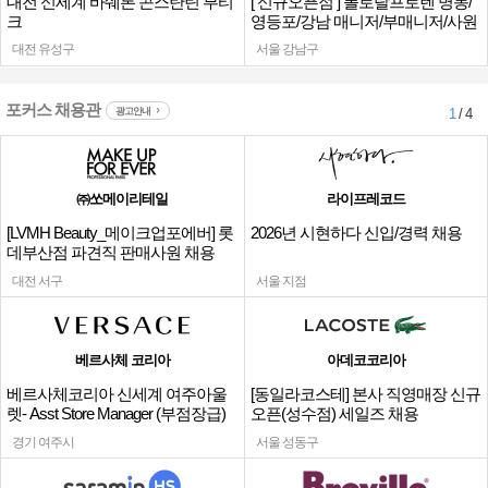
대전 신세계 바쉐론 콘스탄틴 부티
[ 신규오픈점 ] 폴로랄프로렌 명동/
크
영등포/강남 매니저/부매니저/사원
대전 유성구
서울 강남구
포커스 채용관
광고안내
1
/ 4
㈜쏘메이리테일
라이프레코드
[LVMH Beauty_메이크업포에버] 롯
2026년 시현하다 신입/경력 채용
데부산점 파견직 판매사원 채용
대전 서구
서울 지점
베르사체 코리아
아데코코리아
베르사체코리아 신세계 여주아울
[동일라코스테] 본사 직영매장 신규
렛- Asst Store Manager (부점장급)
오픈(성수점) 세일즈 채용
채용
경기 여주시
서울 성동구