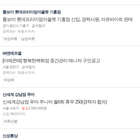
톰보이 롯데프리미엄아울렛 기흥점
톰보이 롯데프리미엄아울렛 기흥점 신입, 경력사원, 아르바이트 판매
직 구인합니다.
경기 용인시 기흥구
급여협의
경력3년↑ 채용시까지
여성의류
남성의류
㈜엔에프엘
[마레몬떼] 행복한백화점 중간관리 매니저 구인공고
서울 양천구
급여협의
경력1년↑ 채용시까지
여성복
신세계 강남점 푸마
신세계강남점 푸마 주니어 월6회 휴무 250(경력자 협의)
서울 서초구
월급
2,500,000원
신입 08/21까지
의류신발
신성통상