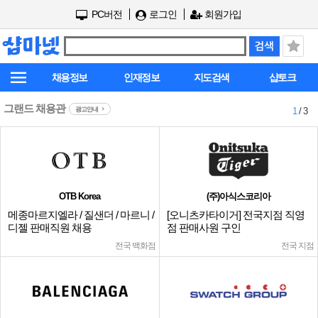
PC버전
로그인
회원가입
채용정보
인재정보
지도검색
샵토크
그랜드 채용관
광고안내
1
/ 3
OTB Korea
(주)아식스코리아
메종마르지엘라 / 질샌더 / 마르니 /
[오니츠카타이거] 전국지점 직영
디젤 판매직원 채용
점 판매사원 구인
전국 백화점
전국 지점