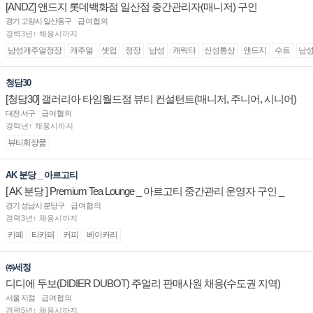
[ANDZ] 앤드지 롯데백화점 일산점 중간관리자(매니저) 구인
경기 고양시 일산동구
급여협의
경력3년↑ 채용시까지
남성캐주얼정장
캐주얼
셋업
정장
남성
캐릭터
신성통상
앤드지
수트
남
청담30
[청담30] 갤러리아 타임월드점 뷰티 컨설턴트(매니저, 주니어, 시니어)
채용
대전 서구
급여협의
경력년↑ 채용시까지
뷰티화장품
AK 분당 _ 아르고티
[ AK 분당 ] Premium Tea Lounge _ 아르고티 중간관리 운영자 구인 _
경기 성남시 분당구
급여협의
경력3년↑ 채용시까지
카페
티카페
커피
베이커리
㈜세정
디디에 두보(DIDIER DUBOT) 주얼리 판매사원 채용(수도권 지역)
서울 지점
급여협의
경력5년↑ 채용시까지