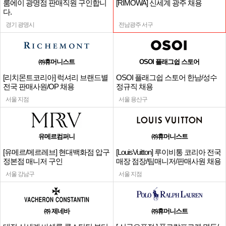
룸에이 광명점 판매직원 구인합니
[RIMOWA] 신세계 광주 채용
다.
경기 광명시
전남광주 서구
㈜휴머니스트
OSOI 플래그쉽 스토어
[리치몬트코리아] 럭셔리 브랜드별
OSOI 플래그쉽 스토어 한남/성수
전국 판매사원/OP 채용
정규직 채용
서울 지점
서울 용산구
유메르컴퍼니
㈜휴머니스트
[유메르/메르레브] 현대백화점 압구
[LouisVuitton] 루이비통 코리아 전국
정본점 매니저 구인
매장 점장/팀매니저/판매사원 채용
서울 강남구
서울 지점
㈜ 제네바
㈜휴머니스트