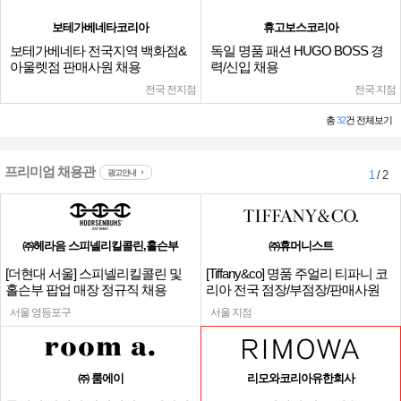
보테가베네타코리아
휴고보스코리아
보테가베네타 전국지역 백화점&
독일 명품 패션 HUGO BOSS 경
아울렛점 판매사원 채용
력/신입 채용
전국 전지점
전국 지점
총
32
건 전체보기
프리미엄 채용관
광고안내
1
/ 2
㈜헤라음 스피넬리킬콜린,홀슨부
㈜휴머니스트
[더현대 서울] 스피넬리킬콜린 및
[Tiffany&co] 명품 주얼리 티파니 코
홀슨부 팝업 매장 정규직 채용
리아 전국 점장/부점장/판매사원
서울 영등포구
서울 지점
㈜ 룸에이
리모와코리아유한회사