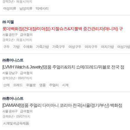
경력3년↑ 채용시까지
여성의류
남성의류
악세사리
㈜ 지젤
롯데백화점(건대점/미아점) 지젤슈즈&지젤백 중간관리자(매니저) 구
인합니다
서울 광진구
급여협의
경력1년↑ 채용시까지
구두
가방
수제화
가죽가방
가죽구두
여성구두
여자구두
여자가방
여성가방
㈜휴머니스트
[LVMH Watch & Jewelry]명품 주얼리&와치 쇼메/프레드/위블로 전국 점
장/부점장/판매사원 채용
서울 강남구
급여협의
경력10년↑ 09/07까지
쇼메
프레드
위블로
명품
주얼리
시계
㈜휴머니스트
[DAMIANI]명품 주얼리 다미아니 코리아 전국(서울/경기/부산) 백화점
부점장/판매사원 채용
서울 송파구
급여협의
경력8년↑ 09/07까지
시계및귀금속제품