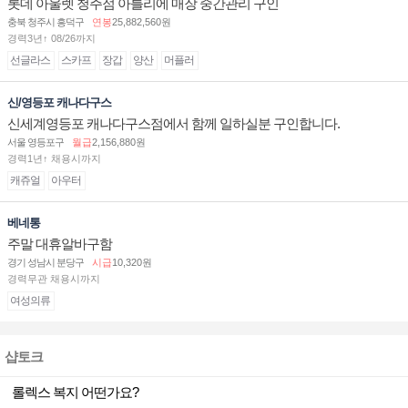
롯데 아울렛 청주점 아틀리에 매장 중간관리 구인
충북 청주시 흥덕구
연봉
25,882,560원
경력3년↑ 08/26까지
선글라스
스카프
장갑
양산
머플러
신/영등포 캐나다구스
신세계영등포 캐나다구스점에서 함께 일하실분 구인합니다.
서울 영등포구
월급
2,156,880원
경력1년↑ 채용시까지
캐쥬얼
아우터
베네통
주말 대휴알바구함
경기 성남시 분당구
시급
10,320원
경력무관 채용시까지
여성의류
샵토크
롤렉스 복지 어떤가요?