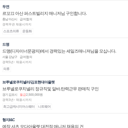
두연
르꼬끄 아산 퍼스트빌리지 매니저님 구인합니다.
충남 아산시
급여협의
경력무관 채용시까지
스포츠의류
운동화
드맹
드맹(디자이너문광자)에서 경력있는 세일즈매니져님을 모십니다.
서울 강남구
급여협의
경력5년↑ 채용시까지
의류
브루넬로쿠치넬리/김포현대아울렛
브루넬로쿠치넬리 정규직및 알바.탄력근무 판매직 구인
경기 김포시
월급
2,500,000원
경력3년↑ 채용시까지
최고급캐시미어스웨터
니트웨어
형지I&C
예작 셔츠 모다아울렛 대전점 매니저 채용의 건