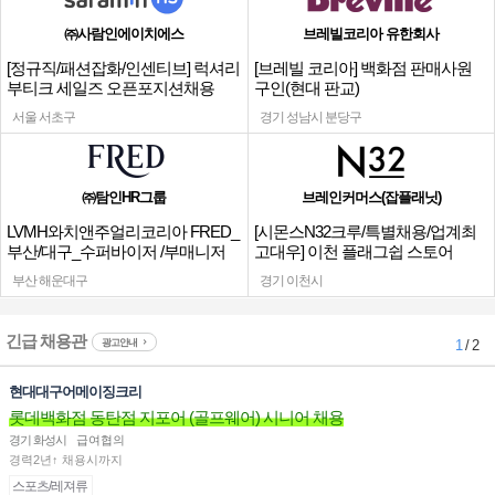
㈜사람인에이치에스
브레빌코리아 유한회사
[정규직/패션잡화/인센티브] 럭셔리
[브레빌 코리아] 백화점 판매사원
부티크 세일즈 오픈포지션채용
구인(현대 판교)
서울 서초구
경기 성남시 분당구
㈜탐인HR그룹
브레인커머스(잡플래닛)
LVMH와치앤주얼리코리아 FRED_
[시몬스N32크루/특별채용/업계최
부산/대구_수퍼바이저 /부매니저
고대우] 이천 플래그쉽 스토어
채용
부산 해운대구
경기 이천시
긴급 채용관
광고안내
1
/ 2
현대대구어메이징크리
롯데백화점 동탄점 지포어 (골프웨어) 시니어 채용
경기 화성시
급여협의
경력2년↑ 채용시까지
스포츠/레져류