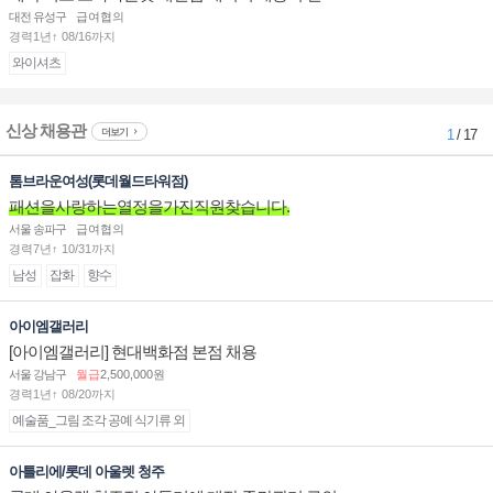
대전 유성구
급여협의
경력1년↑ 08/16까지
와이셔츠
신상 채용관
더보기
1
/ 17
톰브라운여성(롯데월드타워점)
패션을사랑하는열정을가진직원찾습니다.
서울 송파구
급여협의
경력7년↑ 10/31까지
남성
잡화
향수
아이엠갤러리
[아이엠갤러리] 현대백화점 본점 채용
서울 강남구
월급
2,500,000원
경력1년↑ 08/20까지
예술품_그림 조각 공예 식기류 외
아틀리에/롯데 아울렛 청주