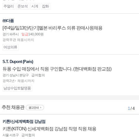
주얼리
준보석
시계
잡화
㈜다폼
[주4일/일13만/단기]멜본 바리루스 의류 판매사원채용
경기 파주시
일급
140,000원
경력무관 채용시까지
여성의류
S.T. Dupont (Paris)
듀퐁 수입 매장에서 직원 구인합니다. (현대백화점 판교점)
경기 성남시 분당구
급여협의
경력2년↑ 채용시까지
남성수입토탈명품
추천 채용관
광고안내
1
/ 4
키톤/신세계백화점 강남점
키톤(KITON) 신세계백화점 강남점 직영 직원 채용
서울 서초구
급여협의