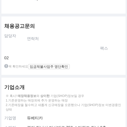
채용공고문의
담당자
연락처
팩스
02
꼭 확인하세요
임금체불사업주 명단확인
기업소개
※ 혹시!
매장채용정보
와
상이한
기업(SHOP)정보일 경우
1.기존운영하는 매장외에 추가 운영하는 매장
2.기존매장을 철수하고 새롭게 신규매장을 오픈했으나 기업(SHOP)정보 미변경중인
상태
기업명
듀베티카