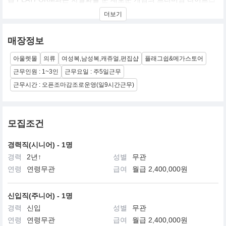
타일 셀렉트 숍입니다. 2009년 10월 도산공원점으로 시작한
더보기
PLATFORM PLACE는트렌드에 구애 받지 않고 시간이 지나도 소장
가치가 있는 브랜드를 셀렉하여 국내에 꾸준히 소개하고 있습니다.
또한, 2012년에 오픈한 홍대점은 PLATFORM PLACE 629라는 문
매장정보
화 전시 프로그램을 운영하여, 신인 아티스트들을 꾸준히 소개하는
동시에 다양한 예술을 선보이고 있습니다.
아울렛몰
의류
여성복,남성복,캐쥬얼,편집샵
플래그쉽&메가스토어
2014년 현재, 도산공원점을 포함 명동점, 홍대점, 한남점 4개 지점
을 운영하고 있으며 시간을 두고 보아도 가치 있고 소장하고 싶은 브
근무인원 : 1~3인
근무요일 : 주5일근무
랜드 및 제품 위주로 소개하고 있습니다.
근무시간 : 오픈조마감조로운영(일9시간근무)
모집조건
경력직(시니어) - 1명
경력
2년↑
성별
무관
연령
연령무관
급여
월급 2,400,000원
신입직(주니어) - 1명
경력
신입
성별
무관
연령
연령무관
급여
월급 2,400,000원