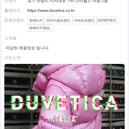
소재지
경기 하남시 미사대로 750 스타필드 하남 2층
홈페이지
https://www.duvetica.co.kr
운영브랜드
듀베티카
프리미엄브랜드
이태리브랜드
DUVETICA
듀베티카패딩
소개말
마감된 채용정보 입니다.
사진소개