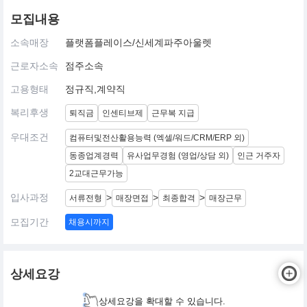
모집내용
소속매장
플랫폼플레이스/신세계파주아울렛
근로자소속
점주소속
고용형태
정규직,계약직
복리후생
퇴직금
인센티브제
근무복 지급
우대조건
컴퓨터및전산활용능력 (엑셀/워드/CRM/ERP 외)
동종업계경력
유사업무경험 (영업/상담 외)
인근 거주자
2교대근무가능
입사과정
>
>
>
서류전형
매장면접
최종합격
매장근무
모집기간
채용시까지
상세요강
상세요강을 확대할 수 있습니다.