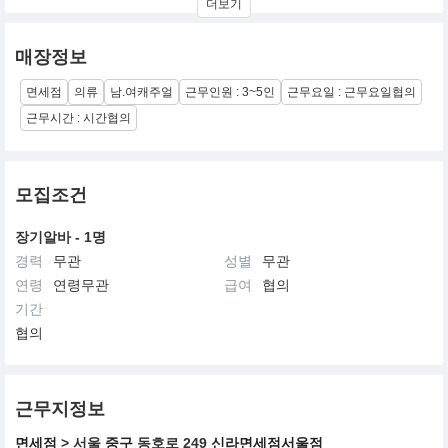
더보기
후아유는 그들의 일상을
"CAMPUS, OUTDOOR, FARM, BEACH SPORTS“ 으로
매장정보
제안하고 있으며, 우리의 컬렉션은 그들의
CALIFORNIA DREAMER LIFESTYLE 을 위해 디자인 됩니다.
면세점
의류
남.여캐주얼
근무인원 : 3~5인
근무요일 : 근무요일협의
우리는 CALIFORNIA LIFESTYLE을 담은
근무시간 : 시간협의
높은 품질과 세련되고 정교한 스타일을 추구합니다.
모집조건
장기알바 - 1명
경력
무관
성별
무관
연령
연령무관
급여
협의
기간
협의
근무지정보
면세점
> 서울
중구
동호로 249
신라면세점서울점