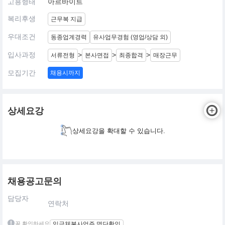
고용형태
아르바이트
복리후생
근무복 지급
우대조건
동종업계경력
유사업무경험 (영업/상담 외)
입사과정
>
>
>
서류전형
본사면접
최종합격
매장근무
모집기간
채용시까지
상세요강
상세요강을 확대할 수 있습니다.
채용공고문의
담당자
연락처
꼭 확인하세요
임금체불사업주 명단확인