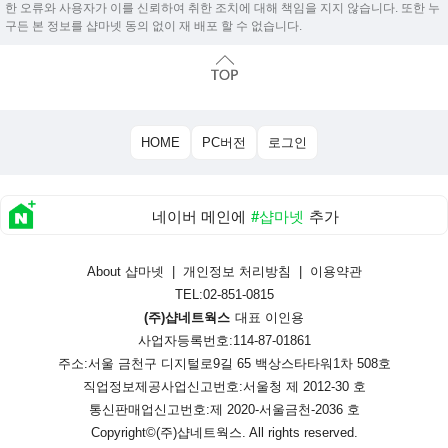
한 오류와 사용자가 이를 신뢰하여 취한 조치에 대해 책임을 지지 않습니다. 또한 누
구든 본 정보를 샵마넷 동의 없이 재 배포 할 수 없습니다.
HOME
PC버전
로그인
네이버 메인에
#샵마넷
추가
About 샵마넷
|
개인정보 처리방침
|
이용약관
TEL:02-851-0815
(주)샵네트웍스
대표 이인용
사업자등록번호:114-87-01861
주소:서울 금천구 디지털로9길 65 백상스타타워1차 508호
직업정보제공사업신고번호:
서울청 제 2012-30 호
통신판매업신고번호:
제 2020-서울금천-2036 호
Copyright©
(주)샵네트웍스
. All rights reserved.