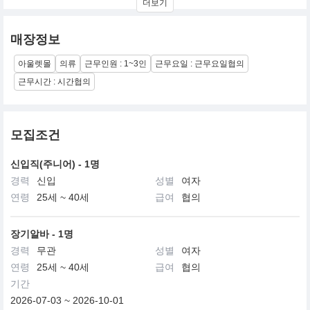
더보기
감성을 'plus' 하여 새롭고 감각적인 상품을 제안합니다. 클린하고 구
조적인 실루엣, 정제된 유니크함이 돋보이는 디자인, 좋은 소재와 높
은 품질로 차별적 가치를 전달합니다.
매장정보
아울렛몰
의류
근무인원 : 1~3인
근무요일 : 근무요일협의
근무시간 : 시간협의
모집조건
신입직(주니어) - 1명
경력
신입
성별
여자
연령
25세 ~ 40세
급여
협의
장기알바 - 1명
경력
무관
성별
여자
연령
25세 ~ 40세
급여
협의
기간
2026-07-03 ~ 2026-10-01