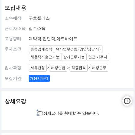
모집내용
소속매장
구호플러스
근로자소속
점주소속
고용형태
계약직,인턴직,아르바이트
우대조건
동종업계경력
유사업무경험 (영업/상담 외)
채용즉시출근가능
장기근무가능
인근 거주자
입사과정
>
>
>
서류전형
매장면접
최종합격
매장근무
모집기간
채용시까지
상세요강
상세요강을 확대할 수 있습니다.