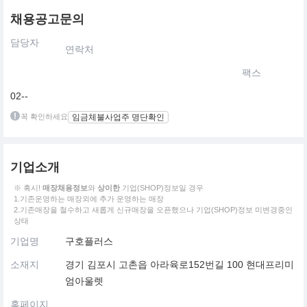
채용공고문의
담당자
연락처
팩스
02--
꼭 확인하세요
임금체불사업주 명단확인
기업소개
※ 혹시!
매장채용정보
와
상이한
기업(SHOP)정보일 경우
1.기존운영하는 매장외에 추가 운영하는 매장
2.기존매장을 철수하고 새롭게 신규매장을 오픈했으나 기업(SHOP)정보 미변경중인
상태
기업명
구호플러스
소재지
경기 김포시 고촌읍 아라육로152번길 100 현대프리미
엄아울렛
홈페이지