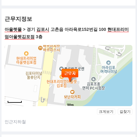
근무지정보
아울렛몰
> 경기
김포시
고촌읍 아라육로152번길 100
현대프리미
엄아울렛김포점
3층
50m
크게보기
길찾기
인근지하철