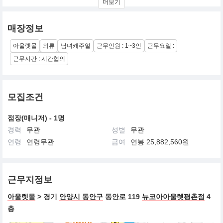
더보기
FASHION, SPORTS & LEISURE의 OPTIMISM LIFE를 지향합니다.
매장정보
아울렛몰
의류
남녀캐주얼
근무인원 : 1~3인
근무요일 :
근무시간 : 시간협의
모집조건
점장(매니저) - 1명
경력
무관
성별
무관
연령
연령무관
급여
연봉 25,882,560원
근무지정보
아울렛몰
> 경기
안양시 동안구
동안로 119
뉴코아아울렛평촌점
4
층