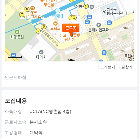
50m
크게보기
길찾기
인근지하철
모집내용
소속매장
UCLA(NC평촌점 4층)
근로자소속
본사소속
고용형태
계약직