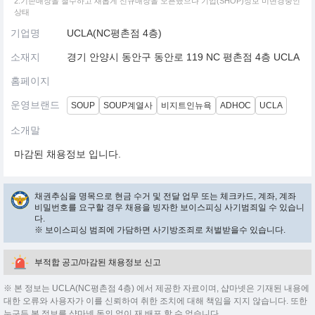
2.기존매장을 철수하고 새롭게 신규매장을 오픈했으나 기업(SHOP)정보 미변경중인
상태
기업명
UCLA(NC평촌점 4층)
소재지
경기 안양시 동안구 동안로 119 NC 평촌점 4층 UCLA
홈페이지
운영브랜드
SOUP
SOUP계열사
비지트인뉴욕
ADHOC
UCLA
소개말
마감된 채용정보 입니다.
채권추심을 명목으로 현금 수거 및 전달 업무 또는 체크카드, 계좌, 계좌
비밀번호를 요구할 경우 채용을 빙자한 보이스피싱 사기범죄일 수 있습니
다.
※ 보이스피싱 범죄에 가담하면 사기방조죄로 처벌받을수 있습니다.
부적합 공고/마감된 채용정보 신고
※ 본 정보는 UCLA(NC평촌점 4층) 에서 제공한 자료이며, 샵마넷은 기재된 내용에
대한 오류와 사용자가 이를 신뢰하여 취한 조치에 대해 책임을 지지 않습니다. 또한
누구든 본 정보를 샵마넷 동의 없이 재 배포 할 수 없습니다.