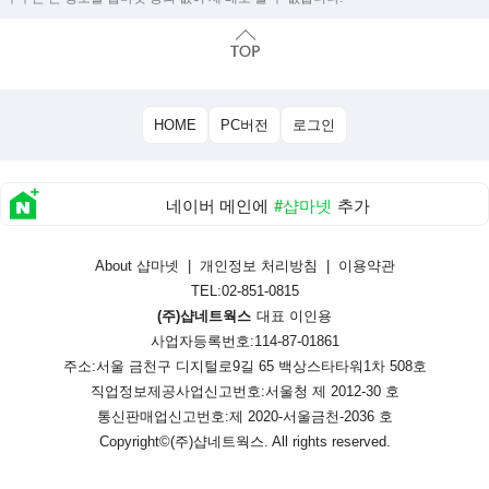
HOME
PC버전
로그인
네이버 메인에
#샵마넷
추가
About 샵마넷
|
개인정보 처리방침
|
이용약관
TEL:02-851-0815
(주)샵네트웍스
대표 이인용
사업자등록번호:114-87-01861
주소:서울 금천구 디지털로9길 65 백상스타타워1차 508호
직업정보제공사업신고번호:
서울청 제 2012-30 호
통신판매업신고번호:
제 2020-서울금천-2036 호
Copyright©
(주)샵네트웍스
. All rights reserved.