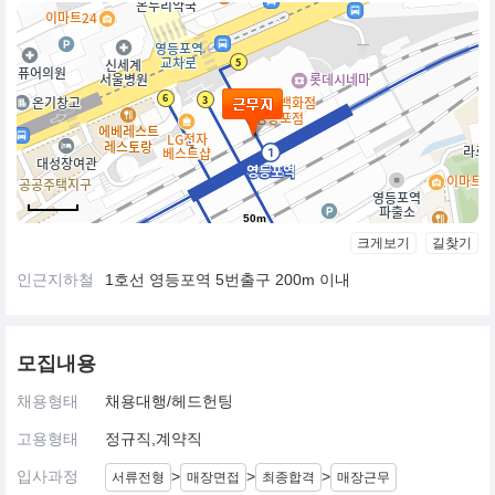
50m
크게보기
길찾기
인근지하철
1호선 영등포역 5번출구 200m 이내
모집내용
채용형태
채용대행/헤드헌팅
고용형태
정규직,계약직
입사과정
>
>
>
서류전형
매장면접
최종합격
매장근무