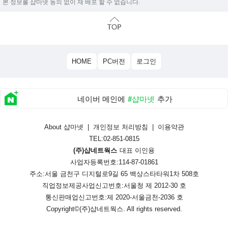
본 정보를 샵마넷 동의 없이 재 배포 할 수 없습니다.
HOME
PC버전
로그인
네이버 메인에
#샵마넷
추가
About 샵마넷
|
개인정보 처리방침
|
이용약관
TEL:02-851-0815
(주)샵네트웍스
대표 이인용
사업자등록번호:114-87-01861
주소:서울 금천구 디지털로9길 65 백상스타타워1차 508호
직업정보제공사업신고번호:
서울청 제 2012-30 호
통신판매업신고번호:
제 2020-서울금천-2036 호
Copyright©
(주)샵네트웍스
. All rights reserved.