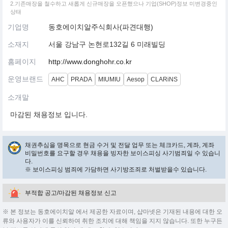
2.기존매장을 철수하고 새롭게 신규매장을 오픈했으나 기업(SHOP)정보 미변경중인
상태
기업명
동호에이치알주식회사(파견대행)
소재지
서울 강남구 논현로132길 6 미래빌딩
홈페이지
http://www.donghohr.co.kr
운영브랜드
AHC
PRADA
MIUMIU
Aesop
CLARiNS
소개말
마감된 채용정보 입니다.
채권추심을 명목으로 현금 수거 및 전달 업무 또는 체크카드, 계좌, 계좌
비밀번호를 요구할 경우 채용을 빙자한 보이스피싱 사기범죄일 수 있습니
다.
※ 보이스피싱 범죄에 가담하면 사기방조죄로 처벌받을수 있습니다.
부적합 공고/마감된 채용정보 신고
※ 본 정보는 동호에이치알 에서 제공한 자료이며, 샵마넷은 기재된 내용에 대한 오
류와 사용자가 이를 신뢰하여 취한 조치에 대해 책임을 지지 않습니다. 또한 누구든