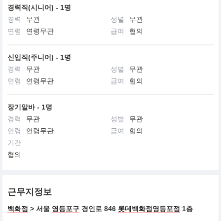
경력직(시니어) - 1명
경력
무관
성별
무관
연령
연령무관
급여
협의
신입직(주니어) - 1명
경력
무관
성별
무관
연령
연령무관
급여
협의
장기알바 - 1명
경력
무관
성별
무관
연령
연령무관
급여
협의
기간
협의
근무지정보
백화점
> 서울
영등포구
경인로 846
롯데백화점영등포점
1층