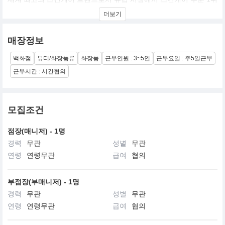
의 브랜드
더보기
매장정보
백화점
뷰티/화장품류
화장품
근무인원 : 3~5인
근무요일 : 주5일근무
근무시간 : 시간협의
모집조건
점장(매니저) - 1명
경력
무관
성별
무관
연령
연령무관
급여
협의
부점장(부매니저) - 1명
경력
무관
성별
무관
연령
연령무관
급여
협의