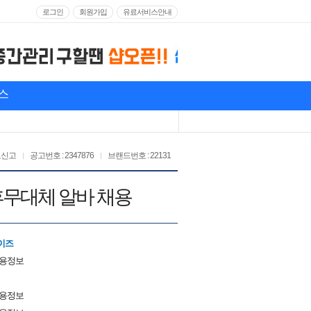
로그인
회원가입
유료서비스안내
스
고신고
공고번호 : 2347876
브랜드번호 : 22131
 휴무대체 알바 채용
이즈
채용정보
채용정보