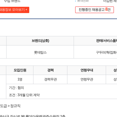
수입 브랜드
휴대전화
마감된 
8
채용정보 모아보기 +
진행중인 채용공고
건
브랜드(상호)
판매/서비스품
롯데탑스
구두/피혁/잡화
모집인원
경력
연령우대
성
1명
경력무관
연령무관
성
기간 : 협의
조건 : 3개월 단위 계약
/도급 > 정규직
광산구
장신로 98
롯데아울렛광주수완점
2층