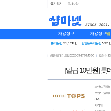
즐겨찾기
공지사항
채용정보
채용정보
맵
31,120
532
총 채용건
건
당일등록 채용건
최근 업데이트일
2026-03-17 09:45:00
조회수
12
[일급 10만원] 
브랜드(한글)
브랜드(영어)
SNS
가격대