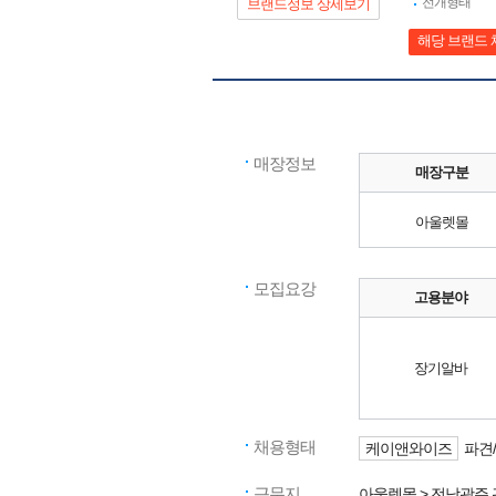
전개형태
브랜드정보 상세보기
해당 브랜드 
매장정보
매장구분
아울렛몰
모집요강
고용분야
장기알바
채용형태
케이앤와이즈
파견
근무지
아울렛몰
> 전남광주