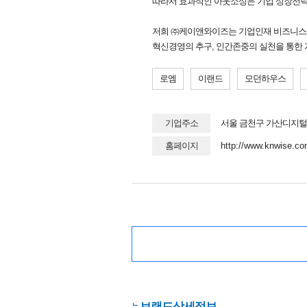
따라서 효과적인 아웃소싱은 기업 성장전
저희 ㈜케이앤와이즈는 기업인재 비즈니스
혁신경영의 추구, 인간존중의 실천을 통한
로엠
이랜드
모던하우스
기업주소
서울 금천구 가산디지털1로
홈페이지
http://www.knwise.c
브랜드상세정보