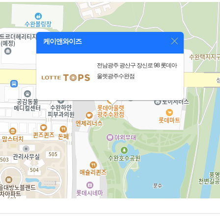
케이앤와이즈
전남광주 광산구 장신로 98 롯데아
울렛광주수완점