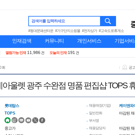
검색어를 입력하세요
#동대문패션타운
#가구단지쇼핑몰
#전자상가
#고속도로휴게소
인재검색
커뮤니티
개인서비스
기업서비
11,986
191
건
열람가능 인재
건
오늘의 인재
건
0 회
공
롯데아울렛 광주 수완점 명품 편집샵 TOPS
롯데탑스
채용매장(기업)
케이앤와
TOPS
일반전화
마감된 
부서명
중고가
채용담당자
마감된 