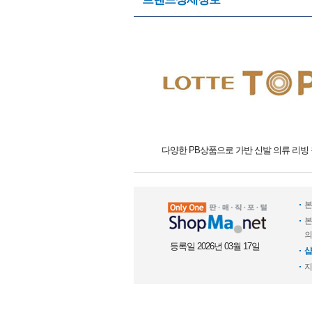
다양한 PB상품으로 가반 신발 의류 리빙
본
본
의
등록일 2026년 03월 17일
샵
지