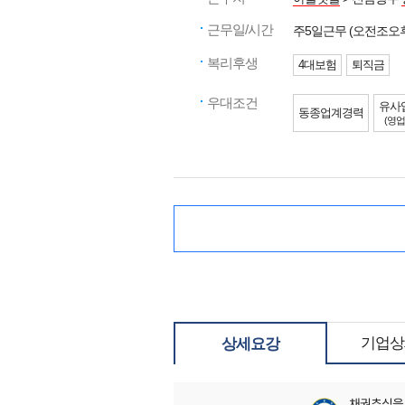
근무일/시간
주5일근무 (오전조
복리후생
4대보험
퇴직금
우대조건
유사
동종업계경력
(영업
기업상
상세요강