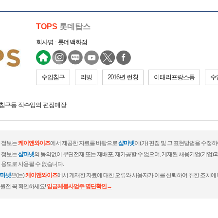
TOPS
롯데탑스
회사명 : 롯데백화점
수입침구
리빙
2016년 런칭
이태리프랑스등
수
 침구등 직수입의 편집매장
 정보는
케이앤와이즈
에서 제공한 자료를 바탕으로
샵마넷
이(가) 편집 및 그 표현방법을 수정
 정보는
샵마넷
의 동의없이 무단전재 또는 재배포, 재가공할 수 없으며, 게재된 채용기업(기업
 용도로 사용될 수 없습니다.
마넷
은(는)
케이앤와이즈
에서 게재한 자료에 대한 오류와 사용자가 이를 신뢰하여 취한 조치에 
원전 꼭 확인하세요!
임금체불사업주 명단확인→