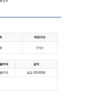
채용정보
목
매장규모
류
3~5인
별우대
급여
별무관
일급 100,000원