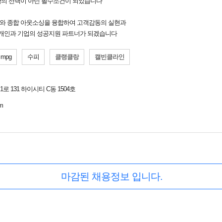
략의 선택이 아닌 필수조건이 되었습니다
와 종합 아웃소싱을 융합하여 고객감동의 실현과
 개인과 기업의 성공지원 파트너가 되겠습니다
mpg
수피
클랭클랑
캘빈클라인
 131 하이시티 C동 1504호
om
마감된 채용정보 입니다.