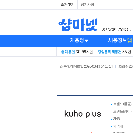
즐겨찾기
공지사항
채용정보
채용정보
맵
30,993
35
총 채용건
건
당일등록 채용건
건
최근 업데이트일
2026-03-19 14:18:14
조회수
21
브랜드(한글)
브랜드(영어)
SNS
가격대