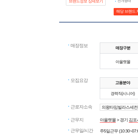
전개형태
브랜드정보 상세보기
해당 브랜드 
매장정보
매장구분
아울렛몰
모집요강
고용분야
경력직(시니어)
근로자소속
의왕타임빌라스세컨
근무지
아울렛몰
> 경기
김포
근무일/시간
주5일근무 (10:30~07: