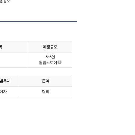
채용정보
목
매장규모
3~5인
!
팝업스토어
별우대
급여
여자
협의