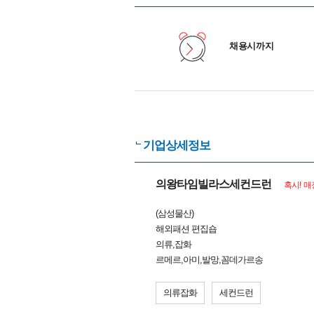
채용시까지
기업상세정보
의왕타임빌라스세컨드런
혹시! 매
(삼성물산)
해외패션 편집숍
의류,잡화
르메르,아미,발망,꼼데가르송
의류잡화
세컨드런