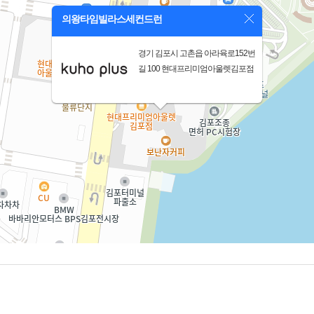
의왕타임빌라스세컨드런
경기 김포시 고촌읍 아라육로152번
길 100 현대프리미엄아울렛김포점