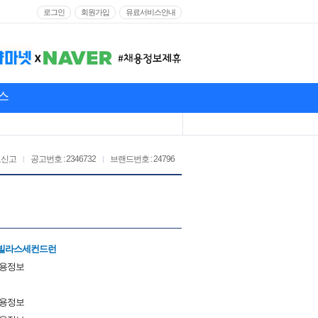
로그인
회원가입
유료서비스안내
스
고신고
공고번호 : 2346732
브랜드번호 : 24796
빌라스세컨드런
채용정보
채용정보