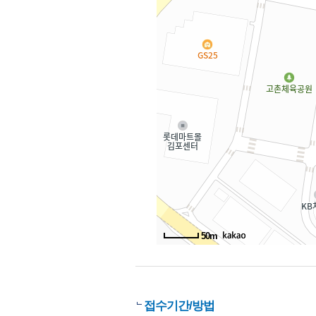
50m
접수기간/방법