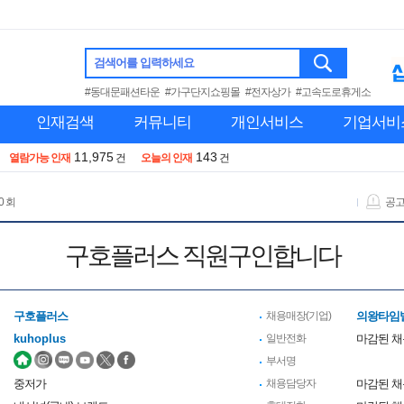
검색어를 입력하세요
#동대문패션타운
#가구단지쇼핑몰
#전자상가
#고속도로휴게소
인재검색
커뮤니티
개인서비스
기업서비
11,975
143
열람가능 인재
건
오늘의 인재
건
0 회
공
구호플러스 직원구인합니다
구호플러스
채용매장(기업)
의왕타임
kuhoplus
일반전화
마감된 
부서명
중저가
채용담당자
마감된 