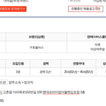
내셔널(국내) 브랜드
휴대전화
마감된 
0
채용정보 모아보기 +
진행중인 채용공고
건
브랜드(상호)
판매/서비스품
의류
구호플러스
여성캐쥬얼
모집인원
경력
연령우대
성
1명
경력 1년↑
25세(02년) ~ 45세(82년)
드런
점주소속 > 정규직
시
고촌읍 아라육로152번길 100
현대프리미엄아울렛김포점
3층
00)