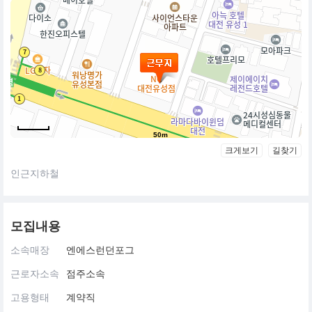
50m
크게보기
길찾기
인근지하철
모집내용
소속매장
엔에스런던포그
근로자소속
점주소속
고용형태
계약직