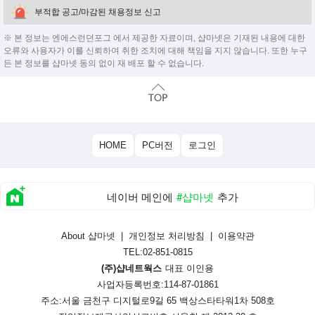
부적합 공고/마감된 채용정보 신고
※ 본 정보는 엔에스런던포그 에서 제공한 자료이며, 샵마넷은 기재된 내용에 대한
오류와 사용자가 이를 신뢰하여 취한 조치에 대해 책임을 지지 않습니다. 또한 누구
든 본 정보를 샵마넷 동의 없이 재 배포 할 수 없습니다.
HOME
PC버전
로그인
네이버 메인에
#샵마넷
추가
About 샵마넷
|
개인정보 처리방침
|
이용약관
TEL:02-851-0815
(주)샵네트웍스
대표 이인용
사업자등록번호:114-87-01861
주소:서울 금천구 디지털로9길 65 백상스타타워1차 508호