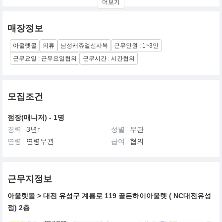
더보기
매장정보
아울렛몰
의류
남성캐쥬얼신사복
근무인원 : 1~3인
근무요일 : 근무요일협의
근무시간 : 시간협의
모집조건
점장(매니저) - 1명
경력
3년↑
성별
무관
연령
연령무관
급여
협의
근무지정보
아울렛몰
> 대전
유성구
계룡로 119 골든하이아울렛 ( NC대전유성
점) 2층