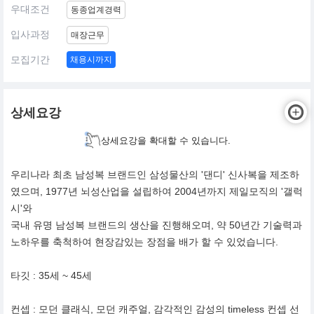
우대조건
동종업계경력
입사과정
매장근무
모집기간
채용시까지
상세요강
상세요강을 확대할 수 있습니다.
우리나라 최초 남성복 브랜드인 삼성물산의 '댄디' 신사복을 제조하
였으며, 1977년 뇌성산업을 설립하여 2004년까지 제일모직의 '갤럭
시'와
국내 유명 남성복 브랜드의 생산을 진행해오며, 약 50년간 기술력과
노하우를 축척하여 현장감있는 장점을 배가 할 수 있었습니다.
타깃 : 35세 ~ 45세
컨셉 : 모던 클래식, 모던 캐주얼, 감각적인 감성의 timeless 컨셉 선