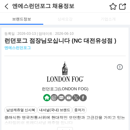
엔에스런던포그 채용정보
브랜드정보
상세요강
기업소개
등록일 : 2026-03-13 | 업데이트 : 2026-06-10
런던포그 점장님모십니다 (NC 대전유성점 )
엔에스런던포그
런던포그(LONDON FOG)
남성캐쥬얼 신사복
내셔널(국내) 브랜드
중저가
클래식한 영국전통서위에 현대적인 모던함과 고급감을 가지고 있는
스타일리쉬 트래디셔널 캐주얼 입니다