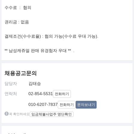
수수료 : 협의
권리금 : 없음
결제조건(수수료율) : 협의 가능(수수료 우대 가능).
** 남성캐쥬얼 판매 유경험자 우대 ** .
채용공고문의
담당자
김태승
연락처
02-854-5531
전화하기
010-6207-7837
전화하기
문자보내기
꼭 확인하세요
임금체불사업주 명단확인