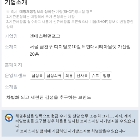
기업소개
※ 혹시!
매장채용정보
와
상이한
기업(SHOP)정보일 경우
1.기존운영하는 매장외에 추가 운영하는 매장
2.기존매장을 철수하고 새롭게 신규매장을 오픈했으나 기업(SHOP)정보 미변경중인
상태
기업명
엔에스런던포그
소재지
서울 금천구 디지털로10길 9 현대시티아울렛 가산점
20층
홈페이지
운영브랜드
남성복
남성의류
의류
신사복
슈트
정장
소개말
차별화 되고 세련된 감성을 추구하는 브랜드
채권추심을 명목으로 현금 수거 및 전달 업무 또는 체크카드, 계좌, 계좌
비밀번호를 요구할 경우 채용을 빙자한 보이스피싱 사기범죄일 수 있습니
다.
※ 보이스피싱 범죄에 가담하면 사기방조죄로 처벌받을수 있습니다.