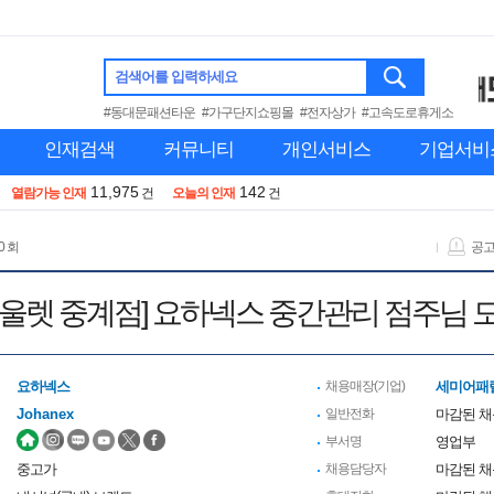
검색어를 입력하세요
#동대문패션타운
#가구단지쇼핑몰
#전자상가
#고속도로휴게소
인재검색
커뮤니티
개인서비스
기업서비
11,975
142
열람가능 인재
건
오늘의 인재
건
0 회
공
1아울렛 중계점] 요하넥스 중간관리 점주님 
요하넥스
채용매장(기업)
세미어패럴
Johanex
일반전화
마감된 
부서명
영업부
중고가
채용담당자
마감된 