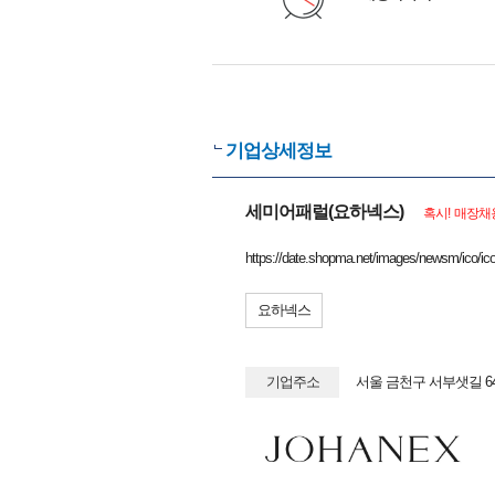
기업상세정보
세미어패럴(요하넥스)
혹시! 매장채
https://date.shopma.net/images/newsm/ico/ic
요하넥스
기업주소
서울 금천구 서부샛길 6