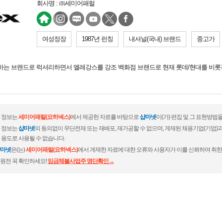
회사명 : ㈜세미어패럴
여성정장
1987년 런칭
내셔널(국내) 브랜드
중고가
하는 브랜드로 럭셔리하면서 엘레강스를 강조 백화점 브랜드로 현재 롯데/현대를 비롯전국
 정보는
세미어패럴(요하넥스)
에서 제공한 자료를 바탕으로
샵마넷
이(가) 편집 및 그 표현방법
 정보는
샵마넷
의 동의없이 무단전재 또는 재배포, 재가공할 수 없으며, 게재된 채용기업(기업
 용도로 사용될 수 없습니다.
마넷
은(는)
세미어패럴(요하넥스)
에서 게재한 자료에 대한 오류와 사용자가 이를 신뢰하여 취한
원전 꼭 확인하세요!
임금체불사업주 명단확인→