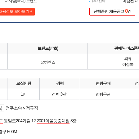
내셔널(국내) 브랜드
휴대전화
마감된 
0
채용정보 모아보기 +
진행중인 채용공고
건
브랜드(상호)
판매/서비스품
의류
요하넥스
여성복
모집인원
경력
연령우대
성
1명
경력 3년↑
연령무관
)
점주소속 > 정규직
구
동일로204가길 12
2001아울렛중계점
3층
출구 500M