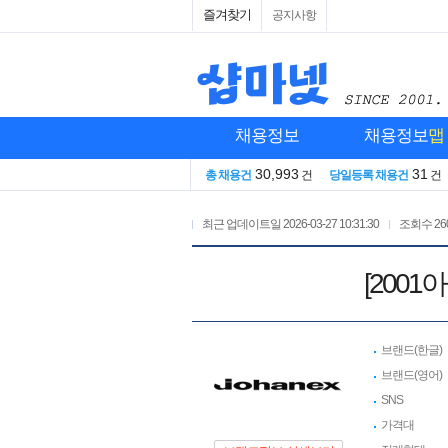
즐겨찾기
공지사항
채용정보
채용정보
맵
30,993
31
총 채용건
건
당일등록 채용건
건
최근 업데이트일
2026-03-27 10:31:30
조회수
26
[200
브랜드(한글)
브랜드(영어)
SNS
가격대