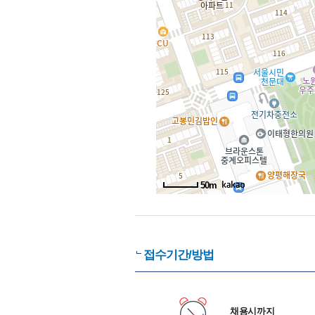
50m
접수기간/방법
채용시까지