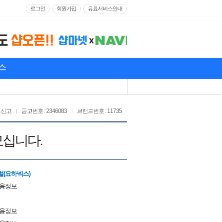
로그인
회원가입
유료서비스안내
스
고신고
공고번호 : 2346083
브랜드번호 : 11735
모십니다.
(요하넥스)
채용정보
채용정보