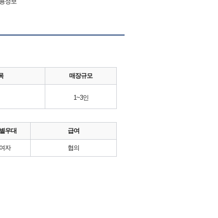
채용정보
목
매장규모
1~3인
별우대
급여
여자
협의