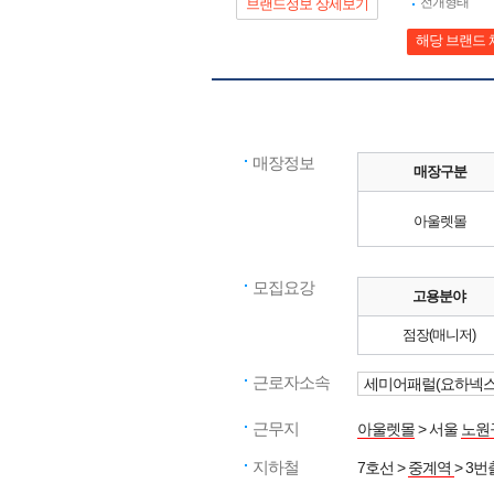
전개형태
브랜드정보 상세보기
해당 브랜드 
매장정보
매장구분
아울렛몰
모집요강
고용분야
점장(매니저)
근로자소속
세미어패럴(요하넥스
근무지
아울렛몰
> 서울
노원
지하철
7호선 >
중계역
> 3번