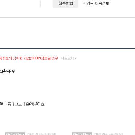
접수방법
마감된 채용정보
용정보와 상이한 기업(SHOP)정보일 경우
내용보기 ▼
o_plus.png
48 대륭테크노타운6차 401호