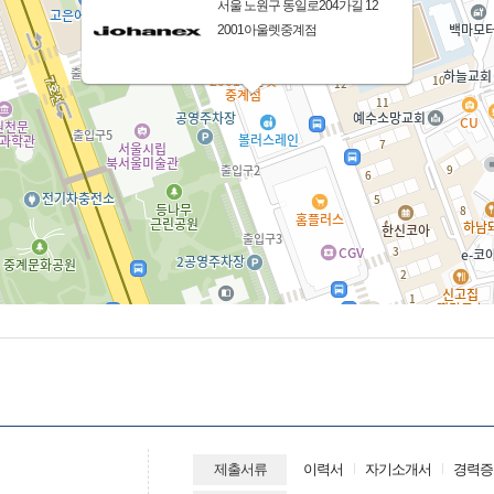
서울 노원구 동일로204가길 12
2001아울렛중계점
제출서류
이력서
자기소개서
경력증