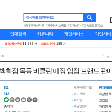
검색어를 입력하세요
#동대문패션타운
#가구단지쇼핑몰
#전자상가
#고속도로휴게소
인재검색
커뮤니티
개인서비스
기업서비
11,989
185
건
열람가능 인재
건
오늘의 인재
건
2 회
공
백화점 목동 비클린 매장 입점 브랜드 판
912
채용매장(기업)
현대백화
912
일반전화
마감된 
부서명
영업팀
중저가
채용담당자
마감된 