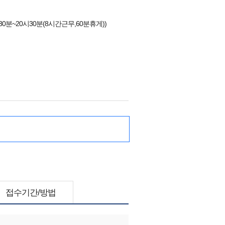
시30분~20시30분(8시간근무,60분휴게))
접수기간/방법