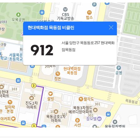
현대백화점 목동점 비클린
서울 양천구 목동동로 257 현대백화
점목동점