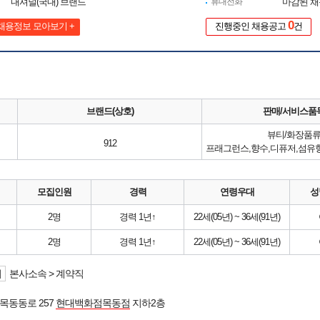
내셔널(국내) 브랜드
휴대전화
마감된 
0
채용정보 모아보기 +
진행중인 채용공고
건
브랜드(상호)
판매/서비스품
뷰티/화장품
912
모집인원
경력
연령우대
성
2명
경력 1년↑
22세(05년) ~ 36세(91년)
2명
경력 1년↑
22세(05년) ~ 36세(91년)
니
본사소속 > 계약직
목동동로 257
현대백화점목동점
지하2층