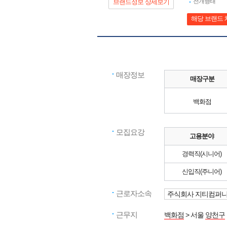
전개형태
브랜드정보 상세보기
해당 브랜드 
매장정보
매장구분
백화점
모집요강
고용분야
경력직(시니어)
신입직(주니어)
근로자소속
주식회사 지티컴퍼
근무지
백화점
> 서울
양천구