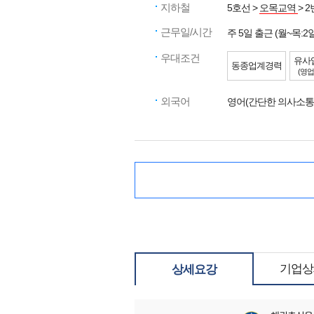
지하철
5호선 >
오목교역
> 
근무일/시간
주 5일 출근 (월~목:2
우대조건
유사
동종업계경력
(영업
외국어
영어(간단한 의사소통
기업상
상세요강