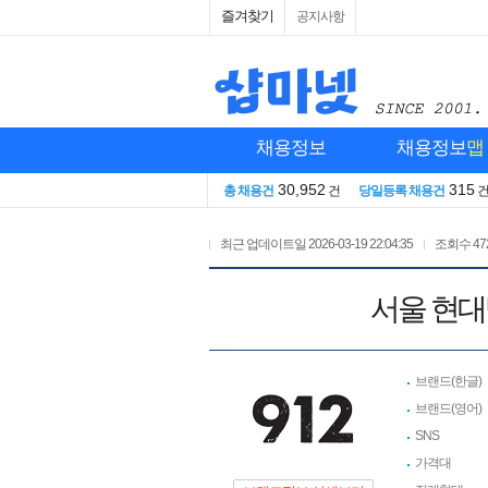
즐겨찾기
공지사항
채용정보
채용정보
맵
30,952
315
총 채용건
건
당일등록 채용건
최근 업데이트일
2026-03-19 22:04:35
조회수
47
서울 현대
브랜드(한글)
브랜드(영어)
SNS
가격대