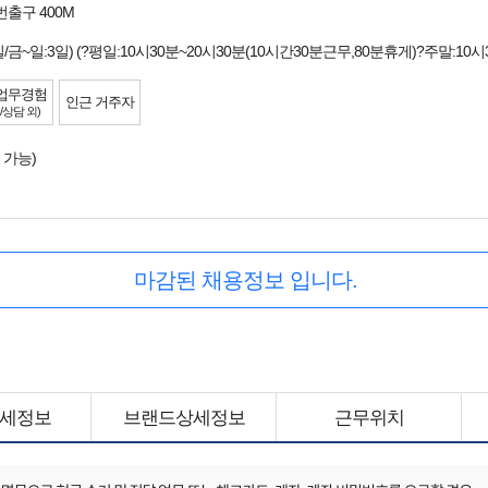
2번출구 400M
일/금~일:3일) (?평일:10시30분~20시30분(10시간30분근무,80분휴게)?주말:10
업무경험
인근 거주자
/상담 외)
 가능)
마감된 채용정보 입니다.
세정보
브랜드상세정보
근무위치