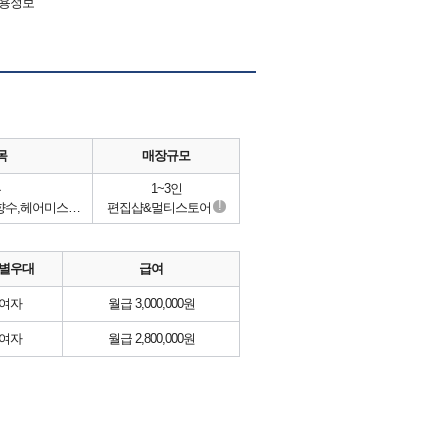
채용정보
목
매장규모
류
1~3인
!
프래그런스,향수,디퓨저,섬유향수,헤어미스트,핸드크림,샤쉐
편집샵&멀티스토어
별우대
급여
여자
월급 3,000,000원
여자
월급 2,800,000원