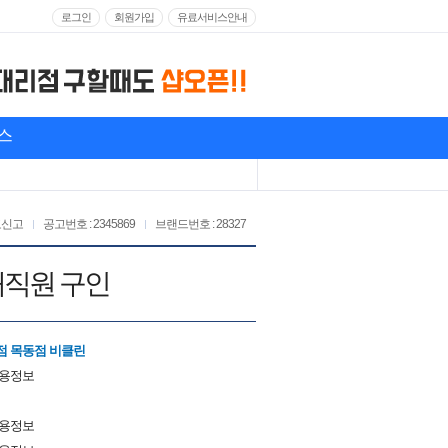
로그인
회원가입
유료서비스안내
스
고신고
공고번호 : 2345869
브랜드번호 : 28327
매직원 구인
점 목동점 비클린
채용정보
채용정보