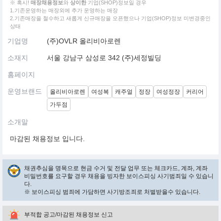
※ 혹시!
매장채용정보
와
상이한
기업(SHOP)정보일 경우
1.기존운영하는 매장외에 추가 운영하는 매장
2.기존매장을 철수하고 새롭게 신규매장을 오픈했으나 기업(SHOP)정보 미변경중인
상태
기업명
(주)OVLR 올리비아로렌
소재지
서울 강남구 삼성로 342 (주)세정빌딩
홈페이지
운영브랜드
올리비아로렌
여성복
캐주얼
정장
여성정장
커리어
가두점
소개말
마감된 채용정보 입니다.
채권추심을 명목으로 현금 수거 및 전달 업무 또는 체크카드, 계좌, 계좌
비밀번호를 요구할 경우 채용을 빙자한 보이스피싱 사기범죄일 수 있습니
다.
※ 보이스피싱 범죄에 가담하면 사기방조죄로 처벌받을수 있습니다.
부적합 공고/마감된 채용정보 신고