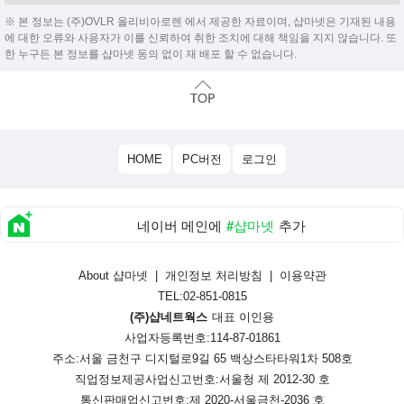
※ 본 정보는 (주)OVLR 올리비아로렌 에서 제공한 자료이며, 샵마넷은 기재된 내용
에 대한 오류와 사용자가 이를 신뢰하여 취한 조치에 대해 책임을 지지 않습니다. 또
한 누구든 본 정보를 샵마넷 동의 없이 재 배포 할 수 없습니다.
HOME
PC버전
로그인
네이버 메인에
#샵마넷
추가
About 샵마넷
|
개인정보 처리방침
|
이용약관
TEL:02-851-0815
(주)샵네트웍스
대표 이인용
사업자등록번호:114-87-01861
주소:서울 금천구 디지털로9길 65 백상스타타워1차 508호
직업정보제공사업신고번호:
서울청 제 2012-30 호
통신판매업신고번호:
제 2020-서울금천-2036 호