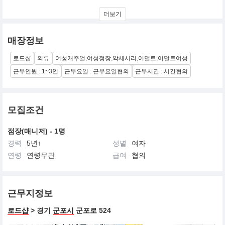
[ABOUT OLIVIA LAUREN]
더보기
올리비아로렌(OLIVIA LAUREN)은 풍요와 생명, 평화와 안정을 의미
하는 올리비의 여성형 올리비아와 Artistic American 느낌의 여성인
Lauren의 합성어로 한 가정의 안정된 생활을 디자인하고 유지해 나
매장정보
가는 여성의 일상을 상징합니다.
로드샵
의류
여성캐주얼,여성정장,악세서리,어덜트,어덜트여성
[BRAND CONCEPT]
O와 L의 이니셜을 조합하여 Olivia Lauren을 상징화 하였고, 여성적
근무인원 : 1~3인
근무요일 : 근무요일협의
근무시간 : 시간협의
이고 고급스러운 라인으로 아메리칸 트렌드 느낌을 표현하고 있습
니다.
모집조건
점장(매니저) - 1명
경력
5년↑
성별
여자
연령
연령무관
급여
협의
근무지정보
로드샵
> 경기
군포시
군포로 524