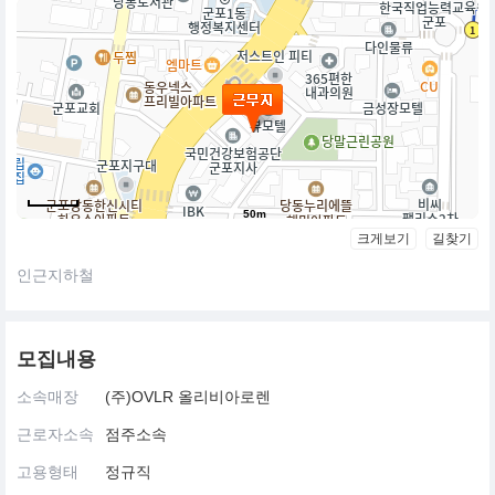
50m
크게보기
길찾기
인근지하철
모집내용
소속매장
(주)OVLR 올리비아로렌
근로자소속
점주소속
고용형태
정규직