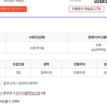
라이센스 브랜드
휴대전화
3
채용정보 모아보기 +
진행중인 채용공고
건
브랜드(상호)
판매/서비스품
의류
크로커다일
남성캐주얼
모집인원
경력
연령우대
성
1명
경력무관
연령무관
성
럴
점주소속 > 정규직,계약직
시
중부로 2
모다아울렛양산점
4층
 4번출구 100M