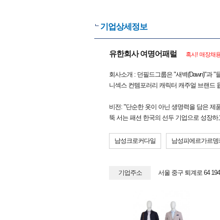
기업상세정보
유한회사 여명어패럴
혹시! 매장채용
회사소개 : 던필드그룹은 "새벽(Dawn)"과
니섹스 컨템포러리 캐릭터 캐주얼 브랜드 
비전: "단순한 옷이 아닌 생명력을 담은 
뚝 서는 패션 한국의 선두 기업으로 성장하
남성크로커다일
남성피에르가르뎅
기업주소
서울 중구 퇴계로 64 194