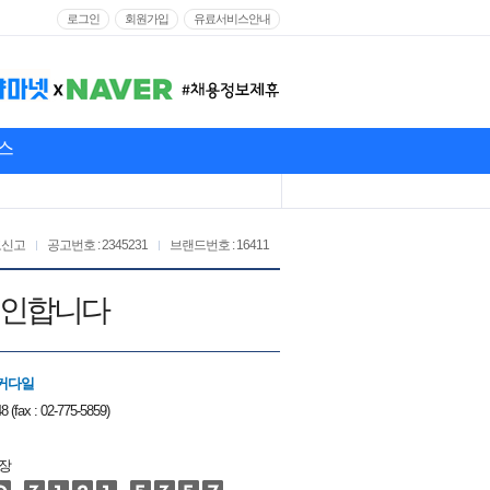
로그인
회원가입
유료서비스안내
스
고신고
공고번호 : 2345231
브랜드번호 : 16411
구인합니다
커다일
8 (fax : 02-775-5859)
장