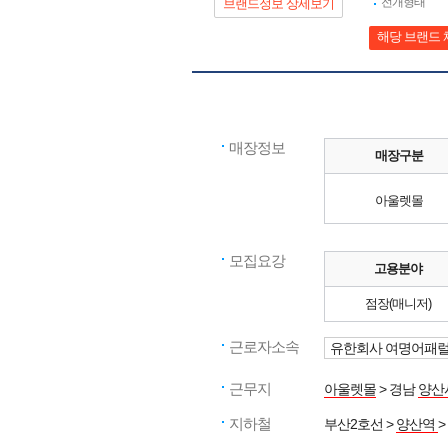
전개형태
브랜드정보 상세보기
해당 브랜드 
매장정보
매장구분
아울렛몰
모집요강
고용분야
점장(매니저)
근로자소속
유한회사 여명어패
근무지
아울렛몰
> 경남
양산
지하철
부산2호선 >
양산역
>