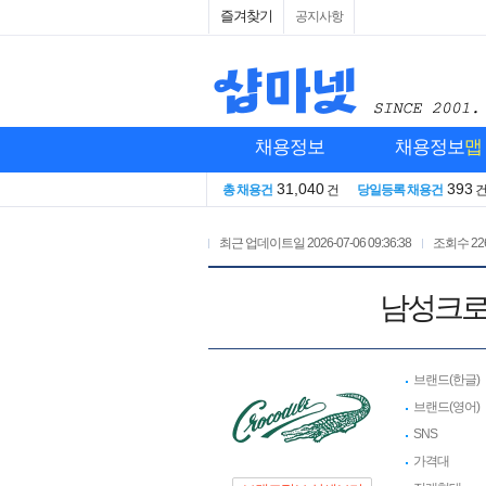
즐겨찾기
공지사항
채용정보
채용정보
맵
31,040
393
총 채용건
건
당일등록 채용건
최근 업데이트일
2026-07-06 09:36:38
조회수
22
남성크로
브랜드(한글)
브랜드(영어)
SNS
가격대