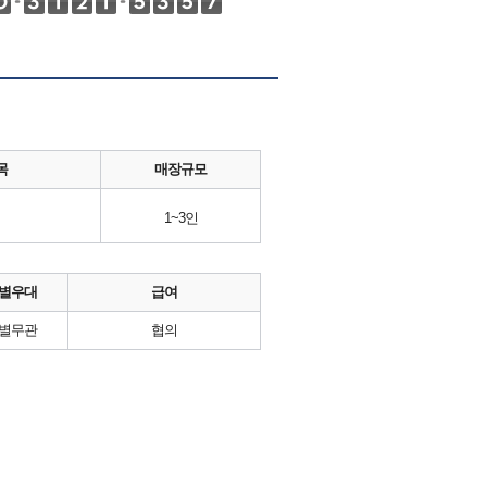
목
매장규모
1~3인
별우대
급여
별무관
협의