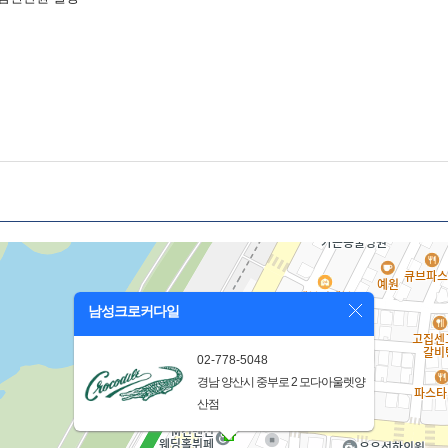
남성크로커다일
02-778-5048
경남 양산시 중부로 2 모다아울렛양
산점