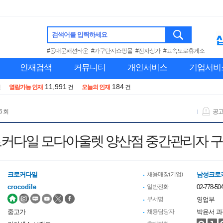
검색어를 입력하세요
#동대문패션타운
#가구단지쇼핑몰
#전자상가
#고속도로휴게소
인재검색
커뮤니티
개인서비스
기업서비
11,991
184
건
열람가능 인재
건
오늘의 인재
건
6 회
공
커다일 모다아울렛 양산점 중간관리자 
크로커다일
채용매장(기업)
남성크로
crocodile
일반전화
02-778-504
부서명
영업부
중고가
채용담당자
박윤서 과