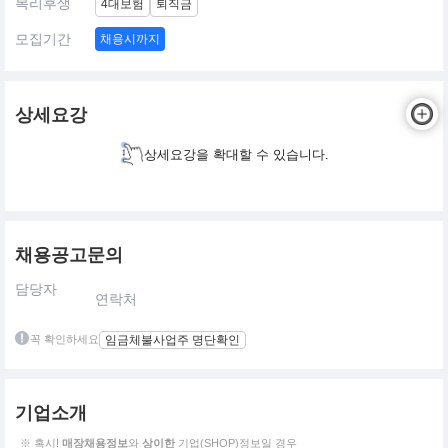
복리후생
4대보험
퇴직금
모집기간
채용시까지
상세요강
상세요강을 확대할 수 있습니다.
채용공고문의
담당자
연락처
꼭 확인하세요
임금체불사업주 명단확인
기업소개
※ 혹시!
매장채용정보
와
상이한
기업(SHOP)정보일 경우