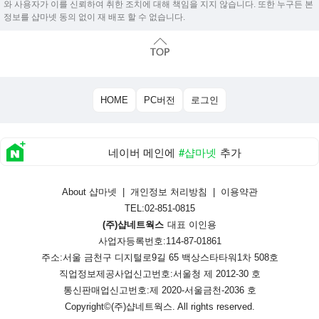
와 사용자가 이를 신뢰하여 취한 조치에 대해 책임을 지지 않습니다. 또한 누구든 본
정보를 샵마넷 동의 없이 재 배포 할 수 없습니다.
HOME
PC버전
로그인
네이버 메인에
#샵마넷
추가
About 샵마넷
|
개인정보 처리방침
|
이용약관
TEL:02-851-0815
(주)샵네트웍스
대표 이인용
사업자등록번호:114-87-01861
주소:서울 금천구 디지털로9길 65 백상스타타워1차 508호
직업정보제공사업신고번호:
서울청 제 2012-30 호
통신판매업신고번호:
제 2020-서울금천-2036 호
Copyright©
(주)샵네트웍스
. All rights reserved.