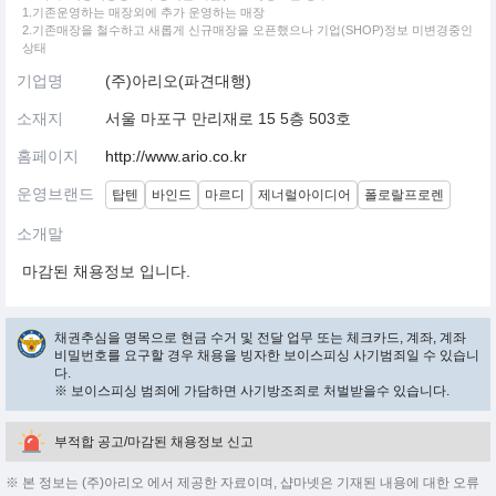
1.기존운영하는 매장외에 추가 운영하는 매장
2.기존매장을 철수하고 새롭게 신규매장을 오픈했으나 기업(SHOP)정보 미변경중인
상태
기업명
(주)아리오(파견대행)
소재지
서울 마포구 만리재로 15 5층 503호
홈페이지
http://www.ario.co.kr
운영브랜드
탑텐
바인드
마르디
제너럴아이디어
폴로랄프로렌
소개말
마감된 채용정보 입니다.
채권추심을 명목으로 현금 수거 및 전달 업무 또는 체크카드, 계좌, 계좌
비밀번호를 요구할 경우 채용을 빙자한 보이스피싱 사기범죄일 수 있습니
다.
※ 보이스피싱 범죄에 가담하면 사기방조죄로 처벌받을수 있습니다.
부적합 공고/마감된 채용정보 신고
※ 본 정보는 (주)아리오 에서 제공한 자료이며, 샵마넷은 기재된 내용에 대한 오류