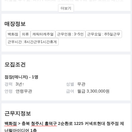
로 패션 트렌드 리더를 지향함.
더보기
매장정보
백화점
의류
캐릭터캐주얼
근무인원 : 3~5인
근무요일 : 주5일근무
근무시간 : 8시간근무1시간휴게
모집조건
점장(매니저) - 1명
경력
3년↑
성별
무관
연령
연령무관
급여
월급 3,300,000원
근무지정보
백화점
> 충북
청주시 흥덕구
2순환로 1225 커넥트현대 청주점 제
너럴아이디어 1층