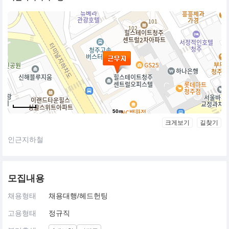
50m
크게보기
길찾기
인근지하철
모집내용
채용형태
채용대행/헤드헌팅
고용형태
정규직