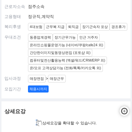
근로자소속
점주소속
고용형태
정규직,계약직
복리후생
4대보험
근무복 지급
퇴직금
장기근속자 포상
경조휴가
우대조건
동종업계경력
장기근무가능
인근 거주자
온라인쇼핑몰운영가능 (네이버/쿠팡/cafe24 외)
간단한이미지및동영상편집 (포토샵 외)
컴퓨터및전산활용능력 (엑셀/워드/CRM/ERP 외)
온/오프 고객상담가능 (전화/톡톡/카카오톡 외)
입사과정
>
매장면접
매장근무
모집기간
채용시까지
상세요강
상세요강을 확대할 수 있습니다.