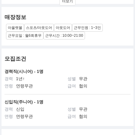
더보기
첨단소재인 고어텍스,윈드스토퍼,파워스트레치,쉘러,에픽,쿨맥스
등 고기능 소재를 엄선 사용하여 극한상황에서도 방수,방풍,보온,스
매장정보
트레치,투습,발수 등 최대의 기능 발휘로 최적의 산행 조건 및 등반
가의 안전을 확보해 줍니다
아울렛몰
스포츠/아웃도어
아웃도어
근무인원 : 1~3인
근무요일 : 월6회휴무
근무시간 : 10:00~21:00
모집조건
경력직(시니어) - 1명
경력
1년↑
성별
무관
연령
연령무관
급여
협의
신입직(주니어) - 1명
경력
신입
성별
무관
연령
연령무관
급여
협의