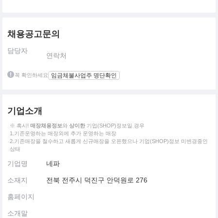
채용공고문의
담당자
연락처
꼭 확인하세요
임금체불사업주 명단확인
기업소개
※ 혹시!
매장채용정보
와
상이한
기업(SHOP)정보일 경우
1.기존운영하는 매장외에 추가 운영하는 매장
2.기존매장을 철수하고 새롭게 신규매장을 오픈했으나 기업(SHOP)정보 미변경중인
상태
기업명
네파
소재지
전북 전주시 덕진구 안덕원로 276
홈페이지
소개말