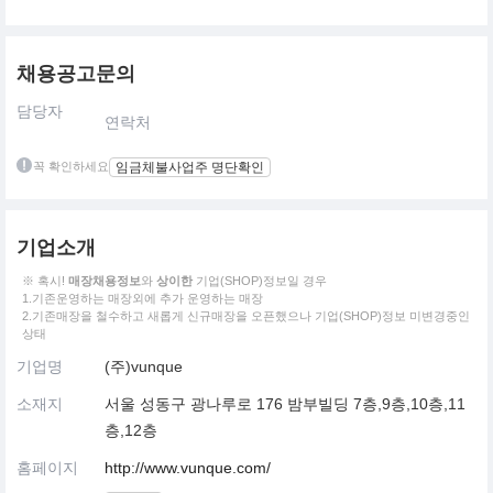
채용공고문의
담당자
연락처
꼭 확인하세요
임금체불사업주 명단확인
기업소개
※ 혹시!
매장채용정보
와
상이한
기업(SHOP)정보일 경우
1.기존운영하는 매장외에 추가 운영하는 매장
2.기존매장을 철수하고 새롭게 신규매장을 오픈했으나 기업(SHOP)정보 미변경중인
상태
기업명
(주)vunque
소재지
서울 성동구 광나루로 176 밤부빌딩 7층,9층,10층,11
층,12층
홈페이지
http://www.vunque.com/