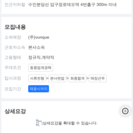
인근지하철
수인분당선 압구정로데오역 4번출구 300m 이내
모집내용
소속매장
(주)vunque
근로자소속
본사소속
고용형태
정규직,계약직
우대조건
동종업계경력
입사과정
>
>
>
서류전형
본사면접
최종합격
매장근무
모집기간
채용시까지
상세요강
상세요강을 확대할 수 있습니다.