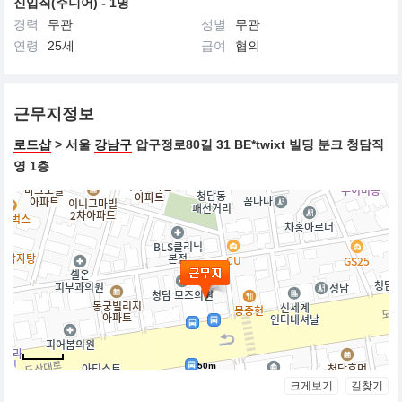
신입직(주니어) - 1명
경력
무관
성별
무관
연령
25세
급여
협의
근무지정보
로드샵
> 서울
강남구
압구정로80길 31 BE*twixt 빌딩 분크 청담직
영 1층
50m
크게보기
길찾기