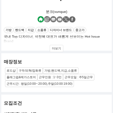
분크(vunque)
가방
핸드백
지갑
소품류
디자이너 브랜드
중고가
국내 Top 디자이너, 석정혜 대표가 새롭게 선보이는 Hot Issue
Brand
<vunque>는 어디에서도 라는 뜻의 이탈리아어에서 시작된 이름으
더보기
로,
어디에서든지 고객과 함께하는 Style & Life를 제안하는 Brand
매장정보
로드샵
구두/피혁/잡화류
가방,핸드백,지갑,소품류
플래그쉽&메가스토어
근무인원 : 1~3인
근무요일 : 주5일근무
근무시간 : 평일(10:00~:20:00),주말(10:00:19:00)
모집조건