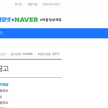
로그인
회원가입
유료서비스안내
스
고신고
공고번호 : 2344089
브랜드번호 : 22072
용공고
담직영점
채용정보
팀
채용정보