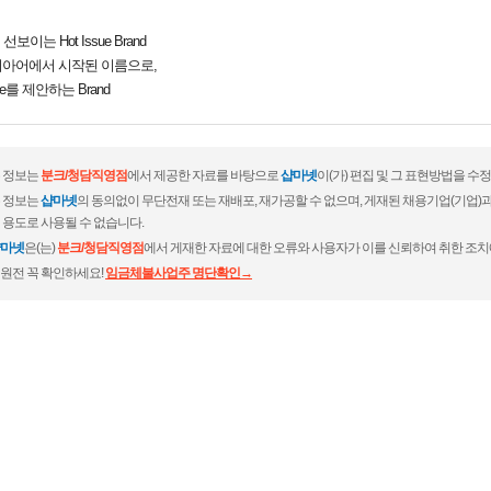
이는 Hot Issue Brand
탈리아어에서 시작된 이름으로,
e를 제안하는 Brand
 정보는
분크/청담직영점
에서 제공한 자료를 바탕으로
샵마넷
이(가) 편집 및 그 표현방법을 수
 정보는
샵마넷
의 동의없이 무단전재 또는 재배포, 재가공할 수 없으며, 게재된 채용기업(기업
 용도로 사용될 수 없습니다.
마넷
은(는)
분크/청담직영점
에서 게재한 자료에 대한 오류와 사용자가 이를 신뢰하여 취한 조치
원전 꼭 확인하세요!
임금체불사업주 명단확인→