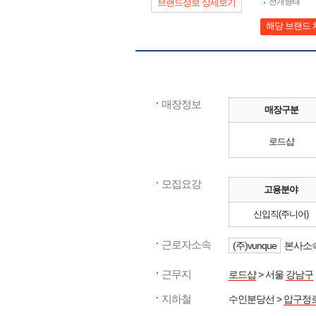
전개형태
브랜드정보 상세보기
해당 브랜드 
매장정보
매장구분
로드샵
모집요강
고용분야
신입직(주니어)
근로자소속
(주)vunque
본사소속
근무지
로드샵
> 서울
강남구
지하철
수인분당선 >
압구정