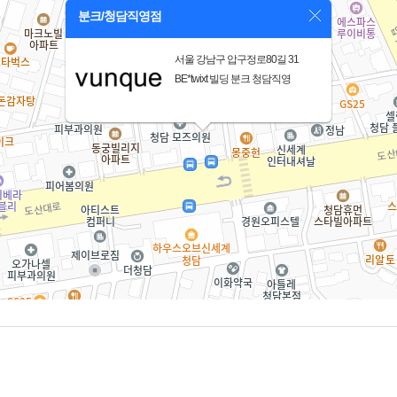
분크/청담직영점
서울 강남구 압구정로80길 31
BE*twixt 빌딩 분크 청담직영