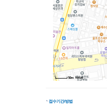
50m
접수기간/방법