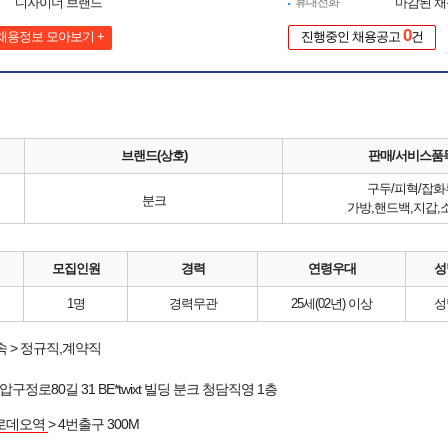
디자이너 브랜드
휴대전화
마감된 
0
채용정보 모아보기 +
진행중인 채용공고
건
브랜드(상호)
판매/서비스품
구두/피혁/잡화
분크
가방,핸드백,지갑,
모집인원
경력
연령우대
성
1명
경력무관
25세(02년) 이상
성
 > 정규직,계약직
압구정로80길 31 BE*twixt 빌딩 분크 청담직영 1층
로데오역
> 4번출구 300M