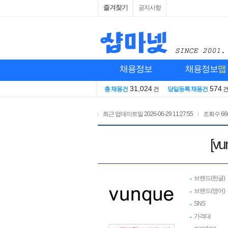
즐겨찾기
공지사항
채용정보
채용정보
맵
31,024
574
총 채용건
건
당일등록 채용건
최근 업데이트일
2026-06-29 11:27:55
조회수
66
[v
브랜드(한글)
브랜드(영어)
SNS
가격대