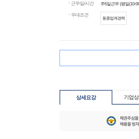
근무일/시간
주5일근무 (평일(10:00~:
우대조건
동종업계경력
기업상
상세요강