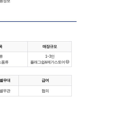
채용정보
목
매장규모
류
1~3인
!
소품류
플래그쉽&메가스토어
별우대
급여
별무관
협의