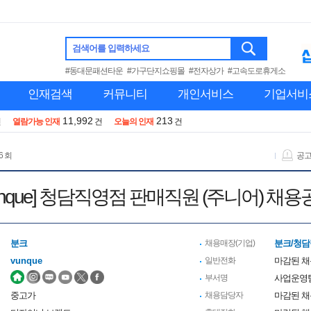
검색어를 입력하세요
#동대문패션타운
#가구단지쇼핑몰
#전자상가
#고속도로휴게소
인재검색
커뮤니티
개인서비스
기업서비
11,992
213
건
열람가능 인재
건
오늘의 인재
건
6 회
공
unque] 청담직영점 판매직원 (주니어) 채
분크
채용매장(기업)
분크/청
vunque
일반전화
마감된 
부서명
사업운영
중고가
채용담당자
마감된 