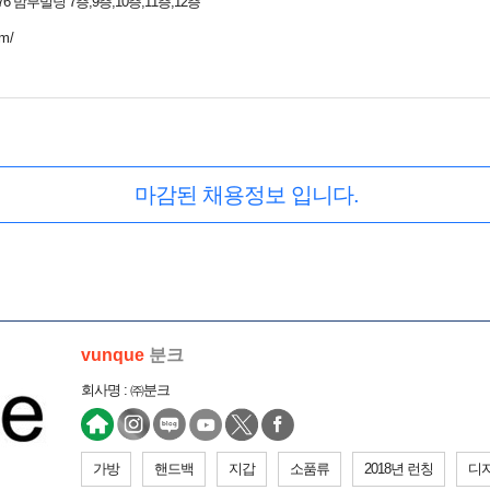
 밤부빌딩 7층,9층,10층,11층,12층
om/
마감된 채용정보 입니다.
vunque
분크
회사명 : ㈜분크
가방
핸드백
지갑
소품류
2018년 런칭
디