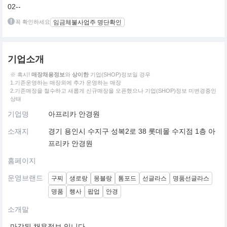
02--
꼭 확인하세요
임금체불사업주 명단확인
기업소개
※ 혹시!
매장채용정보
와
상이한
기업(SHOP)정보일 경우
1.기존운영하는 매장외에 추가 운영하는 매장
2.기존매장을 철수하고 새롭게 신규매장을 오픈했으나 기업(SHOP)정보 미변경중인
상태
기업명
아프리카 안경원
소재지
경기 용인시 수지구 성복2로 38 롯데몰 수지점 1층 아
프리카 안경원
홈페이지
운영브랜드
구찌
생로랑
몽블랑
톰포드
선글라스
명품선글라스
명품
행사
팝업
안경
소개말
마감된 채용정보 입니다.