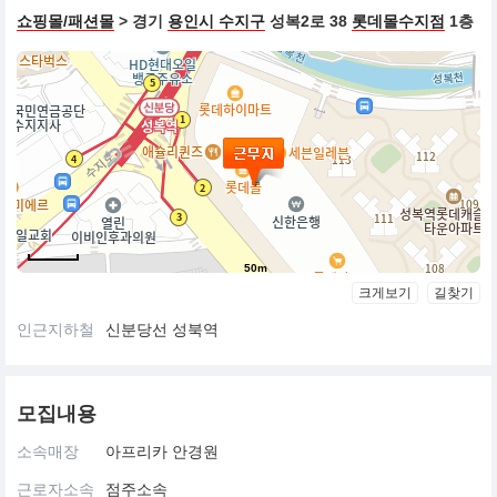
쇼핑몰/패션몰
> 경기
용인시 수지구
성복2로 38
롯데몰수지점
1층
50m
크게보기
길찾기
인근지하철
신분당선 성북역
모집내용
소속매장
아프리카 안경원
근로자소속
점주소속