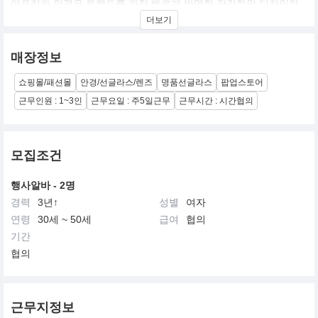
아프리카 안경은 트렌드를 가장 빠르게 반영한 감각적인 디자인의
하우스브랜드를 전문적으로 취급하는
더보기
안경원입니다.
AFRICA는 매 시즌 트렌디를 반영한 신제품을 출시하고 있고 명품
브랜드 및 고급 하우스브랜드 제품을
매장정보
취급하여 프랜차이즈 매장을 운영하고 있습니다.
소비자의 NEED와 트렌드를 반영하여 아이웨어 시장에서 빠르게 성
쇼핑몰/패션몰
안경/선글라스/렌즈
명품선글라스
팝업스토어
장하고 있습니다.
근무인원 : 1~3인
근무요일 : 주5일근무
근무시간 : 시간협의
모집조건
행사알바 - 2명
경력
3년↑
성별
여자
연령
30세 ~ 50세
급여
협의
기간
협의
근무지정보