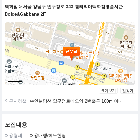
백화점
> 서울
강남구
압구정로 343
갤러리아백화점명품서관
Dolce&Gabbana 2F
50m
크게보기
길찾기
인근지하철
수인분당선 압구정로데오역 2번출구 100m 이내
모집내용
채용형태
채용대행/헤드헌팅