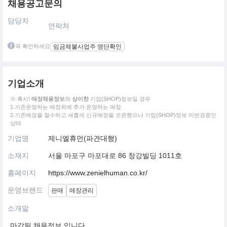
채용공고문의
담당자
연락처
꼭 확인하세요
임금체불사업주 명단확인
기업소개
※ 혹시!
매장채용정보
와
상이한
기업(SHOP)정보일 경우
1.기존운영하는 매장외에 추가 운영하는 매장
2.기존매장을 철수하고 새롭게 신규매장을 오픈했으나 기업(SHOP)정보 미변경중인
상태
기업명
제니엘휴먼(파견대행)
소재지
서울 마포구 마포대로 86 창강빌딩 1011호
홈페이지
https://www.zenielhuman.co.kr/
운영브랜드
판매
매장관리
소개말
마감된 채용정보 입니다.