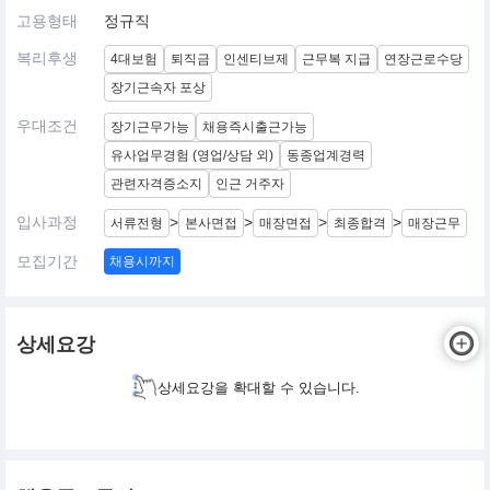
고용형태
정규직
복리후생
4대보험
퇴직금
인센티브제
근무복 지급
연장근로수당
장기근속자 포상
우대조건
장기근무가능
채용즉시출근가능
유사업무경험 (영업/상담 외)
동종업계경력
관련자격증소지
인근 거주자
입사과정
>
>
>
>
서류전형
본사면접
매장면접
최종합격
매장근무
모집기간
채용시까지
상세요강
상세요강을 확대할 수 있습니다.