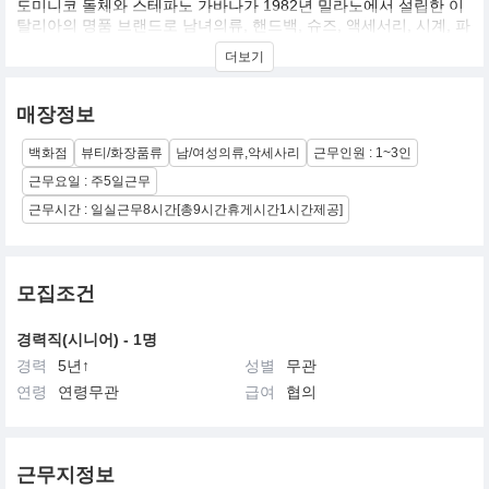
도미니코 돌체와 스테파노 가바나가 1982년 밀라노에서 설립한 이
탈리아의 명품 브랜드로 남녀의류, 핸드백, 슈즈, 액세서리, 시계, 파
인주얼리, 화장품, 아이웨어 등의 상품을 판매하며, 현재 가장 성공
더보기
적인 디자이너 듀엣으로 평가 받고 있습니다.
돌체앤가바나는 레오파드와 같은 애니멀 프린팅을 활용하고 몸매가
매장정보
드러나는 실루엣을 추구하는 등 화려하고 관능적인 디자인의 의상
들을 선보여왔습니다.
백화점
뷰티/화장품류
남/여성의류,악세사리
근무인원 : 1~3인
정열, 문화, 매력적이고 섹슈얼한 이미지가 어우러져 누구도 흉내내
기 어려운 스타일을 창조하고 있으며, 이런 화려한 디자인 덕분에 마
근무요일 : 주5일근무
돈나(Maddona), 데미 무어(Demi Moore), 니콜 키드먼(Nicole
근무시간 : 일실근무8시간[총9시간휴게시간1시간제공]
Kidman), 비욘세(Beyonce) 등 세계적인 스타들의 지지를 받아왔습
니다.
모집조건
경력직(시니어) - 1명
경력
5년↑
성별
무관
연령
연령무관
급여
협의
근무지정보