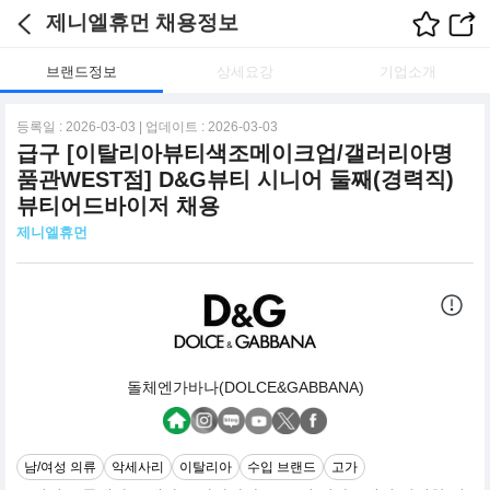
제니엘휴먼 채용정보
브랜드정보
상세요강
기업소개
등록일 : 2026-03-03 | 업데이트 : 2026-03-03
급구 [이탈리아뷰티색조메이크업/갤러리아명
품관WEST점] D&G뷰티 시니어 둘째(경력직)
뷰티어드바이저 채용
제니엘휴먼
돌체엔가바나(DOLCE&GABBANA)
남/여성 의류
악세사리
이탈리아
수입 브랜드
고가