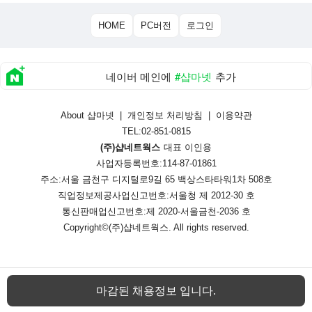
HOME
PC버전
로그인
네이버 메인에
#샵마넷
추가
About 샵마넷
|
개인정보 처리방침
|
이용약관
TEL:02-851-0815
(주)샵네트웍스
대표 이인용
사업자등록번호:114-87-01861
주소:서울 금천구 디지털로9길 65 백상스타타워1차 508호
직업정보제공사업신고번호:
서울청 제 2012-30 호
통신판매업신고번호:
제 2020-서울금천-2036 호
Copyright©
(주)샵네트웍스
. All rights reserved.
마감된 채용정보 입니다.