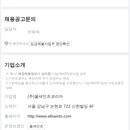
채용공고문의
담당자
연락처
꼭 확인하세요
임금체불사업주 명단확인
기업소개
※ 혹시!
매장채용정보
와
상이한
기업(SHOP)정보일 경우
1.기존운영하는 매장외에 추가 운영하는 매장
2.기존매장을 철수하고 새롭게 신규매장을 오픈했으나 기업(SHOP)정보 미변경중인
상태
기업명
(주)올세인츠코리아
소재지
서울 강남구 논현로 722 신한빌딩 4F
홈페이지
http://www.allsaints.com
운영브랜드
올세인츠