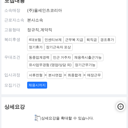
모집내용
소속매장
(주)올세인츠코리아
근로자소속
본사소속
고용형태
정규직,계약직
복리후생
4대보험
인센티브제
근무복 지급
퇴직금
경조휴가
정기휴가
장기근속자 포상
우대조건
동종업계경력
인근 거주자
채용즉시출근가능
유사업무경험 (영업/상담 외)
장기근무가능
입사과정
>
>
>
서류전형
본사면접
최종합격
매장근무
모집기간
채용시까지
상세요강
상세요강을 확대할 수 있습니다.