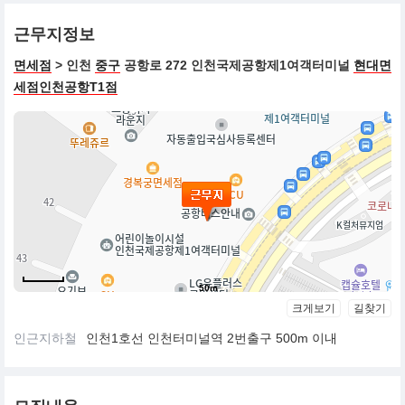
근무지정보
면세점
> 인천
중구
공항로 272 인천국제공항제1여객터미널
현대면
세점인천공항T1점
50m
크게보기
길찾기
인근지하철
인천1호선 인천터미널역 2번출구 500m 이내