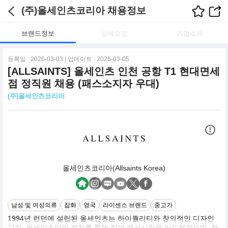
(주)올세인츠코리아 채용정보
브랜드정보
상세요강
기업소개
등록일 : 2026-03-03 | 업데이트 : 2026-03-05
[ALLSAINTS] 올세인츠 인천 공항 T1 현대면세
점 정직원 채용 (패스소지자 우대)
(주)올세인츠코리아
올세인츠코리아(Allsaints Korea)
남성 및 여성의류
잡화
영국
라이센스 브랜드
중고가
1994년 런던에 설립된 올세인츠는 하이퀄리티와 창의적인 디자인
감각, 올세인츠만의 컬쳐를 통해 런던 패션시장을 리드해왔으며, 현