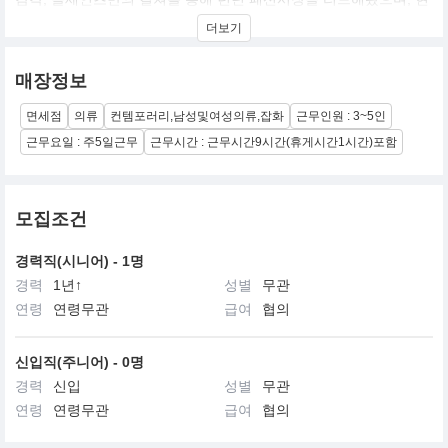
재 유럽과 미국을 비롯한 전세계에 100여 개의 직영매장을 운영하
더보기
고 있다. 올세인츠는 뮤직과 패션, 무비, 아트와의 절묘한 조화를 통
해 브랜드의 창의적인 문화와 가치를 만들어가고 있으며, 디지털 미
디어를 통해 세상과 소통하고 있다.
매장정보
면세점
의류
컨템포러리,남성및여성의류,잡화
근무인원 : 3~5인
근무요일 : 주5일근무
근무시간 : 근무시간9시간(휴게시간1시간)포함
모집조건
경력직(시니어) - 1명
경력
1년↑
성별
무관
연령
연령무관
급여
협의
신입직(주니어) - 0명
경력
신입
성별
무관
연령
연령무관
급여
협의