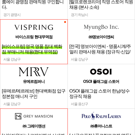
룸에이 광명점 판매직원 구인합니
[랄프로렌코리아] 직영 스토어 직원
다.
채용 (본사 소속)
경기 광명시
경기 하남시
바이스프링 현대무역점
㈜명보아이엔씨
[바이스프링] 영국 명품 침대 백화
[전국] 명보아이엔씨 - 명품시계/주
점 부매니저 채용(현대 무역점)
얼리 판매사원 채용 (정규직-신입/
경력)
서울 강남구
서울 강남구
유메르컴퍼니
OSOI 플래그쉽 스토어
[유메르/메르레브] 현대백화점 압구
OSOI 플래그쉽 스토어 한남/성수
정본점 매니저 구인
정규직 채용
서울 강남구
서울 용산구
㈜ 그레이맨션
㈜휴머니스트