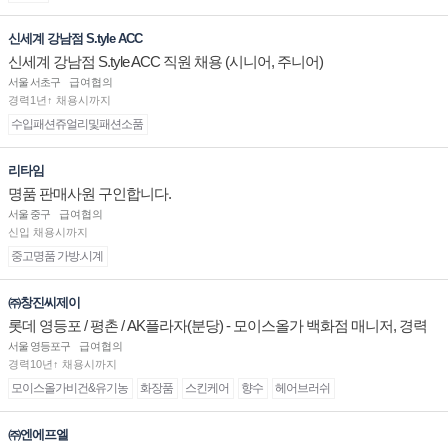
신세계 강남점 S.tyle ACC
신세계 강남점 S.tyle ACC 직원 채용 (시니어, 주니어)
서울 서초구
급여협의
경력1년↑ 채용시까지
수입패션쥬얼리및패션소품
리타임
명품 판매사원 구인합니다.
서울 중구
급여협의
신입 채용시까지
중고명품 가방.시계
㈜창진씨제이
롯데 영등포 / 평촌 / AK플라자(분당) - 모이스올가 백화점 매니저, 경력
및 신입 판매직 채용
서울 영등포구
급여협의
경력10년↑ 채용시까지
모이스올가비건&유기농
화장품
스킨케어
향수
헤어브러쉬
㈜엔에프엘