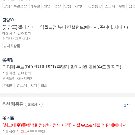
남성캐주얼정장
캐주얼
셋업
정장
남성
캐릭터
신성통상
앤드지
수트
남
청담30
[청담30] 갤러리아 타임월드점 뷰티 컨설턴트(매니저, 주니어, 시니어)
채용
대전 서구
급여협의
경력년↑ 채용시까지
뷰티화장품
㈜세정
디디에 두보(DIDIER DUBOT) 주얼리 판매사원 채용(수도권 지역)
서울 지점
급여협의
경력5년↑ 채용시까지
주얼리
준보석
시계
잡화
추천 채용관
광고안내
1
/ 4
㈜ 지젤
(최고대우)롯데백화점(건대점/미아점) 지젤슈즈&지젤백 판매매니저
(직원) 구인합니다
서울 광진구
월급
4,000,000원