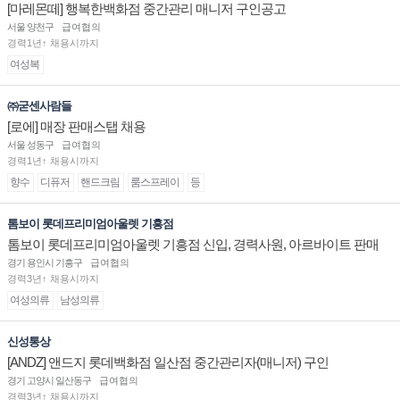
[마레몬떼] 행복한백화점 중간관리 매니저 구인공고
서울 양천구
급여협의
경력1년↑ 채용시까지
여성복
㈜굳센사람들
[로에] 매장 판매스탭 채용
서울 성동구
급여협의
경력1년↑ 채용시까지
향수
디퓨저
핸드크림
룸스프레이
등
톰보이 롯데프리미엄아울렛 기흥점
톰보이 롯데프리미엄아울렛 기흥점 신입, 경력사원, 아르바이트 판매
직 구인합니다.
경기 용인시 기흥구
급여협의
경력3년↑ 채용시까지
여성의류
남성의류
신성통상
[ANDZ] 앤드지 롯데백화점 일산점 중간관리자(매니저) 구인
경기 고양시 일산동구
급여협의
경력3년↑ 채용시까지