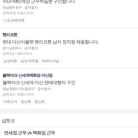
주(3~4회) 매장 근무하실분 구인합니다
전남광주 동구
급여협의
경력무관 채용시까지
스포츠/레져류
헨리코튼
현대 다산아울렛 헨리코튼 남자 정직원 채용합니다.
경기 남양주시
급여협의
경력1년↑ 08/17까지
남성의류
남성 캐주얼
트레디셔널
블랙야크 신세계백화점 마산점
블랙야크 신세계 마산 판매대행자 구인
경남 창원시 마산합포구
급여협의
경력3년↑ 채용시까지
아웃도어
등산복
등산화
샵토크
면세점 근무 vs 백화점 근무