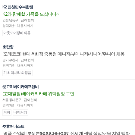
K2 인천만수복합점
K2와 함께할 가족을 모십니다~
인천 남동구
급여협의
경력2년↑ 채용시까지
아웃도어장비.의류
호란향
[오레코코] 현대백화점 중동점 매니저/부매니저/시니어/주니어 채용
경기 부천시
급여협의
경력7년↑ 채용시까지
기초 럭셔리 화장품
㈜고미베이커에프앤비
(고대앞점)베이커리카페 위탁점장 구인
서울 동대문구
급여협의
경력3년↑ 채용시까지
커피
베이커리
㈜휴머니스트
[명품 주얼리] 부쉐론(BOUCHERON) 신세계 센텀 점장/서울 지역 백화