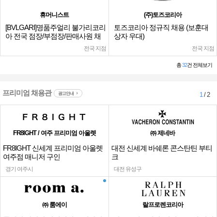
휴머니스트
(주)토즈코리아
[BVLGARI]명품주얼리 불가리코리
토즈코리아 정규직 채용 (보훈대
아 전국 점장/부점장/판매사원 채
상자 우대)
용
전국 지점
전국 지점
총
32
건 전체보기
프리미엄 채용관
광고안내
1
/ 2
FR8IGHT / 여주 프리미엄 아울렛
㈜ 제네바
FR8IGHT 신세계 프리미엄 아울렛
대전 신세계 바쉐론 콘스탄틴 부티
여주점 매니저 구인
크
경기 여주시
대전 유성구
㈜ 룸에이
랄프로렌코리아