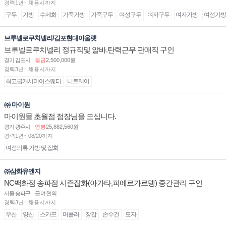
경력1년↑ 채용시까지
구두
가방
수제화
가죽가방
가죽구두
여성구두
여자구두
여자가방
여성가방
브루넬로쿠치넬리/김포현대아울렛
브루넬로쿠치넬리 정규직및 알바.탄력근무 판매직 구인
경기 김포시
월급
2,500,000원
경력3년↑ 채용시까지
최고급캐시미어스웨터
니트웨어
㈜ 마이원
마이원몰 초월점 점장님을 모십니다.
경기 광주시
연봉
25,882,560원
경력1년↑ 08/20까지
여성의류 가방 및 잡화
㈜삼화유앤지
NC백화점 송파점 시즌잡화(아가타,피에르가르뎅) 중간관리 구인
서울 송파구
급여협의
경력3년↑ 채용시까지
우산
양산
스카프
머플러
장갑
손수건
모자