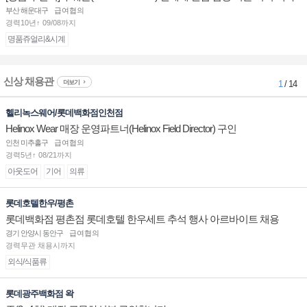
점 판매사원 채용
부산 해운대구
급여협의
경력10년↑ 09/08까지
명품쥬얼리&시계
신상 채용관
더보기
1
/ 14
헬리녹스웨어/롯데백화점인천점
Helinox Wear 매장 운영파트너(Helinox Field Director) 구인
인천 미추홀구
급여협의
경력5년↑ 08/21까지
아웃도어
기어
의류
롯데호텔한우/평촌
롯데백화점 평촌점 롯데호텔 한우세트 추석 행사 아르바이트 채용
경기 안양시 동안구
급여협의
경력무관 채용시까지
외식/식품류
롯데광주백화점 왁