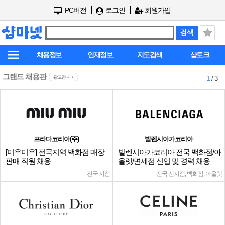
PC버전
로그인
회원가입
채용정보
인재정보
지도검색
샵토크
그랜드 채용관
광고안내
1
/ 3
프라다코리아(주)
발렌시아가코리아
[미우미우] 전국지역 백화점 매장
발렌시아가코리아 전국 백화점/아
판매 직원 채용
울렛/면세점 신입 및 경력 채용
전국 지점
전국 전지점, 백화점, 아울렛