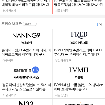
[신입지원가능] 그레이맨션 신세계
[ 신규오픈점 ] 폴로랄프로렌 명동/
백화점 하남스타필드점 매니저 채
영등포/강남 매니저/부매니저/사원
용
경기 하남시
서울 강남구
포커스 채용관
광고안내
1
/ 4
㈜엔라인
㈜탐인HR그룹
롯데대구점, 여주빌리지 매니저, 아
LVMH와치앤주얼리코리아 FRED_
이파크고척점 직영매니져 구인
부산/대구_수퍼바이저 /부매니저
채용
대구 북구
부산 해운대구
㈜사람인에이치에스
피플렙
[정규직/패션잡화/인센티브] 럭셔리
LVMH 패션 그룹 (셀린느/지방시/로
부티크 세일즈 오픈포지션채용
에베/쇼메/루이비통 외)
서울 서초구
서울 강남구