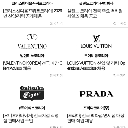
크리스챤디올꾸뛰르코리아
셀린느코리아유한회사
[크리스챤디올꾸뛰르코리아] 2026
셀린느 코리아 전국 주요 백화점
년 신입/경력 공개채용
세일즈 채용 공고
전국 지역
전국 지점
발렌티노코리아
루이비통코리아
[VALENTINO KOREA] 전국 매장 C
LOUIS VUITTON 신입 및 경력 Op
lient Advisor 채용
erations Associate 채용
전국 지점
전국 지점
(주)아식스코리아
프라다코리아(주)
[오니츠카타이거] 전국지점 직영
[프라다] 전국 백화점/면세점 매장
점 판매사원 구인
판매 직원 채용
전국 지점
전국 지점