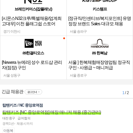
브레인커머스(잡플래닛)
키스템프
[시몬스N32크루/특별채용/업계최
[정규직/인센티브/복지포인트] 유명
고대우] 이천 플래그쉽 스토어
정장 브랜드 Sales 대규모 채용
경기 이천시
서울 송파구
㈜한결티오스
㈜ 한복남
[Newera 뉴에라] 성수 로드샵 관리
서울 ] 한복체험매장영업팀 정규직
자(점장) 구인
구인 - 사원급 ~ 매니저급
서울 성동구
서울 종로구
긴급 채용관
광고안내
1
/ 2
탑텐키즈 / NC 중앙로역점
탑텐키즈 [NC 중앙로역점] 매장 매니저 채용 (중간관리)
대전 중구
급여협의
경력1년↑ 채용시까지
아동복