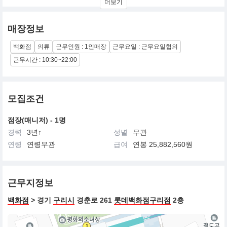
더보기
감성과 결합시켜
소프트한 페미닌 무드에 트렌디한 디테일을 더한 NEW SATIN만의
시그니처룩으로 재해석
매장정보
환상적인 컬러와 패턴 그리고 드라마틱한 소재가 믹스된 모던 페미
닌 스타일로
백화점
의류
근무인원 : 1인매장
근무요일 : 근무요일협의
일상에서 다양한 크로스코디가 가능하며 SATIN의 아이덴티티에 대
한 새로운 해석과 시각을 제안
근무시간 : 10:30~22:00
BRAND TARGET
Main : 20대 중반부터 30대 초반 여성
모집조건
Mind : SATIN의 로맨틱한 감성을 추구하는 40대의 마인드타겟
점장(매니저) - 1명
경력
3년↑
성별
무관
연령
연령무관
급여
연봉 25,882,560원
근무지정보
백화점
> 경기
구리시
경춘로 261
롯데백화점구리점
2층