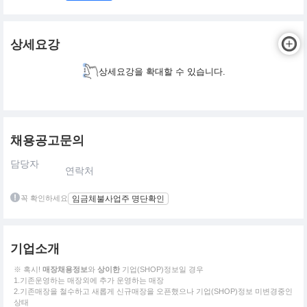
상세요강
상세요강을 확대할 수 있습니다.
채용공고문의
담당자
연락처
꼭 확인하세요
임금체불사업주 명단확인
기업소개
※ 혹시!
매장채용정보
와
상이한
기업(SHOP)정보일 경우
1.기존운영하는 매장외에 추가 운영하는 매장
2.기존매장을 철수하고 새롭게 신규매장을 오픈했으나 기업(SHOP)정보 미변경중인
상태