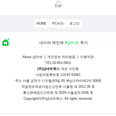
HOME
PC버전
로그인
네이버 메인에
#샵마넷
추가
About 샵마넷
|
개인정보 처리방침
|
이용약관
TEL:02-851-0815
(주)샵네트웍스
대표 이인용
사업자등록번호:114-87-01861
주소:서울 금천구 디지털로9길 65 백상스타타워1차 508호
직업정보제공사업신고번호:
서울청 제 2012-30 호
통신판매업신고번호:
제 2020-서울금천-2036 호
Copyright©
(주)샵네트웍스
. All rights reserved.