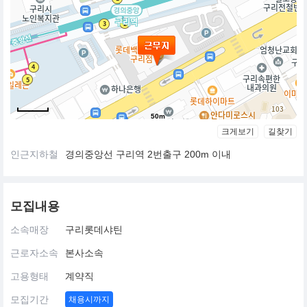
50m
크게보기
길찾기
인근지하철
경의중앙선 구리역 2번출구 200m 이내
모집내용
소속매장
구리롯데샤틴
근로자소속
본사소속
고용형태
계약직
모집기간
채용시까지