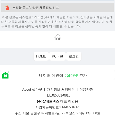
부적합 공고/마감된 채용정보 신고
※ 본 정보는 시스랩코퍼레이션(주) 에서 제공한 자료이며, 샵마넷은 기재된 내용에
대한 오류와 사용자가 이를 신뢰하여 취한 조치에 대해 책임을 지지 않습니다. 또한
누구든 본 정보를 샵마넷 동의 없이 재 배포 할 수 없습니다.
HOME
PC버전
로그인
네이버 메인에
#샵마넷
추가
About 샵마넷
|
개인정보 처리방침
|
이용약관
TEL:02-851-0815
(주)샵네트웍스
대표 이인용
사업자등록번호:114-87-01861
주소:서울 금천구 디지털로9길 65 백상스타타워1차 508호