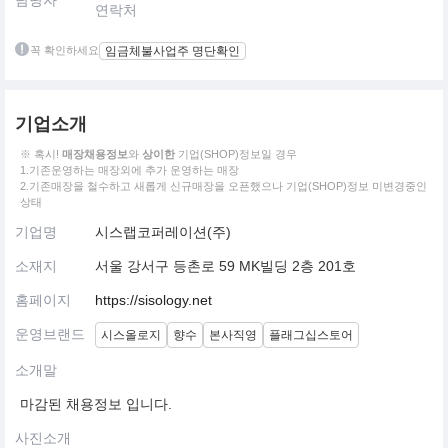
담당자
연락처
꼭 확인하세요
임금체불사업주 명단확인
기업소개
※ 혹시!
매장채용정보
와
상이한
기업(SHOP)정보일 경우
1.기존운영하는 매장외에 추가 운영하는 매장
2.기존매장을 철수하고 새롭게 신규매장을 오픈했으나 기업(SHOP)정보 미변경중인
상태
기업명
시스랩코퍼레이션(주)
소재지
서울 강서구 등촌로 59 MK빌딩 2층 201호
홈페이지
https://sisology.net
운영브랜드
시스올로지
향수
본사직영
플래그십스토어
소개말
마감된 채용정보 입니다.
사진소개