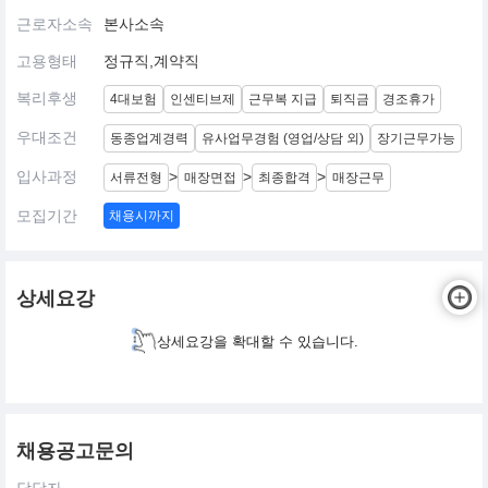
근로자소속
본사소속
고용형태
정규직,계약직
복리후생
4대보험
인센티브제
근무복 지급
퇴직금
경조휴가
우대조건
동종업계경력
유사업무경험 (영업/상담 외)
장기근무가능
입사과정
>
>
>
서류전형
매장면접
최종합격
매장근무
모집기간
채용시까지
상세요강
상세요강을 확대할 수 있습니다.
채용공고문의