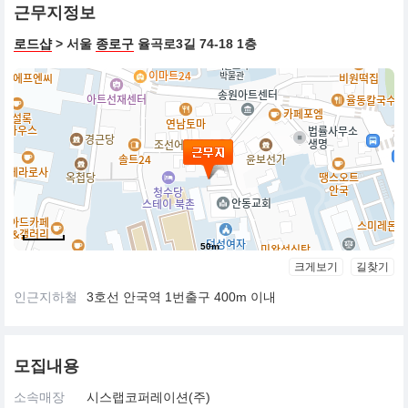
근무지정보
로드샵
> 서울
종로구
율곡로3길 74-18 1층
50m
크게보기
길찾기
인근지하철
3호선 안국역 1번출구 400m 이내
모집내용
소속매장
시스랩코퍼레이션(주)