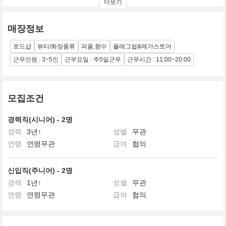
더보기
시스올로지는 이야기 속에서 사용되는 "문장부호" 에서
카테고리에 대한 영감을 받아 출발합니다.
문장의 부분 사이에 보조 수단으로 사용하는
매장정보
다양한 문장부호처럼 시스올로지의 상품은
피부와 우리 사이의 일상 속의 터치를
로드샵
뷰티/화장품류
퍼퓸,향수
플래그쉽&메가스토어
각각의 카테고리 별로 나누어 문장부호로 표현합니다.
근무인원 : 3~5인
근무요일 : 주5일근무
근무시간 : 11:00~20:00
모집조건
경력직(시니어) - 2명
경력
3년↑
성별
무관
연령
연령무관
급여
협의
신입직(주니어) - 2명
경력
1년↑
성별
무관
연령
연령무관
급여
협의