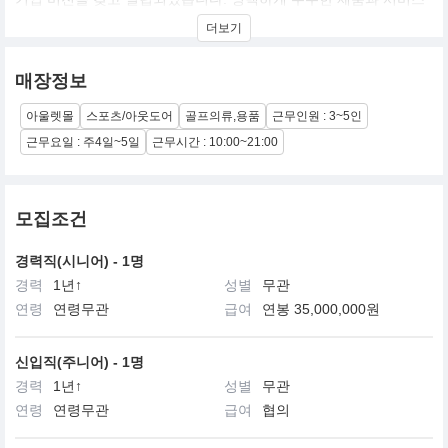
로 색다른 즐거움을 제공하는 것이 캘러웨이골프의 기업 비전입니
더보기
다. 그리고 그 비전은 오늘날까지 동일한 레벨로 유지되어 모든 골퍼
가 게임에서 더 큰 즐거움을 찾을 수 있도록 높은 수준의 혁신적인
골프 용품 개발에 최선을 다하고 있으며 그 결과 캘러웨이골프와 오
매장정보
디세이 브랜드는 전세계적으로 110개국에서 최상의 골프 용품을 공
급하고 있습니다.
아울렛몰
스포츠/아웃도어
골프의류,용품
근무인원 : 3~5인
근무요일 : 주4일~5일
근무시간 : 10:00~21:00
모집조건
경력직(시니어) - 1명
경력
1년↑
성별
무관
연령
연령무관
급여
연봉 35,000,000원
신입직(주니어) - 1명
경력
1년↑
성별
무관
연령
연령무관
급여
협의