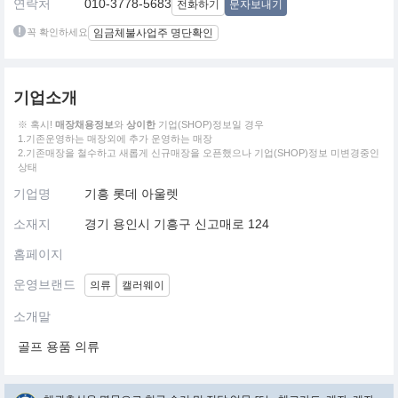
연락처
010-3778-5683
전화하기
문자보내기
꼭 확인하세요
임금체불사업주 명단확인
기업소개
※ 혹시!
매장채용정보
와
상이한
기업(SHOP)정보일 경우
1.기존운영하는 매장외에 추가 운영하는 매장
2.기존매장을 철수하고 새롭게 신규매장을 오픈했으나 기업(SHOP)정보 미변경중인
상태
기업명
기흥 롯데 아울렛
소재지
경기 용인시 기흥구 신고매로 124
홈페이지
운영브랜드
의류
캘러웨이
소개말
골프 용품 의류