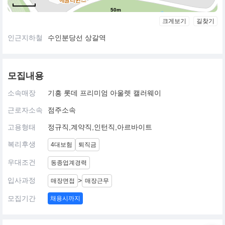
50m
크게보기
길찾기
인근지하철
수인분당선 상갈역
모집내용
소속매장
기흥 롯데 프리미엄 아울렛 캘러웨이
근로자소속
점주소속
고용형태
정규직,계약직,인턴직,아르바이트
복리후생
4대보험
퇴직금
우대조건
동종업계경력
입사과정
>
매장면접
매장근무
모집기간
채용시까지