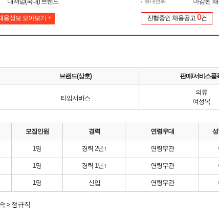
내셔널(국내) 브랜드
휴대전화
마감된 
0
채용정보 모아보기 +
진행중인 채용공고
건
브랜드(상호)
판매/서비스품
의류
타입서비스
여성복
모집인원
경력
연령우대
성
1명
경력 2년↑
연령무관
1명
경력 1년↑
연령무관
1명
신입
연령무관
 > 정규직