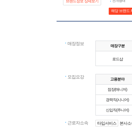
전개형태
브랜드정보 상세보기
해당 브랜드 
매장정보
매장구분
로드샵
모집요강
고용분야
점장(매니저)
경력직(시니어)
신입직(주니어)
근로자소속
타입서비스
본사소속