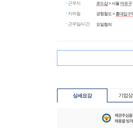
근무지
로드샵
> 서울
마포구
지하철
공항철도 >
홍대입구
근무일/시간
요일협의
기업상
상세요강