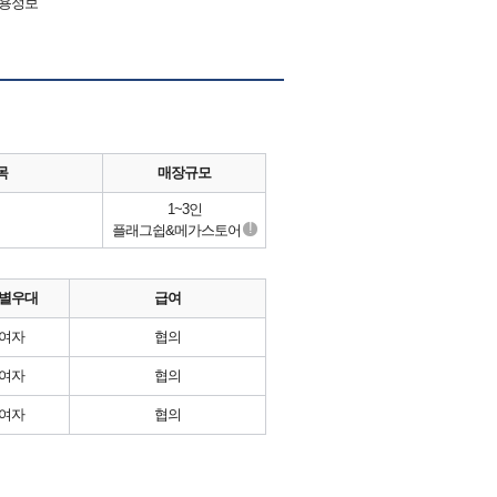
채용정보
목
매장규모
1~3인
!
플래그쉽&메가스토어
별우대
급여
여자
협의
여자
협의
여자
협의