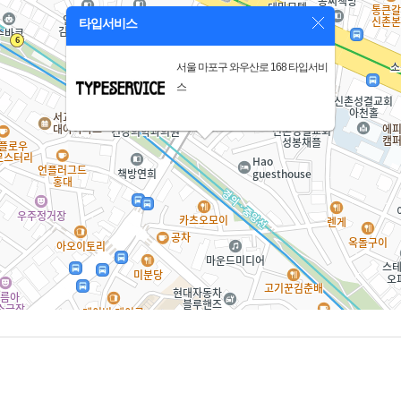
타입서비스
서울 마포구 와우산로 168 타입서비
스