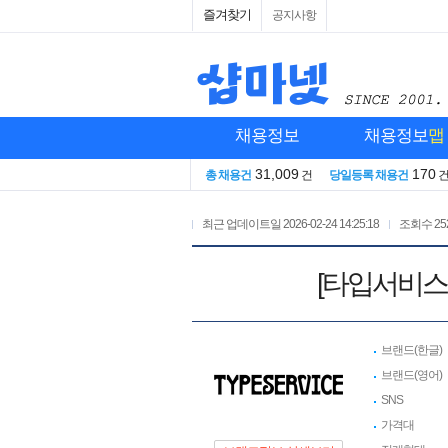
즐겨찾기
공지사항
채용정보
채용정보
맵
31,009
170
총 채용건
건
당일등록 채용건
최근 업데이트일
2026-02-24 14:25:18
조회수
25
[타입서비스 
브랜드(한글)
브랜드(영어)
SNS
가격대