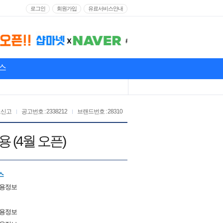
로그인
회원가입
유료서비스안내
스
고신고
공고번호 : 2338212
브랜드번호 : 28310
 (4월 오픈)
스
채용정보
채용정보