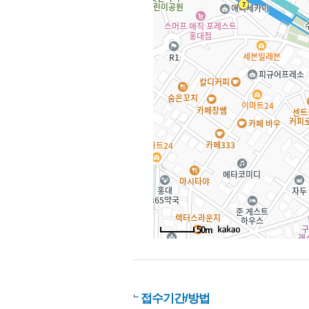
50m
접수기간/방법