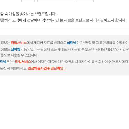
안함 속 개성을 찾아내는 브랜드입니다.
꾸준하게 고객에게 전달하며 익숙하지만 늘 새로운 브랜드로 자리매김하고자 합니다.
 정보는
타입서비스
에서 제공한 자료를 바탕으로
샵마넷
이(가) 편집 및 그 표현방법을 수정하여
 정보는
샵마넷
의 동의없이 무단전재 또는 재배포, 재가공할 수 없으며, 게재된 채용기업(기업
 용도로 사용될 수 없습니다.
마넷
은(는)
타입서비스
에서 게재한 자료에 대한 오류와 사용자가 이를 신뢰하여 취한 조치에 대
원전 꼭 확인하세요!
임금체불사업주 명단확인→