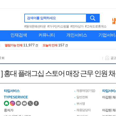
검색어를 입력하세요
#동대문패션타운
#가구단지쇼핑몰
#전자상가
#고속도로휴게소
인재검색
커뮤니티
개인서비스
기업서비
11,977
157
건
열람가능 인재
건
오늘의 인재
건
2 회
공
] 홍대 플래그십 스토어 매장 근무 인원 채용
타입서비스
채용매장(기업)
타입서비
TYPESERVICE
일반전화
마감된 
부서명
중저가
채용담당자
마감된 