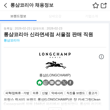
롱샴코리아 채용정보
브랜드정보
상세요강
기업소개
등록일 : 2026-02-23 | 업데이트 : 2026-02-23
롱샴코리아 신라면세점 서울점 판매 직원
롱샴코리아
롱샴(LONGCHAMP)
피혁/잡화류 - 가방
의류
신발
악세사리
직진출 브랜드
중고가
프랑스 럭셔리 브랜드 롱샴(LONGCHAMP)은 쟝 카세그랑(Jean
Cassegrain에 의해 1948년 파리에서 설립되었다. 롱샴의 러기지,
핸드백과 액세서리는 장인 기술력과 품질로 전 세계적으로 명성을