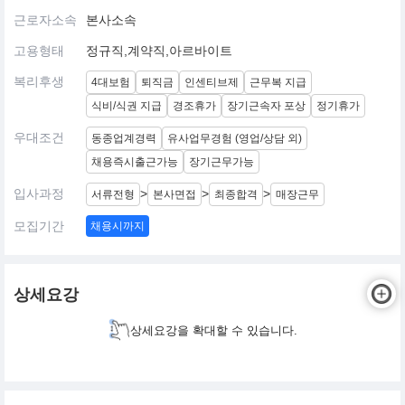
근로자소속
본사소속
고용형태
정규직,계약직,아르바이트
복리후생
4대보험
퇴직금
인센티브제
근무복 지급
식비/식권 지급
경조휴가
장기근속자 포상
정기휴가
우대조건
동종업계경력
유사업무경험 (영업/상담 외)
채용즉시출근가능
장기근무가능
입사과정
>
>
>
서류전형
본사면접
최종합격
매장근무
모집기간
채용시까지
상세요강
상세요강을 확대할 수 있습니다.