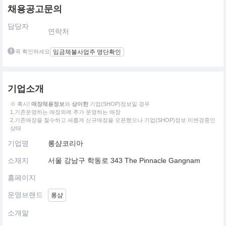
채용공고문의
담당자
연락처
꼭 확인하세요
임금체불사업주 명단확인
기업소개
※ 혹시!
매장채용정보
와
상이한
기업(SHOP)정보일 경우
1.기존운영하는 매장외에 추가 운영하는 매장
2.기존매장을 철수하고 새롭게 신규매장을 오픈했으나 기업(SHOP)정보 미변경중인
상태
기업명
롱샴코리아
소재지
서울 강남구 학동로 343 The Pinnacle Gangnam
홈페이지
운영브랜드
롱샴
소개말