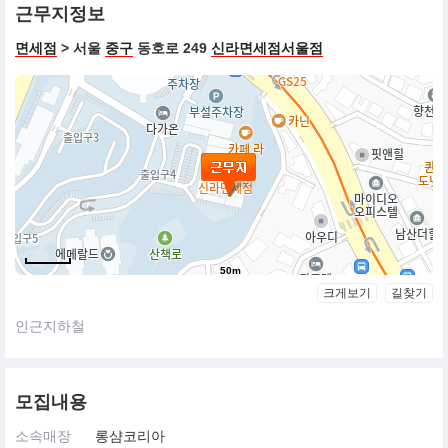
근무지정보
면세점
> 서울
중구
동호로 249
신라면세점서울점
50m
크게보기
길찾기
인근지하철
모집내용
소속매장
롱샴코리아