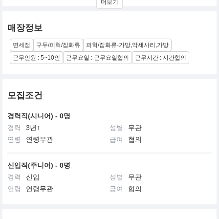
더보기
얻었으며, 현재는 슈즈와 레디 투 웨어 컬렉션까지 영역을 확장하여
전개하고 있다.
매장정보
면세점
구두/피혁/잡화류
피혁/잡화류-가방,악세사리,가방
근무인원 : 5~10인
근무요일 : 근무요일협의
근무시간 : 시간협의
모집조건
경력직(시니어) - 0명
경력
3년↑
성별
무관
연령
연령무관
급여
협의
신입직(주니어) - 0명
경력
신입
성별
무관
연령
연령무관
급여
협의