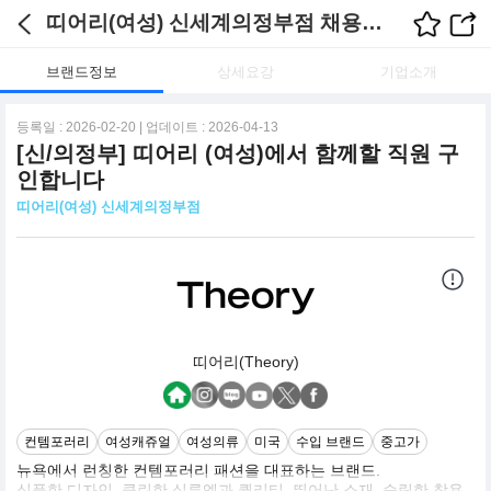
띠어리(여성) 신세계의정부점 채용정보
브랜드정보
상세요강
기업소개
등록일 : 2026-02-20 | 업데이트 : 2026-04-13
[신/의정부] 띠어리 (여성)에서 함께할 직원 구
인합니다
띠어리(여성) 신세계의정부점
띠어리(Theory)
컨템포러리
여성캐쥬얼
여성의류
미국
수입 브랜드
중고가
뉴욕에서 런칭한 컨템포러리 패션을 대표하는 브랜드.
심플한 디자인, 클린한 실루엣과 퀄리티, 뛰어난 소재, 슬림한 착용