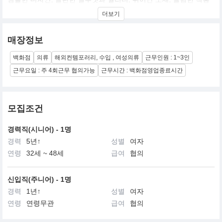
감을 중요가치로 추구함.
더보기
주 연령층 20대~
매장정보
백화점
의류
해외컨템포러리, 수입 , 여성의류
근무인원 : 1~3인
근무요일 : 주 4회근무 협의가능
근무시간 : 백화점영업종료시간
모집조건
경력직(시니어) - 1명
경력
5년↑
성별
여자
연령
32세 ~ 48세
급여
협의
신입직(주니어) - 1명
경력
1년↑
성별
여자
연령
연령무관
급여
협의