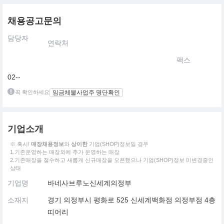
채용공고문의
담당자
연락처
팩스
02--
꼭 확인하세요
임금체불사업주 명단확인
기업소개
※ 혹시!
매장채용정보
와
상이한
기업(SHOP)정보일 경우
1.기존운영하는 매장외에 추가 운영하는 매장
2.기존매장을 철수하고 새롭게 신규매장을 오픈했으나 기업(SHOP)정보 미변경중인
상태
기업명
바네사브루노신세계의정부
소재지
경기 의정부시 평화로 525 신세계백화점 의정부점 4층
띠어리