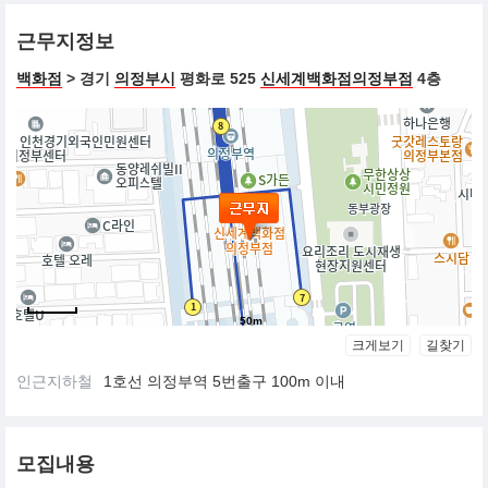
근무지정보
백화점
> 경기
의정부시
평화로 525
신세계백화점의정부점
4층
50m
크게보기
길찾기
인근지하철
1호선 의정부역 5번출구 100m 이내
모집내용