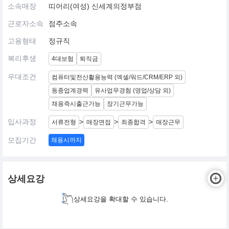
소속매장
띠어리(여성) 신세계의정부점
근로자소속
점주소속
고용형태
정규직
복리후생
4대보험
퇴직금
우대조건
컴퓨터및전산활용능력 (엑셀/워드/CRM/ERP 외)
동종업계경력
유사업무경험 (영업/상담 외)
채용즉시출근가능
장기근무가능
입사과정
>
>
>
서류전형
매장면접
최종합격
매장근무
모집기간
채용시까지
상세요강
상세요강을 확대할 수 있습니다.