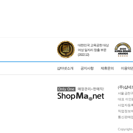
대한민국 교육공헌 대상
여성 일자리 창출 부문
(2022.12)
샵마넷소개
공지사항
제휴문의
이용약
(주)샵
서울 금천구 
대표 이인
사업자등록번
직업정보제공
통신판매업 
Copyright