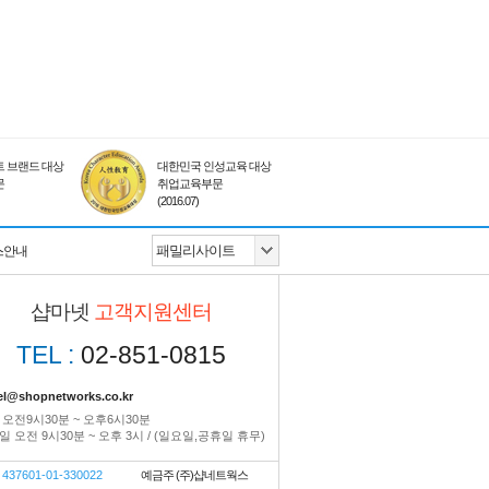
 브랜드 대상
대한민국 인성교육 대상
문
취업교육부문
(2016.07)
스안내
샵마넷
고객지원센터
TEL :
02-851-0815
el@shopnetworks.co.kr
 오전9시30분 ~ 오후6시30분
 오전 9시30분 ~ 오후 3시 / (일요일,공휴일 휴무)
437601-01-330022
예금주 (주)샵네트웍스