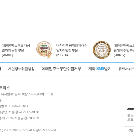
대한민국 브랜드 대상
대한민국 파워리더 대상
대한민국 베스트
일자리 공헌 부문
일자리발전 부문
판매직 취업부
(2020.06)
(2017.06)
(2016.12)
이메일주소무단수집거부
계좌
SMS
받기
관
개인정보취급방침
유료서비
네트웍스
디지털로9길 65 백상스타타워1차 5 0 8호
용
호 114-87-01861
ang
업 서울청 제 2012-30 호
평일
제 2020-서울금천-2036 호
토요일
2002-2026
Corp. All Right Reserved.
국민