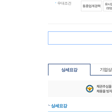
우대조건
유사
동종업계경력
(영업
기업상
상세요강
상세요강