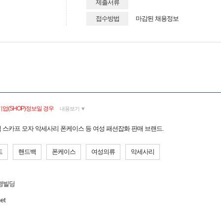
제출서류
접수방법
마감된 채용정보
업(SHOP)정보일 경우
내용보기 ▼
스카프 모자 악세사리 폰케이스 등 여성 패션잡화 판매 브랜드.
드
핸드백
폰케이스
여성의류
악세사리
효령빌딩
et