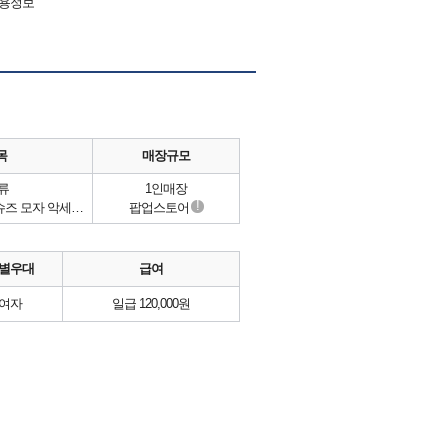
채용정보
목
매장규모
류
1인매장
!
크리스탈 핸드메이드 핸드백 슈즈 모자 악세서리
팝업스토어
별우대
급여
여자
일급 120,000원