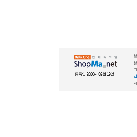
본
본
의
등록일 2026년 02월 19일
샵
지