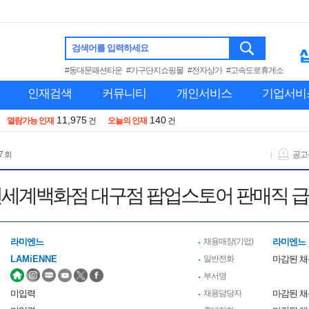
검색어를 입력하세요
#동대문패션타운
#가구단지쇼핑몰
#전자상가
#고속도로휴게소
인재검색
커뮤니티
개인서비스
기업서비
11,975
140
열람가능 인재
건
오늘의 인재
건
7 회
공고
세계백화점 대구점 팝업스토어 판매직 
라미엔느
채용매장(기업)
라미엔느
LAMiENNE
일반전화
마감된 
부서명
미입력
채용담당자
마감된 