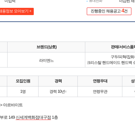
미입력
휴대전화
마감된 
4
채용정보 모아보기 +
진행중인 채용공고
건
브랜드(상호)
판매/서비스품
구두/피혁/잡화
라미엔느
모집인원
경력
연령우대
성
1명
경력 10년↑
연령무관
> 아르바이트
부로 149
신세계백화점대구점
1층