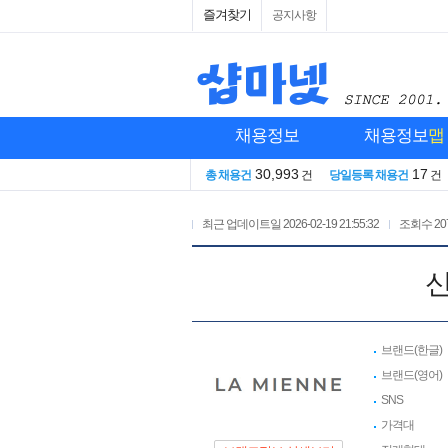
즐겨찾기
공지사항
채용정보
채용정보
맵
30,993
17
총 채용건
건
당일등록 채용건
건
최근 업데이트일
2026-02-19 21:55:32
조회수
20
신
브랜드(한글)
브랜드(영어)
SNS
가격대