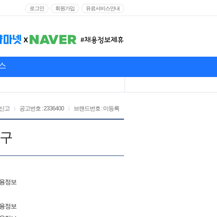
로그인
회원가입
유료서비스안내
스
신고
공고번호 : 2336400
브랜드번호 : 미등록
급구
채용정보
채용정보