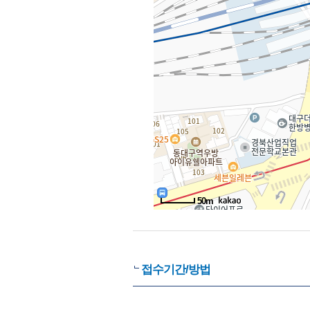
50m
접수기간/방법