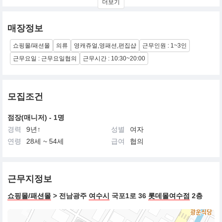
더보기
매장정보
쇼핑몰/패션몰
의류
영캐쥬얼,영패션,편집샵
근무인원 : 1~3인
근무요일 : 근무요일협의
근무시간 : 10:30~20:00
모집조건
점장(매니저) - 1명
경력
9년↑
성별
여자
연령
28세 ~ 54세
급여
협의
근무지정보
쇼핑몰/패션몰
> 전남광주
여수시
국포1로 36
롯데몰여수점
2층