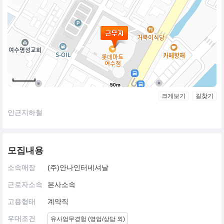
50m
크게보기
길찾기
인근지하철
모집내용
소속매장
(주)안나인터네셔날
근로자소속
본사소속
고용형태
계약직
우대조건
유사업무경험 (영업/상담 외)