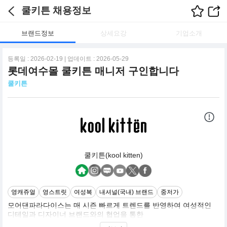
쿨키튼 채용정보
브랜드정보
상세요강
기업소개
등록일 : 2026-02-19 | 업데이트 : 2026-05-29
롯데여수몰 쿨키튼 매니저 구인합니다
쿨키튼
쿨키튼(kool kitten)
영캐쥬얼
영스트릿
여성복
내셔널(국내) 브랜드
중저가
모어댄파라다이스는 매 시즌 빠르게 트렌드를 반영하여 여성적인
디테일과 디자이너 브랜드와의 협업을 통한
우리만의 새로운 룩을 만들어내는 컨템포러리 브랜드입니다.