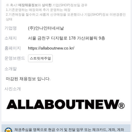
※ 혹시!
매장채용정보
와
상이한
기업(SHOP)정보일 경우
1.기존운영하는 매장외에 추가 운영하는 매장
2.기존매장을 철수하고 새롭게 신규매장을 오픈했으나 기업(SHOP)정보 미변경중인
상태
기업명
(주)안나인터네셔날
소재지
서울 금천구 디지털로 178 가산퍼블릭 9층
홈페이지
https://allaboutnew.co.kr/
운영브랜드
스트릿캐주얼
소개말
마감된 채용정보 입니다.
사진소개
채권추심을 명목으로 현금 수거 및 전달 업무 또는 체크카드, 계좌, 계좌