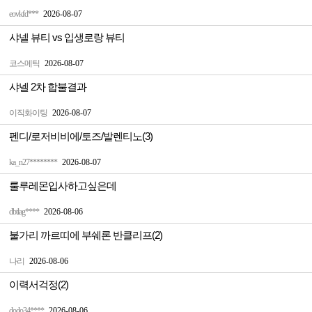
eovkfd***
2026-08-07
샤넬 뷰티 vs 입생로랑 뷰티
코스메틱
2026-08-07
샤넬 2차 합불결과
이직화이팅
2026-08-07
펜디/로저비비에/토즈/발렌티노(3)
ka_n27********
2026-08-07
룰루레몬입사하고싶은데
dbtlag****
2026-08-06
불가리 까르띠에 부쉐론 반클리프(2)
나리
2026-08-06
이력서걱정(2)
dodo34****
2026-08-06