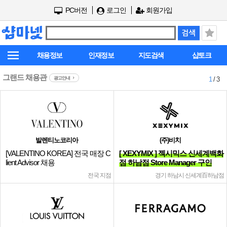
PC버전
로그인
회원가입
채용정보
인재정보
지도검색
샵토크
그랜드 채용관
광고안내
1
/ 3
발렌티노코리아
(주)비치
[VALENTINO KOREA] 전국 매장 C
[ XEXYMIX ] 젝시믹스 신세계백화
lient Advisor 채용
점 하남점 Store Manager 구인
전국 지점
경기 하남시 신세계百하남점