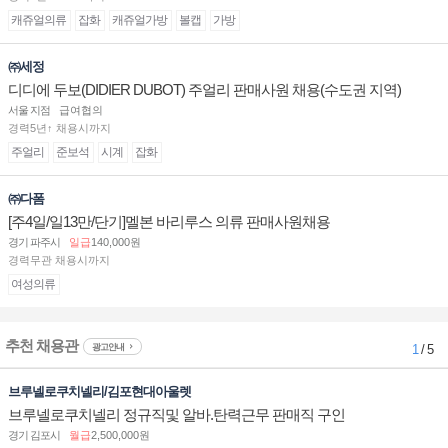
캐쥬얼의류
잡화
캐쥬얼가방
볼캡
가방
㈜세정
디디에 두보(DIDIER DUBOT) 주얼리 판매사원 채용(수도권 지역)
서울 지점
급여협의
경력5년↑ 채용시까지
주얼리
준보석
시계
잡화
㈜다폼
[주4일/일13만/단기]멜본 바리루스 의류 판매사원채용
경기 파주시
일급
140,000원
경력무관 채용시까지
여성의류
추천 채용관
광고안내
1
/ 5
브루넬로쿠치넬리/김포현대아울렛
브루넬로쿠치넬리 정규직및 알바.탄력근무 판매직 구인
경기 김포시
월급
2,500,000원