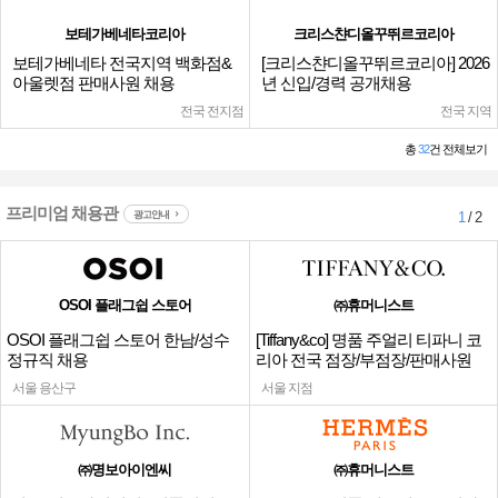
보테가베네타코리아
크리스챤디올꾸뛰르코리아
보테가베네타 전국지역 백화점&
[크리스챤디올꾸뛰르코리아] 2026
아울렛점 판매사원 채용
년 신입/경력 공개채용
전국 전지점
전국 지역
총
32
건 전체보기
프리미엄 채용관
광고안내
1
/ 2
OSOI 플래그쉽 스토어
㈜휴머니스트
OSOI 플래그쉽 스토어 한남/성수
[Tiffany&co] 명품 주얼리 티파니 코
정규직 채용
리아 전국 점장/부점장/판매사원
서울 용산구
서울 지점
㈜명보아이엔씨
㈜휴머니스트