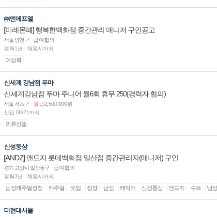
㈜엔에프엘
[마레몬떼] 행복한백화점 중간관리 매니저 구인공고
서울 양천구
급여협의
경력1년↑ 채용시까지
여성복
신세계 강남점 푸마
신세계강남점 푸마 주니어 월6회 휴무 250(경력자 협의)
서울 서초구
월급
2,500,000원
신입 08/21까지
의류신발
신성통상
[ANDZ] 앤드지 롯데백화점 일산점 중간관리자(매니저) 구인
경기 고양시 일산동구
급여협의
경력3년↑ 채용시까지
남성캐주얼정장
캐주얼
셋업
정장
남성
캐릭터
신성통상
앤드지
수트
남
더현대서울