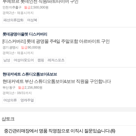
루에브르 롯데인천 직원/파트타이머 구인
인천 미추홀구
월급
2,500,000원
경력2년↑ 채용시까지
패션의류잡화
여성복
롯데광명아울렛 디스커버리
[디스커버리] 롯데 광명몰 주4일 주말포함 아르바이트 구인
경기 광명시
일급
90,000원
경력1년↑ 채용시까지
남성
여성아웃도어
캠핑
레져스포츠
현대커넥트 스튜디오톰보이&보브
현대커넥트 부산 스튜디오톰보이&보브 직원을 구인합니다
부산 동구
월급
2,156,880원
경력1년↑ 08/31까지
여성의류
영캐주얼
샵토크
중간관리매장에서 명품 직영점으로 이직시 질문있습니다.(6)