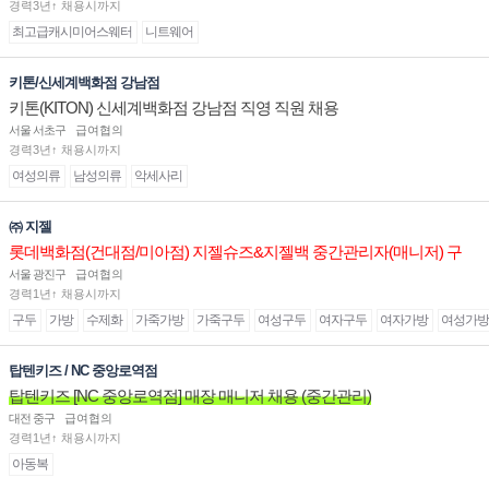
경력3년↑ 채용시까지
최고급캐시미어스웨터
니트웨어
키톤/신세계백화점 강남점
키톤(KITON) 신세계백화점 강남점 직영 직원 채용
서울 서초구
급여협의
경력3년↑ 채용시까지
여성의류
남성의류
악세사리
㈜ 지젤
롯데백화점(건대점/미아점) 지젤슈즈&지젤백 중간관리자(매니저) 구
인합니다
서울 광진구
급여협의
경력1년↑ 채용시까지
구두
가방
수제화
가죽가방
가죽구두
여성구두
여자구두
여자가방
여성가방
탑텐키즈 / NC 중앙로역점
탑텐키즈 [NC 중앙로역점] 매장 매니저 채용 (중간관리)
대전 중구
급여협의
경력1년↑ 채용시까지
아동복