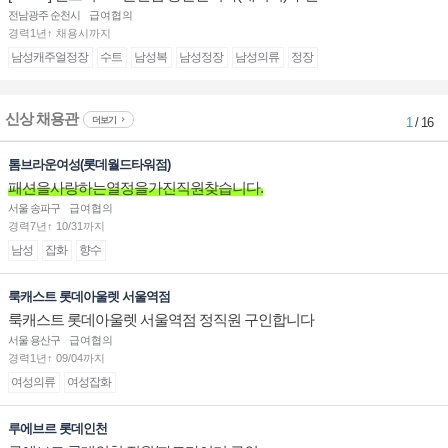
전남광주 순천시
급여협의
경력1년↑ 채용시까지
남성캐주얼정장
수트
남성복
남성정장
남성의류
정장
신상 채용관
더보기
1
/ 16
톰브라운여성(롯데월드타워점)
패션을사랑하는열정을가진직원찾습니다.
서울 송파구
급여협의
경력7년↑ 10/31까지
남성
잡화
향수
룩캐스트 롯데아울렛 서울역점
룩캐스트 롯데아울렛 서울역점 정직원 구인합니다
서울 용산구
급여협의
경력1년↑ 09/04까지
여성의류
여성잡화
루에브르 롯데인천