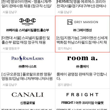
[전국] 명보아이엔씨 - 명품시계/주
[HERMES] 명품 에르메스 코리아
얼리 판매사원 채용 (정규직-신입/
전국(서울/경기/대구/부산) 판매사
경력)
원
서울 강남구
서울 강남구
㈜헤라음 스피넬리킬콜린,홀슨부
㈜ 그레이맨션
[더현대 서울] 스피넬리킬콜린 및
[신입지원가능] 그레이맨션 신세계
홀슨부 팝업 매장 정규직 채용
백화점 하남스타필드점 매니저 채
용
서울 영등포구
경기 하남시
㈜휴머니스트
㈜ 룸에이
[ 신규오픈점 ] 폴로랄프로렌 명동/
룸에이 광명점 판매직원 구인합니
영등포/강남 매니저/부매니저/사원
다.
서울 강남구
경기 광명시
신원글로벌
FR8IGHT / 여주 프리미엄 아울렛