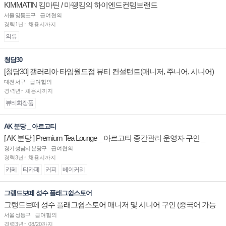
KIMMATIN 킴마틴 / 마뗑킴의 하이엔드컨템브랜드
서울 영등포구
급여협의
경력1년↑ 채용시까지
의류
청담30
[청담30] 갤러리아 타임월드점 뷰티 컨설턴트(매니저, 주니어, 시니어)
채용
대전 서구
급여협의
경력년↑ 채용시까지
뷰티화장품
AK 분당 _ 아르고티
[ AK 분당 ] Premium Tea Lounge _ 아르고티 중간관리 운영자 구인 _
경기 성남시 분당구
급여협의
경력3년↑ 채용시까지
카페
티카페
커피
베이커리
그랭드보떼 성수 플래그쉽스토어
그랭드보떼 성수 플래그쉽스토어 매니저 및 시니어 구인 (중국어 가능
자)
서울 성동구
급여협의
경력3년↑ 08/20까지