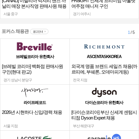
[CANALI] 이탈리아 럭셔리 맨즈 까
FR8IGHT 신세계 프리미엄 아울렛
날리 매장 본사직영 판매사원 채용
여주점 매니저 구인
서울 중구
경기 여주시
포커스 채용관
광고안내
1
/ 5
브레빌코리아 유한회사
ASCENTASKKOREA
[브레빌 코리아] 백화점 판매사원
외국계 명품 브랜드 세일즈 채용(까
구인(현대 판교)
르띠에, 부쉐론, 오데마피게등)
경기 성남시 분당구
전국 지점
라이프레코드
다이슨코리아 유한회사
2026년 시현하다 신입/경력 채용
[다이슨코리아] 부산 신세계 센텀시
티점 Dyson Expert 채용
서울 지점
부산 해운대구