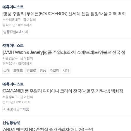
㈜휴머니스트
[명품 주얼리] 부쉐론(BOUCHERON) 신세계 센텀 점장/서울 지역 백화
점 판매사원 채용
부산 해운대구
급여협의
경력10년↑ 09/06까지
명품쥬얼리&시계
㈜휴머니스트
[LVMH Watch & Jewelry]명품 주얼리&와치 쇼메/프레드/위블로 전국 점
장/부점장/판매사원 채용
서울 강남구
급여협의
경력10년↑ 09/06까지
쇼메
프레드
위블로
명품
주얼리
시계
㈜휴머니스트
[DAMIANI]명품 주얼리 다미아니 코리아 전국(서울/경기/부산) 백화점
부점장/판매사원 채용
서울 송파구
급여협의
경력8년↑ 09/06까지
시계및귀금속제품
신성통상㈜
[ANDZ] 앤드지 NC 순천점 중간관리자(매니저) 구인