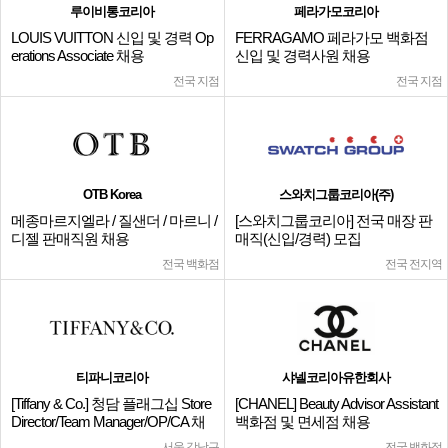
루이비통코리아
페라가모코리아
LOUIS VUITTON 신입 및 경력 Op
FERRAGAMO 페라가모 백화점
erations Associate 채용
신입 및 경력사원 채용
전국 지점
전국 지점
OTB Korea
스와치그룹코리아(주)
메종마르지엘라 / 질샌더 / 마르니 /
[스와치그룹코리아] 전국 매장 판
디젤 판매직원 채용
매직(신입/경력) 모집
전국 백화점
전국 전지역
티파니코리아
샤넬코리아유한회사
[Tiffany & Co.] 청담 플래그십 Store
[CHANEL] Beauty Advisor Assistant
Director/Team Manager/OP/CA 채
백화점 및 면세점 채용
용
서울 강남구
전국 백화점