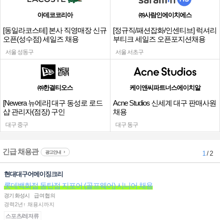
아데코코리아
㈜사람인에이치에스
[동일라코스테] 본사 직영매장 신규
[정규직/패션잡화/인센티브] 럭셔리
오픈(성수점) 세일즈 채용
부티크 세일즈 오픈포지션채용
서울 성동구
서울 서초구
㈜한결티오스
케이앤씨파트너스에이치알
[Newera 뉴에라] 대구 동성로 로드
Acne Studios 신세계 대구 판매사원
샵 관리자(점장) 구인
채용
대구 중구
대구 동구
긴급 채용관
광고안내
1
/ 2
현대대구어메이징크리
롯데백화점 동탄점 지포어 (골프웨어) 시니어 채용
경기 화성시
급여협의
경력2년↑ 채용시까지
스포츠/레져류