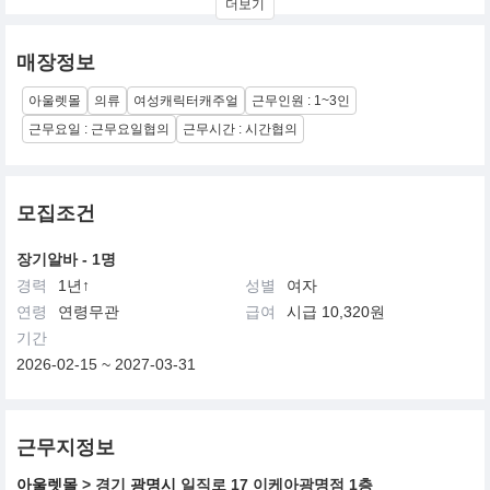
더보기
매장정보
아울렛몰
의류
여성캐릭터캐주얼
근무인원 : 1~3인
근무요일 : 근무요일협의
근무시간 : 시간협의
모집조건
장기알바 - 1명
경력
1년↑
성별
여자
연령
연령무관
급여
시급 10,320원
기간
2026-02-15 ~ 2027-03-31
근무지정보
아울렛몰
> 경기
광명시
일직로 17 이케아광명점 1층