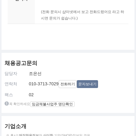
(전화 문의시 샵마넷에서 보고 전화드렸어요 라고 하
시면 문의가 쉽습니다.)
채용공고문의
담당자
조은선
연락처
010-3713-7029
전화하기
문자보내기
팩스
02
꼭 확인하세요
임금체불사업주 명단확인
기업소개
※ 혹시!
매장채용정보
와
상이한
기업(SHOP)정보일 경우