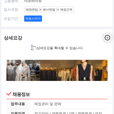
고용형태
아르바이트
입사과정
>
>
매장면접
본사면접
매장근무
모집기간
채용시까지
상세요강
상세요강을 확대할 수 있습니다.
채용정보
업무내용
매장관리 및 판매
지원자격
장기알바 / 경력무관 / 1명 / 연령무관 / 여자