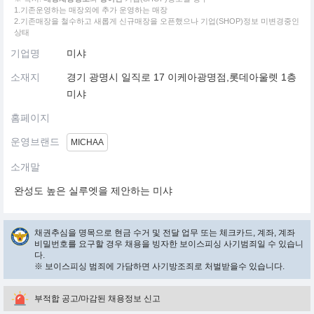
1.기존운영하는 매장외에 추가 운영하는 매장
2.기존매장을 철수하고 새롭게 신규매장을 오픈했으나 기업(SHOP)정보 미변경중인
상태
기업명
미샤
소재지
경기 광명시 일직로 17 이케아광명점,롯데아울렛 1층
미샤
홈페이지
운영브랜드
MICHAA
소개말
완성도 높은 실루엣을 제안하는 미샤
채권추심을 명목으로 현금 수거 및 전달 업무 또는 체크카드, 계좌, 계좌
비밀번호를 요구할 경우 채용을 빙자한 보이스피싱 사기범죄일 수 있습니
다.
※ 보이스피싱 범죄에 가담하면 사기방조죄로 처벌받을수 있습니다.
부적합 공고/마감된 채용정보 신고