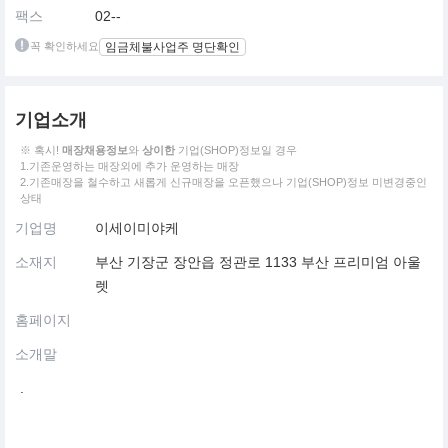
팩스
02--
꼭 확인하세요
임금체불사업주 명단확인
기업소개
※ 혹시!
매장채용정보
와
상이한
기업(SHOP)정보일 경우
1.기존운영하는 매장외에 추가 운영하는 매장
2.기존매장을 철수하고 새롭게 신규매장을 오픈했으나 기업(SHOP)정보 미변경중인
상태
기업명
이세이미야케
소재지
부산 기장군 장안읍 정관로 1133 부산 프리미엄 아울
렛
홈페이지
소개말
.