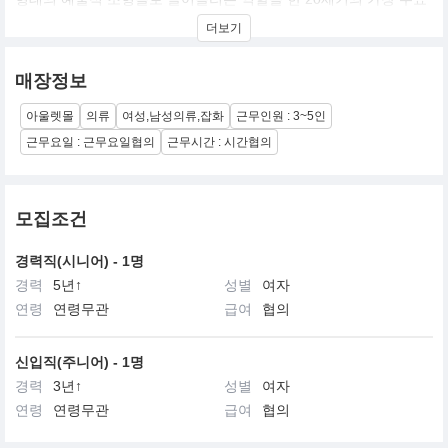
한 디자이너 브랜드. 또한 '주름'을 이용한 다양한 창작을 통해 브랜
더보기
드 오리지널리티를 확립하고 인체를 의복의 속박으로부터 해방시켰
다는 평가를 받고 있음.
매장정보
일본 패션을 세계에 알리는데 주도적인 역할을 한 것으로 평가받는
이세이미야케는 서브 브랜드인 플리츠플리즈와 함께 진정한 디자이
아울렛몰
의류
여성,남성의류,잡화
근무인원 : 3~5인
너 브랜드의 예술성을 보여 주고 있으며, 꼭 소장하고 싶은 명품 브
랜드로 확고히 자리잡고 있습니다
근무요일 : 근무요일협의
근무시간 : 시간협의
모집조건
경력직(시니어) - 1명
경력
5년↑
성별
여자
연령
연령무관
급여
협의
신입직(주니어) - 1명
경력
3년↑
성별
여자
연령
연령무관
급여
협의