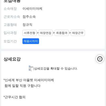
모집내용
소속매장
이세이미야케
근로자소속
점주소속
고용형태
정규직
입사과정
>
>
>
서류전형
매장면접
최종합격
매장근무
모집기간
채용시까지
상세요강
상세요강을 확대할 수 있습니다.
*신세계 부산 아울렛 이세이미야케
함께 일할 직원 구합니다
*근무시간 협의