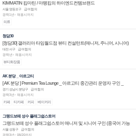
KIMMATIN 킴마틴 / 마뗑킴의 하이엔드컨템브랜드
서울 영등포구
급여협의
경력1년↑ 채용시까지
의류
청담30
[청담30] 갤러리아 타임월드점 뷰티 컨설턴트(매니저, 주니어, 시니어)
채용
대전 서구
급여협의
경력년↑ 채용시까지
뷰티화장품
AK 분당 _ 아르고티
[ AK 분당 ] Premium Tea Lounge _ 아르고티 중간관리 운영자 구인 _
경기 성남시 분당구
급여협의
경력3년↑ 채용시까지
카페
티카페
커피
베이커리
그랭드보떼 성수 플래그쉽스토어
그랭드보떼 성수 플래그쉽스토어 매니저 및 시니어 구인 (중국어 가능
자)
서울 성동구
급여협의
경력3년↑ 08/20까지