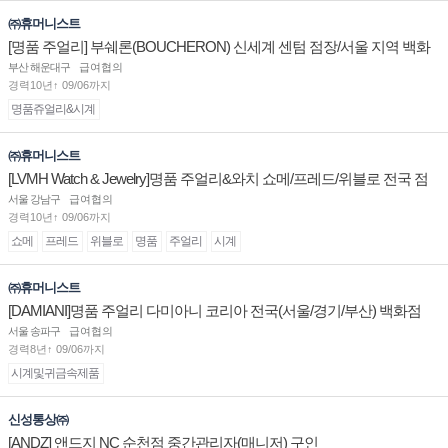
㈜휴머니스트
[명품 주얼리] 부쉐론(BOUCHERON) 신세계 센텀 점장/서울 지역 백화
점 판매사원 채용
부산 해운대구
급여협의
경력10년↑ 09/06까지
명품쥬얼리&시계
㈜휴머니스트
[LVMH Watch & Jewelry]명품 주얼리&와치 쇼메/프레드/위블로 전국 점
장/부점장/판매사원 채용
서울 강남구
급여협의
경력10년↑ 09/06까지
쇼메
프레드
위블로
명품
주얼리
시계
㈜휴머니스트
[DAMIANI]명품 주얼리 다미아니 코리아 전국(서울/경기/부산) 백화점
부점장/판매사원 채용
서울 송파구
급여협의
경력8년↑ 09/06까지
시계및귀금속제품
신성통상㈜
[ANDZ] 앤드지 NC 순천점 중간관리자(매니저) 구인