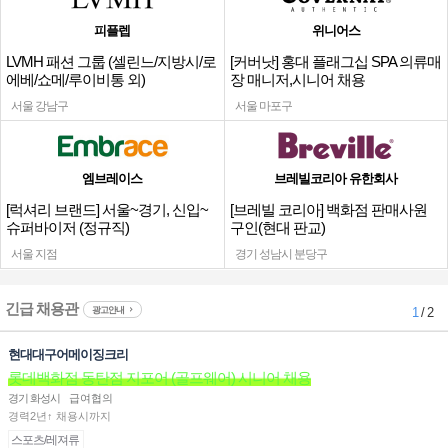
피플렙
위니어스
LVMH 패션 그룹 (셀린느/지방시/로
[커버낫] 홍대 플래그십 SPA 의류매
에베/쇼메/루이비통 외)
장 매니저,시니어 채용
서울 강남구
서울 마포구
엠브레이스
브레빌코리아 유한회사
[럭셔리 브랜드] 서울~경기, 신입~
[브레빌 코리아] 백화점 판매사원
슈퍼바이저 (정규직)
구인(현대 판교)
서울 지점
경기 성남시 분당구
긴급 채용관
광고안내
1
/ 2
현대대구어메이징크리
롯데백화점 동탄점 지포어 (골프웨어) 시니어 채용
경기 화성시
급여협의
경력2년↑ 채용시까지
스포츠/레져류