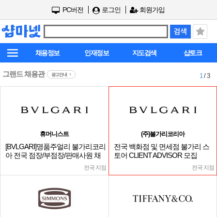
PC버전
로그인
회원가입
채용정보
인재정보
지도검색
샵토크
그랜드 채용관
광고안내
1
/ 3
휴머니스트
(주)불가리코리아
[BVLGARI]명품주얼리 불가리코리
전국 백화점 및 면세점 불가리 스
아 전국 점장/부점장/판매사원 채
토어 CLIENT ADVISOR 모집
용
전국 지점
전국 지점