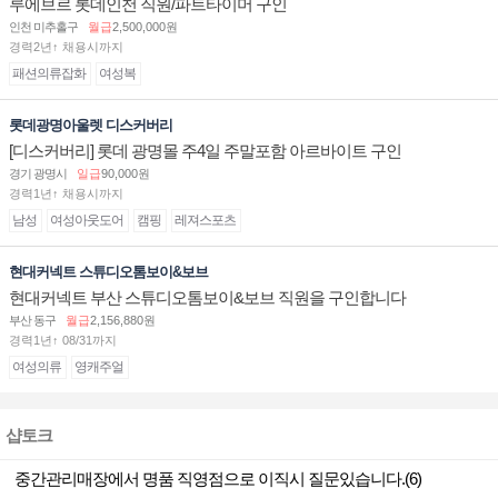
루에브르 롯데인천 직원/파트타이머 구인
인천 미추홀구
월급
2,500,000원
경력2년↑ 채용시까지
패션의류잡화
여성복
롯데광명아울렛 디스커버리
[디스커버리] 롯데 광명몰 주4일 주말포함 아르바이트 구인
경기 광명시
일급
90,000원
경력1년↑ 채용시까지
남성
여성아웃도어
캠핑
레져스포츠
현대커넥트 스튜디오톰보이&보브
현대커넥트 부산 스튜디오톰보이&보브 직원을 구인합니다
부산 동구
월급
2,156,880원
경력1년↑ 08/31까지
여성의류
영캐주얼
샵토크
중간관리매장에서 명품 직영점으로 이직시 질문있습니다.(6)