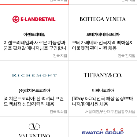
이랜드리테일
보테가베네타코리아
이랜드리테일과 새로운 가능성과
보테가베네타 전국지역 백화점&
꿈을 펼쳐갈 매니저님을 구인합니
아울렛점 판매사원 채용
다.
전국 지점
전국 전지점
(주)리치몬트코리아
티파니코리아
[리치몬트코리아] 전 럭셔리 브랜
[Tiffany & Co.] 전국 매장 점장/부매
드 백화점 신입/경력직 채용
니저/판매사원 채용
전국 백화점
서울,대전,부산,대구,전남광주,하남