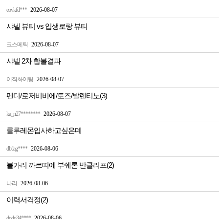
eovkfd***
2026-08-07
샤넬 뷰티 vs 입생로랑 뷰티
코스메틱
2026-08-07
샤넬 2차 합불결과
이직화이팅
2026-08-07
펜디/로저비비에/토즈/발렌티노(3)
ka_n27********
2026-08-07
룰루레몬입사하고싶은데
dbtlag****
2026-08-06
불가리 까르띠에 부쉐론 반클리프(2)
나리
2026-08-06
이력서걱정(2)
dodo34****
2026-08-06