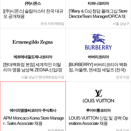
(주)시몬스
티파니코리아
[(주)시몬스] 슬립마스터 전국 대규
[Tiffany & Co.] 청담 플래그십 Store
모 공개채용
Director/Team Manager/OP/CA 채
용
전국 지역 백화점
서울 강남구
에르메네질도제냐코리아
버버리코리아
[현대백화점 본점] 세계적인 이탈
[BURBERRY] 버버리코리아 백화
리아 명품 남성복 ZEGNA 신입/경
점, 아울렛, 면세점 세일즈 (전국)
력
서울 강남구 현대백화점압구정
전국 지점
에이피엠엠씨코리아 주식회사
루이비통코리아
APM Moncaco Korea Store Manage
LOUIS VUITTON 신입 및 경력 Op
r . Sales Associate 채용
erations Associate 채용
전국 백화점
전국 지점