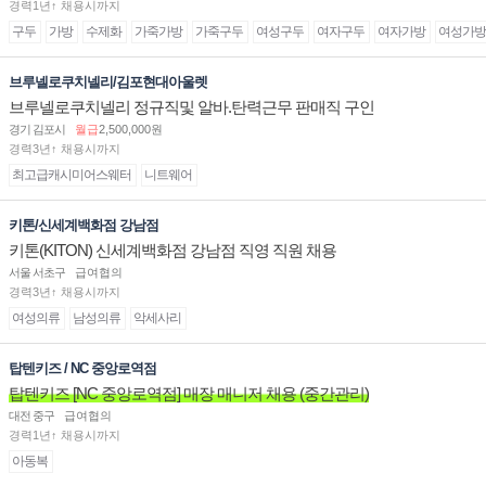
경력1년↑ 채용시까지
구두
가방
수제화
가죽가방
가죽구두
여성구두
여자구두
여자가방
여성가방
브루넬로쿠치넬리/김포현대아울렛
브루넬로쿠치넬리 정규직및 알바.탄력근무 판매직 구인
경기 김포시
월급
2,500,000원
경력3년↑ 채용시까지
최고급캐시미어스웨터
니트웨어
키톤/신세계백화점 강남점
키톤(KITON) 신세계백화점 강남점 직영 직원 채용
서울 서초구
급여협의
경력3년↑ 채용시까지
여성의류
남성의류
악세사리
탑텐키즈 / NC 중앙로역점
탑텐키즈 [NC 중앙로역점] 매장 매니저 채용 (중간관리)
대전 중구
급여협의
경력1년↑ 채용시까지
아동복