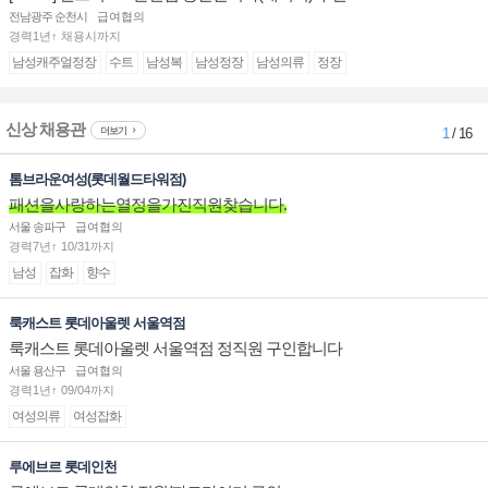
전남광주 순천시
급여협의
경력1년↑ 채용시까지
남성캐주얼정장
수트
남성복
남성정장
남성의류
정장
신상 채용관
더보기
1
/ 16
톰브라운여성(롯데월드타워점)
패션을사랑하는열정을가진직원찾습니다.
서울 송파구
급여협의
경력7년↑ 10/31까지
남성
잡화
향수
룩캐스트 롯데아울렛 서울역점
룩캐스트 롯데아울렛 서울역점 정직원 구인합니다
서울 용산구
급여협의
경력1년↑ 09/04까지
여성의류
여성잡화
루에브르 롯데인천