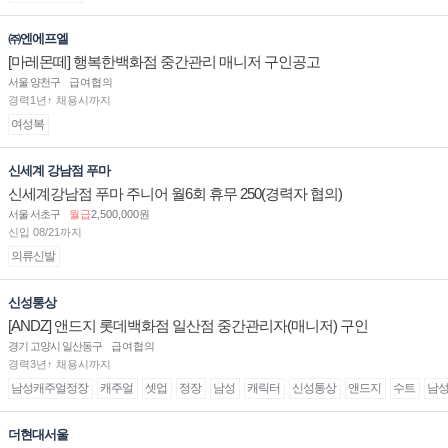
㈜엔에프엘
[마레몬떼] 행복한백화점 중간관리 매니저 구인공고
서울 양천구
급여협의
경력1년↑ 채용시까지
여성복
신세계 강남점 푸마
신세계강남점 푸마 주니어 월6회 휴무 250(경력자 협의)
서울 서초구
월급
2,500,000원
신입 08/21까지
의류신발
신성통상
[ANDZ] 앤드지 롯데백화점 일산점 중간관리자(매니저) 구인
경기 고양시 일산동구
급여협의
경력3년↑ 채용시까지
남성캐주얼정장
캐주얼
셋업
정장
남성
캐릭터
신성통상
앤드지
수트
남
더현대서울