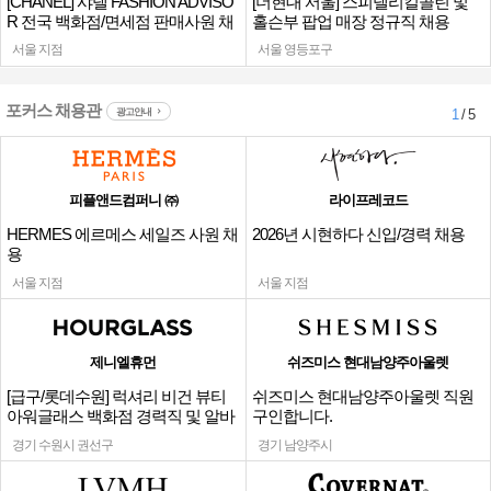
[CHANEL] 샤넬 FASHION ADVISO
[더현대 서울] 스피넬리킬콜린 및
R 전국 백화점/면세점 판매사원 채
홀슨부 팝업 매장 정규직 채용
용
서울 지점
서울 영등포구
포커스 채용관
광고안내
1
/ 5
피플앤드컴퍼니 ㈜
라이프레코드
HERMES 에르메스 세일즈 사원 채
2026년 시현하다 신입/경력 채용
용
서울 지점
서울 지점
제니엘휴먼
쉬즈미스 현대남양주아울렛
[급구/롯데수원] 럭셔리 비건 뷰티
쉬즈미스 현대남양주아울렛 직원
아워글래스 백화점 경력직 및 알바
구인합니다.
채용
경기 수원시 권선구
경기 남양주시