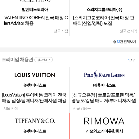
발렌티노코리아
스와치그룹코리아(주)
[VALENTINO KOREA] 전국 매장 C
[스와치그룹코리아] 전국 매장 판
lient Advisor 채용
매직(신입/경력) 모집
전국 지점
전국 전지역
총
32
건 전체보기
프리미엄 채용관
광고안내
1
/ 2
㈜휴머니스트
㈜휴머니스트
[LouisVuitton] 루이비통 코리아 전국
[ 신규오픈점 ] 폴로랄프로렌 명동/
매장 점장/팀매니저/판매사원 채용
영등포/강남 매니저/부매니저/사원
서울 지점
서울 강남구
㈜휴머니스트
리모와코리아유한회사