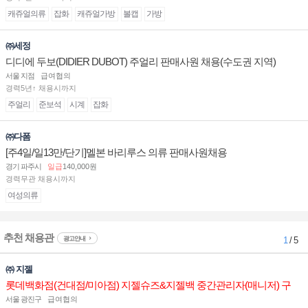
캐쥬얼의류
잡화
캐쥬얼가방
볼캡
가방
㈜세정
디디에 두보(DIDIER DUBOT) 주얼리 판매사원 채용(수도권 지역)
서울 지점
급여협의
경력5년↑ 채용시까지
주얼리
준보석
시계
잡화
㈜다폼
[주4일/일13만/단기]멜본 바리루스 의류 판매사원채용
경기 파주시
일급
140,000원
경력무관 채용시까지
여성의류
추천 채용관
광고안내
1
/ 5
㈜ 지젤
롯데백화점(건대점/미아점) 지젤슈즈&지젤백 중간관리자(매니저) 구
인합니다
서울 광진구
급여협의