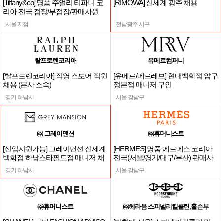
[Tiffany&co] 명품 주얼리 티파니 코
[RIMOWA] 신세계 광주 채용
리아 전국 점장/부점장/판매사원
서울 지점
전남광주 서구
랄프로렌코리아
유메르컴퍼니
[랄프로렌코리아] 직영 스토어 직원
[유메르/메르레브] 현대백화점 압구
채용 (본사 소속)
정본점 매니저 구인
경기 하남시
서울 강남구
㈜ 그레이맨션
㈜휴머니스트
[신입지원가능] 그레이맨션 신세계
[HERMES] 명품 에르메스 코리아
백화점 하남스타필드점 매니저 채
전국(서울/경기/대구/부산) 판매사
용
원
경기 하남시
서울 강남구
㈜휴머니스트
㈜헤라음 스피넬리킬콜린,홀슨부