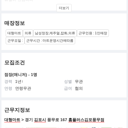
더보기
매장정보
대형마트
의류
남성정장,캐주얼,잡화,의류
근무인원 : 1인매장
근무요일 :
근무시간 : 마트운영시간에따름
모집조건
점장(매니저) - 1명
경력
1년↑
성별
무관
연령
연령무관
급여
협의
근무지정보
대형마트
> 경기
김포시
풍무로 167
홈플러스김포풍무점