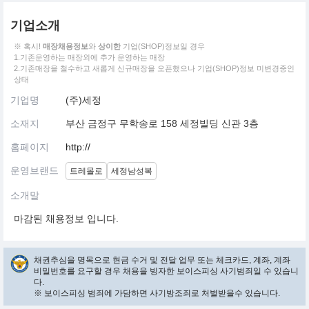
기업소개
※ 혹시!
매장채용정보
와
상이한
기업(SHOP)정보일 경우
1.기존운영하는 매장외에 추가 운영하는 매장
2.기존매장을 철수하고 새롭게 신규매장을 오픈했으나 기업(SHOP)정보 미변경중인
상태
기업명
(주)세정
소재지
부산 금정구 무학송로 158 세정빌딩 신관 3층
홈페이지
http://
운영브랜드
트레몰로
세정남성복
소개말
마감된 채용정보 입니다.
채권추심을 명목으로 현금 수거 및 전달 업무 또는 체크카드, 계좌, 계좌
비밀번호를 요구할 경우 채용을 빙자한 보이스피싱 사기범죄일 수 있습니
다.
※ 보이스피싱 범죄에 가담하면 사기방조죄로 처벌받을수 있습니다.