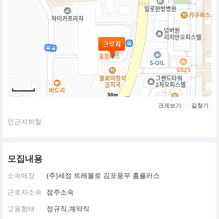
50m
크게보기
길찾기
인근지하철
모집내용
소속매장
(주)세정 트레몰로 김포풍무 홈플러스
근로자소속
점주소속
고용형태
정규직,계약직