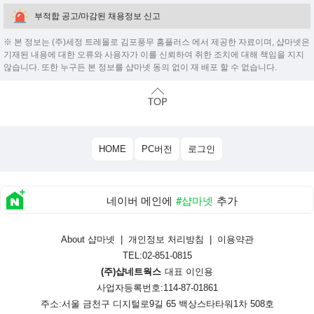
부적합 공고/마감된 채용정보 신고
※ 본 정보는 (주)세정 트레몰로 김포풍무 홈플러스 에서 제공한 자료이며, 샵마넷은
기재된 내용에 대한 오류와 사용자가 이를 신뢰하여 취한 조치에 대해 책임을 지지
않습니다. 또한 누구든 본 정보를 샵마넷 동의 없이 재 배포 할 수 없습니다.
HOME
PC버전
로그인
네이버 메인에
#샵마넷
추가
About 샵마넷
|
개인정보 처리방침
|
이용약관
TEL:02-851-0815
(주)샵네트웍스
대표 이인용
사업자등록번호:114-87-01861
주소:서울 금천구 디지털로9길 65 백상스타타워1차 508호