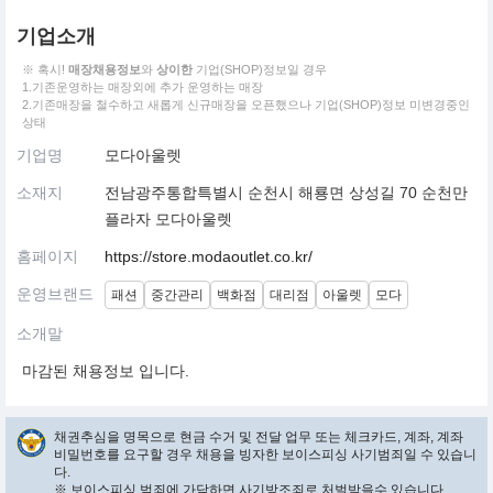
기업소개
※ 혹시!
매장채용정보
와
상이한
기업(SHOP)정보일 경우
1.기존운영하는 매장외에 추가 운영하는 매장
2.기존매장을 철수하고 새롭게 신규매장을 오픈했으나 기업(SHOP)정보 미변경중인
상태
기업명
모다아울렛
소재지
전남광주통합특별시 순천시 해룡면 상성길 70 순천만
플라자 모다아울렛
홈페이지
https://store.modaoutlet.co.kr/
운영브랜드
패션
중간관리
백화점
대리점
아울렛
모다
소개말
마감된 채용정보 입니다.
채권추심을 명목으로 현금 수거 및 전달 업무 또는 체크카드, 계좌, 계좌
비밀번호를 요구할 경우 채용을 빙자한 보이스피싱 사기범죄일 수 있습니
다.
※ 보이스피싱 범죄에 가담하면 사기방조죄로 처벌받을수 있습니다.