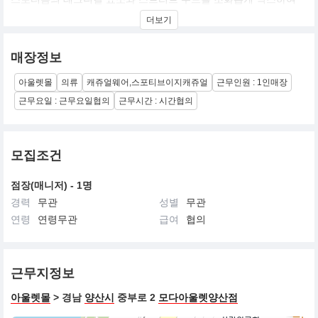
젊음 자유 컬쳐를 놀이처럼 즐기는 세대에게
더보기
실용성과 스타일리쉬함을 겸비한 룩을 제안, 자유롭고 경쾌한 이미
지의 에슬레져 룩을 추구
매장정보
아울렛몰
의류
캐쥬얼웨어,스포티브이지캐쥬얼
근무인원 : 1인매장
근무요일 : 근무요일협의
근무시간 : 시간협의
모집조건
점장(매니저) - 1명
경력
무관
성별
무관
연령
연령무관
급여
협의
근무지정보
아울렛몰
> 경남
양산시
중부로 2
모다아울렛양산점