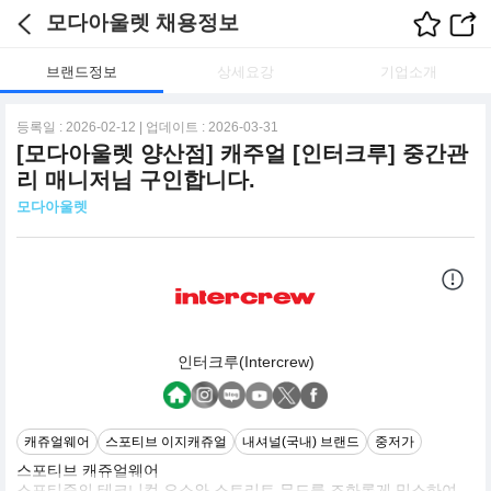
모다아울렛 채용정보
브랜드정보
상세요강
기업소개
등록일 : 2026-02-12 | 업데이트 : 2026-03-31
[모다아울렛 양산점] 캐주얼 [인터크루] 중간관
리 매니저님 구인합니다.
모다아울렛
인터크루(Intercrew)
캐쥬얼웨어
스포티브 이지캐쥬얼
내셔널(국내) 브랜드
중저가
스포티브 캐쥬얼웨어
스포티즘의 테크니컬 요소와 스트리트 무드를 조화롭게 믹스하여