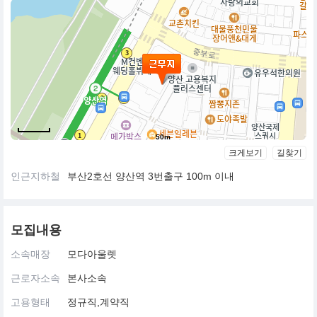
50m
크게보기
길찾기
인근지하철
부산2호선 양산역 3번출구 100m 이내
모집내용
소속매장
모다아울렛
근로자소속
본사소속
고용형태
정규직,계약직