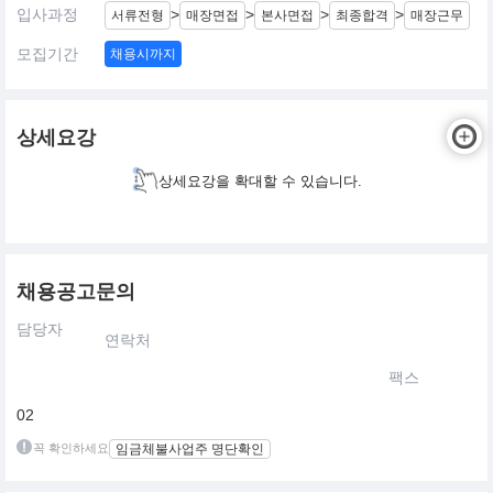
입사과정
>
>
>
>
서류전형
매장면접
본사면접
최종합격
매장근무
모집기간
채용시까지
상세요강
상세요강을 확대할 수 있습니다.
채용공고문의
담당자
연락처
팩스
02
꼭 확인하세요
임금체불사업주 명단확인