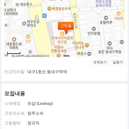
50m
크게보기
길찾기
인근지하철
대구1호선 동대구역역
모집내용
소속매장
르샵 (Leshop)
근로자소속
점주소속
고용형태
정규직