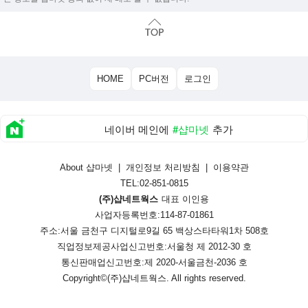
HOME
PC버전
로그인
네이버 메인에
#샵마넷
추가
About 샵마넷
|
개인정보 처리방침
|
이용약관
TEL:02-851-0815
(주)샵네트웍스
대표 이인용
사업자등록번호:114-87-01861
주소:서울 금천구 디지털로9길 65 백상스타타워1차 508호
직업정보제공사업신고번호:
서울청 제 2012-30 호
통신판매업신고번호:
제 2020-서울금천-2036 호
Copyright©
(주)샵네트웍스
. All rights reserved.