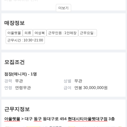
LESHOP은 다양하고 트랜드한 패션 상품을 만날 수 있는 특별한 쇼
더보기
핑공간을 뜻함.
기존의 ITEM 별 STYLE 수에 따른 상품계획에서 탈피, 완성도 있는
매장정보
시즌별 핵심 코디네이션 룩을 제안하는 여성 SPA 브랜드.
소비자의 흥미를 유발 시킬 수 있는 요소의 지속적인 전개
아울렛몰
의류
여성복
근무인원 : 1인매장
근무요일 :
근무시간 : 10:30~21:00
모집조건
점장(매니저) - 1명
경력
무관
성별
무관
연령
연령무관
급여
연봉 30,000,000원
근무지정보
아울렛몰
> 대구
동구
동대구로 454
현대시티아울렛대구점
3층