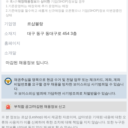
※ 혹시!
매장채용정보
와
상이한
기업(SHOP)정보일 경우
1.기존운영하는 매장외에 추가 운영하는 매장
2.기존매장을 철수하고 새롭게 신규매장을 오픈했으나 기업(SHOP)정보 미변경중인
상태
기업명
르샵블랑
소재지
대구 동구 동대구로 454 3층
홈페이지
소개말
마감된 채용정보 입니다.
채권추심을 명목으로 현금 수거 및 전달 업무 또는 체크카드, 계좌, 계좌
비밀번호를 요구할 경우 채용을 빙자한 보이스피싱 사기범죄일 수 있습니
다.
※ 보이스피싱 범죄에 가담하면 사기방조죄로 처벌받을수 있습니다.
부적합 공고/마감된 채용정보 신고
※ 본 정보는 르샵 (Leshop) 에서 제공한 자료이며, 샵마넷은 기재된 내용에 대한 오
류와 사용자가 이를 신뢰하여 취한 조치에 대해 책임을 지지 않습니다. 또한 누구든
본 정보를 샵마넷 동의 없이 재 배포 할 수 없습니다.