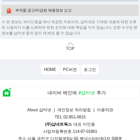
부적합 공고/마감된 채용정보 신고
※ 본 정보는 와이드앵글 에서 제공한 자료이며, 샵마넷은 기재된 내용에 대한 오류
와 사용자가 이를 신뢰하여 취한 조치에 대해 책임을 지지 않습니다. 또한 누구든 본
정보를 샵마넷 동의 없이 재 배포 할 수 없습니다.
HOME
PC버전
로그인
네이버 메인에
#샵마넷
추가
About 샵마넷
|
개인정보 처리방침
|
이용약관
TEL:02-851-0815
(주)샵네트웍스
대표 이인용
사업자등록번호:114-87-01861
주소:서울 금천구 디지털로9길 65 백상스타타워1차 508호