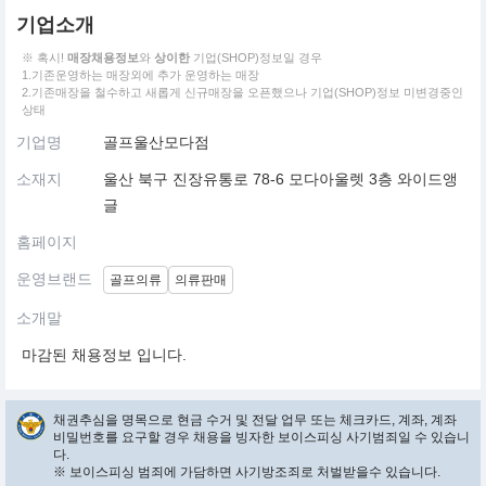
기업소개
※ 혹시!
매장채용정보
와
상이한
기업(SHOP)정보일 경우
1.기존운영하는 매장외에 추가 운영하는 매장
2.기존매장을 철수하고 새롭게 신규매장을 오픈했으나 기업(SHOP)정보 미변경중인
상태
기업명
골프울산모다점
소재지
울산 북구 진장유통로 78-6 모다아울렛 3층 와이드앵
글
홈페이지
운영브랜드
골프의류
의류판매
소개말
마감된 채용정보 입니다.
채권추심을 명목으로 현금 수거 및 전달 업무 또는 체크카드, 계좌, 계좌
비밀번호를 요구할 경우 채용을 빙자한 보이스피싱 사기범죄일 수 있습니
다.
※ 보이스피싱 범죄에 가담하면 사기방조죄로 처벌받을수 있습니다.