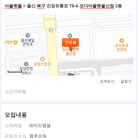
아울렛몰
> 울산
북구
진장유통로 78-6
모다아울렛울산점
3층
50m
크게보기
길찾기
인근지하철
모집내용
소속매장
와이드앵글
근로자소속
점주소속