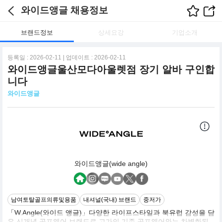
와이드앵글 채용정보
브랜드정보
상세요강
기업소개
등록일 : 2026-02-11 | 업데이트 : 2026-02-11
와이드앵글울산모다아울렛점 장기 알바 구인합
니다
와이드앵글
와이드앵글(wide angle)
남여토탈골프의류및용품
내셔널(국내) 브랜드
중저가
「W.Angle(와이드 앵글)」다양한 라이프스타일과 북유럽 감성을 담
은 신개념 골프웨어 브랜드로 고가의 기존 골프웨어와는 차별화된