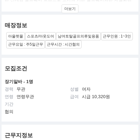
가격에 K2코리아의 우수한 기술력과 북유럽의 스타일리쉬한 감성
더보기
을 접목한 더 젊고도 스포티한 고 기능성 골프웨어
북유럽을 배경으로 와이드하게 펼쳐진 푸른하늘과 대지 그중심에
매장정보
역동적인 골프공을 현대적으로 표현하여 골프와 패션, 삶과 문화의
트렌드를 기존보다 더 다양하고 넓게 보려는 W.ANGLE 의 가치를
아울렛몰
스포츠/아웃도어
남여토탈골프의류및용품
근무인원 : 1~3인
표현.
근무요일 : 주5일근무
근무시간 : 시간협의
모집조건
장기알바 - 1명
경력
무관
성별
여자
연령
연령무관
급여
시급 10,320원
기간
협의
근무지정보