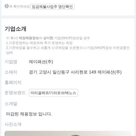
꼭 확인하세요
임금체불사업주 명단확인
기업소개
※ 혹시!
매장채용정보
와
상이한
기업(SHOP)정보일 경우
1.기존운영하는 매장외에 추가 운영하는 매장
2.기존매장을 철수하고 새롭게 신규매장을 오픈했으나 기업(SHOP)정보 미변경중인
상태
기업명
제이패션(주)
소재지
경기 고양시 일산동구 사리현로 149 제이패션(주)
홈페이지
운영브랜드
마리끌레르/기라로쉬/에노스
소개말
마감된 채용정보 입니다.
사진소개