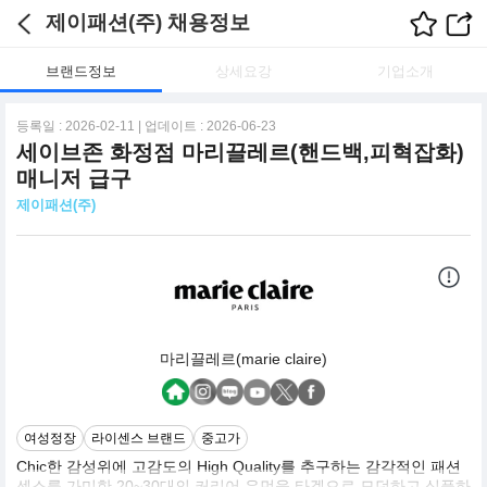
제이패션(주) 채용정보
브랜드정보
상세요강
기업소개
등록일 : 2026-02-11 | 업데이트 : 2026-06-23
세이브존 화정점 마리끌레르(핸드백,피혁잡화)
매니저 급구
제이패션(주)
마리끌레르(marie claire)
여성정장
라이센스 브랜드
중고가
Chic한 감성위에 고감도의 High Quality를 추구하는 감각적인 패션
센스를 가미한 20~30대의 커리어 우먼을 타겟으로 모던하고 심플하