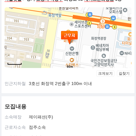
50m
크게보기
길찾기
인근지하철
3호선 화정역 2번출구 100m 이내
모집내용
소속매장
제이패션(주)
근로자소속
점주소속