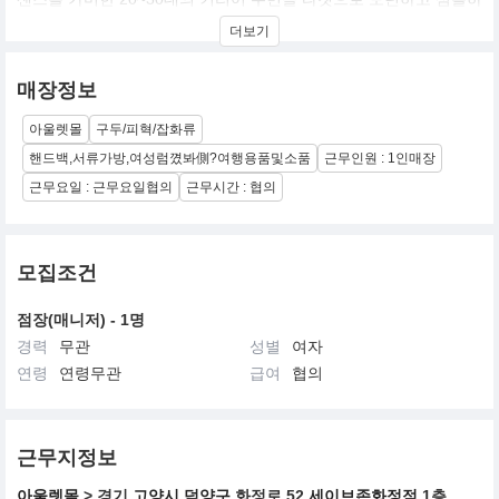
게 on-time off-time의 자기연출을 표현하는 이미지를 추구하는 라이
더보기
센스 여성 커리어캐주얼..
매장정보
아울렛몰
구두/피혁/잡화류
핸드백,서류가방,여성럼꼈봐側?여행용품및소품
근무인원 : 1인매장
근무요일 : 근무요일협의
근무시간 : 협의
모집조건
점장(매니저) - 1명
경력
무관
성별
여자
연령
연령무관
급여
협의
근무지정보
아울렛몰
> 경기
고양시 덕양구
화정로 52
세이브존화정점
1층