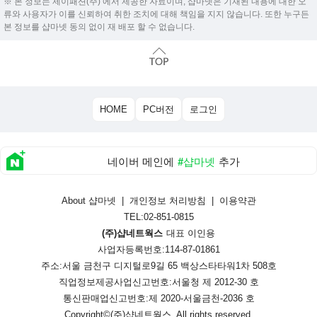
※ 본 정보는 제이패션(주) 에서 제공한 자료이며, 샵마넷은 기재된 내용에 대한 오
류와 사용자가 이를 신뢰하여 취한 조치에 대해 책임을 지지 않습니다. 또한 누구든
본 정보를 샵마넷 동의 없이 재 배포 할 수 없습니다.
HOME
PC버전
로그인
네이버 메인에
#샵마넷
추가
About 샵마넷
|
개인정보 처리방침
|
이용약관
TEL:02-851-0815
(주)샵네트웍스
대표 이인용
사업자등록번호:114-87-01861
주소:서울 금천구 디지털로9길 65 백상스타타워1차 508호
직업정보제공사업신고번호:
서울청 제 2012-30 호
통신판매업신고번호:
제 2020-서울금천-2036 호
Copyright©
(주)샵네트웍스
. All rights reserved.