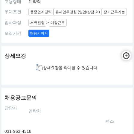
고용형태
계약직
우대조건
동종업계경력
유사업무경험 (영업/상담 외)
장기근무가능
입사과정
>
서류전형
매장근무
모집기간
채용시까지
상세요강
상세요강을 확대할 수 있습니다.
채용공고문의
담당자
연락처
팩스
031-963-4318