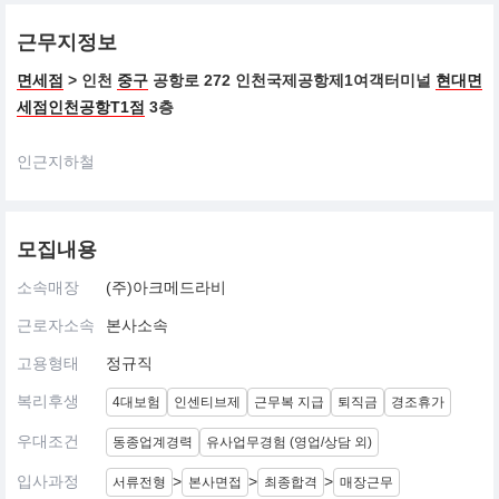
근무지정보
면세점
> 인천
중구
공항로 272 인천국제공항제1여객터미널
현대면
세점인천공항T1점
3층
인근지하철
모집내용
소속매장
(주)아크메드라비
근로자소속
본사소속
고용형태
정규직
복리후생
4대보험
인센티브제
근무복 지급
퇴직금
경조휴가
우대조건
동종업계경력
유사업무경험 (영업/상담 외)
입사과정
>
>
>
서류전형
본사면접
최종합격
매장근무