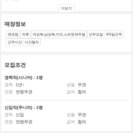
더보기
면세점에 입점 되어있으며,
지점사원수 100명 규모의 중소기업입니다.
매장정보
국내 쇼룸은 서울 강남구 선릉로152길 34 (청담동)에 위치하고 있으
면세점
의류
여성복,남성복,키즈,스트릿캐주얼
근무요일 : 주5일근무
며,
근무시간 : 시간협의
의류 생산 및 판매업사업을 하고 있습니다.
모집조건
경력직(시니어) - 1명
경력
1년↑
성별
무관
연령
연령무관
급여
협의
신입직(주니어) - 1명
경력
신입
성별
무관
연령
연령무관
급여
협의