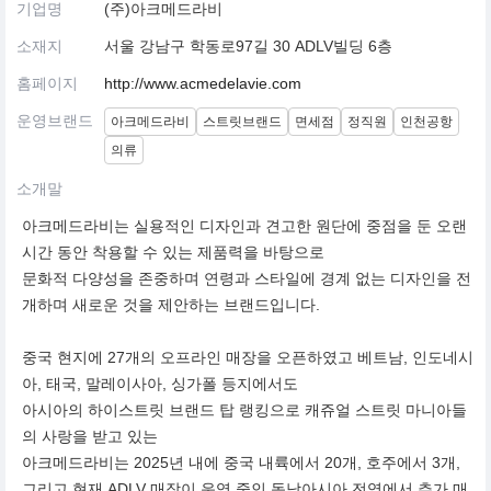
기업명
(주)아크메드라비
소재지
서울 강남구 학동로97길 30 ADLV빌딩 6층
홈페이지
http://www.acmedelavie.com
운영브랜드
아크메드라비
스트릿브랜드
면세점
정직원
인천공항
의류
소개말
아크메드라비는 실용적인 디자인과 견고한 원단에 중점을 둔 오랜
시간 동안 착용할 수 있는 제품력을 바탕으로
문화적 다양성을 존중하며 연령과 스타일에 경계 없는 디자인을 전
개하며 새로운 것을 제안하는 브랜드입니다.
중국 현지에 27개의 오프라인 매장을 오픈하였고 베트남, 인도네시
아, 태국, 말레이사아, 싱가폴 등지에서도
아시아의 하이스트릿 브랜드 탑 랭킹으로 캐쥬얼 스트릿 마니아들
의 사랑을 받고 있는
아크메드라비는 2025년 내에 중국 내륙에서 20개, 호주에서 3개,
그리고 현재 ADLV 매장이 운영 중인 동남아시아 전역에서 추가 매