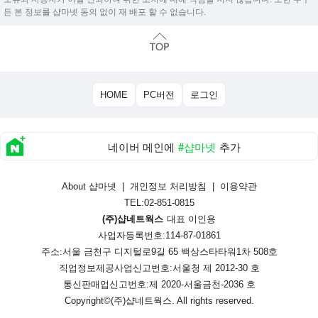
든 본 정보를 샵마넷 동의 없이 재 배포 할 수 없습니다.
HOME
PC버전
로그인
네이버 메인에
#샵마넷
추가
About 샵마넷
|
개인정보 처리방침
|
이용약관
TEL:02-851-0815
(주)샵네트웍스
대표 이인용
사업자등록번호:114-87-01861
주소:서울 금천구 디지털로9길 65 백상스타타워1차 508호
직업정보제공사업신고번호:
서울청 제 2012-30 호
통신판매업신고번호:
제 2020-서울금천-2036 호
Copyright©
(주)샵네트웍스
. All rights reserved.