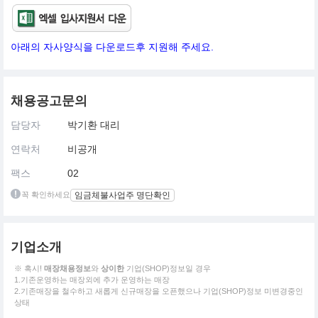
아래의 자사양식을 다운로드후 지원해 주세요.
채용공고문의
담당자
박기환 대리
연락처
비공개
팩스
02
꼭 확인하세요
임금체불사업주 명단확인
기업소개
※ 혹시!
매장채용정보
와
상이한
기업(SHOP)정보일 경우
1.기존운영하는 매장외에 추가 운영하는 매장
2.기존매장을 철수하고 새롭게 신규매장을 오픈했으나 기업(SHOP)정보 미변경중인
상태