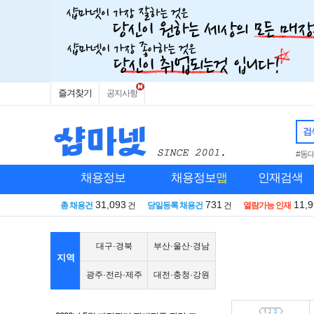
즐겨찾기
공지사항
검
#동
채용정보
채용정보
맵
인재검색
31,093
731
11,
총 채용건
건
당일등록 채용건
건
열람가능 인재
대구·경북
부산·울산·경남
지역
광주·전라·제주
대전·충청·강원