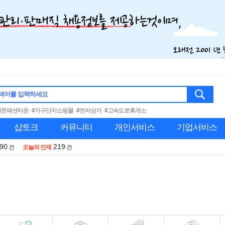
색어를 입력하세요
대문패션타운
#가구단지쇼핑몰
#전자상가
#고속도로휴게소
샵토크
커뮤니티
개인서비스
기업서비스
990
219
건
오늘의 인재
건