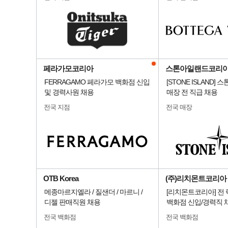
페라가모코리아
스톤아일랜드코리
FERRAGAMO 페라가모 백화점 신입
[STONE ISLAND]
및 경력사원 채용
매장 전 직급 채용
전국 지점
전국 매장
OTB Korea
(주)리치몬트코리아
메종마르지엘라 / 질샌더 / 마르니 /
[리치몬트코리아] 전
디젤 판매직원 채용
백화점 신입/경력직 
전국 백화점
전국 백화점