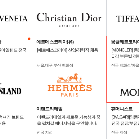
아
에르메스코리아(유)
몽클레르코리
 스톤아일랜드 전국
[에르메스코리아] 신입/경력직 채용
[MONCLER]
E 각 부문별 경
서울,대구,부산 백화점
전국 백화점/아
이랜드리테일
휴머니스트
 럭셔리 브랜드
이랜드리테일과 새로운 가능성과 꿈
[BVLGARI]
채용
을 펼쳐갈 매니저님을 구인합니다.
전국 점장/부점
전국 지점
전국 지점