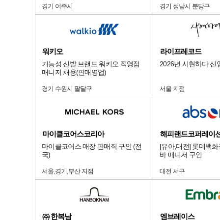
경기 여주시
경기 성남시 분당구
워키오
라이프레코드
기능성 신발 브랜드 워키오 직영점
2026년 시현하다 신
매니저 채용(판매영업)
경기 수원시 팔달구
서울 지점
마이클코어스코리아
해피랜드코퍼레이
마이클코어스 매장 판매직 구인 (전
[유아,대전] 롯데백
국)
바 매니저 구인
서울,경기,부산 지점
대전 서구
㈜ 한복남
엠브레이스