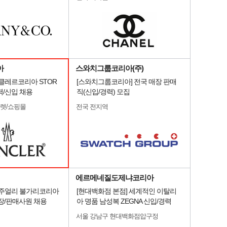
아
스와치그룹코리아(주)
 몽클레르코리아 STOR
[스와치그룹코리아] 전국 매장 판매
력/신입 채용
직(신입/경력) 모집
울렛/쇼핑몰
전국 전지역
에르메네질도제냐코리아
명품주얼리 불가리코리아
[현대백화점 본점] 세계적인 이탈리
장/판매사원 채용
아 명품 남성복 ZEGNA 신입/경력
서울 강남구 현대백화점압구정