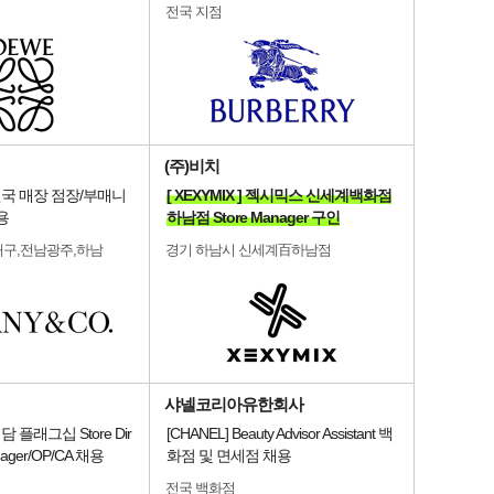
전국 지점
(주)비치
o.] 전국 매장 점장/부매니
[ XEXYMIX ] 젝시믹스 신세계백화점
용
하남점 Store Manager 구인
대구,전남광주,하남
경기 하남시 신세계百하남점
샤넬코리아유한회사
] 청담 플래그십 Store Dir
[CHANEL] Beauty Advisor Assistant 백
nager/OP/CA 채용
화점 및 면세점 채용
전국 백화점