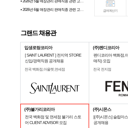
• 2026년 5월 매장관리 판매직종 관련 고용동향
• 2026년 6월 매장관리 판매직종 관련 고용동향
급여계산기
• 2026년 07월 샵토크 게시판 이벤트 당첨자발표
• 2026년 6월 샵마넷 파견 및 채용대행업체 인기순위 TOP 10
그랜드 채용관
• 전문부스채용관 배너 이미지 업데이트 안내
입생로랑코리아
(주)펜디코리아
[ SAINT LAURENT ] 전지역 STORE
펜디코리아 백화점,아
신입/경력직원 공개채용
매직) 모집
전국 백화점,아울렛,면세점
전국 전지점
(주)불가리코리아
(주)시몬스
전국 백화점 및 면세점 불가리 스토
[(주)시몬스] 슬립마
어 CLIENT ADVISOR 모집
공개채용