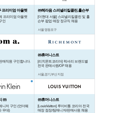
 여주 프리미엄 아울렛
㈜헤라음 스피넬리킬콜린,홀슨부
세계 프리미엄 아울렛
[더현대 서울] 스피넬리킬콜린 및 홀
구인
슨부 팝업 매장 정규직 채용
서울 영등포구
㈜휴머니스트
판매직원 구인합니다.
[리치몬트코리아] 럭셔리 브랜드별
전국 판매사원/OP 채용
서울,경기,부산 지점
 ㈜
㈜휴머니스트
매니저 구인 (언더웨
[LouisVuitton] 루이비통 코리아 전국
 우대)
매장 점장/팀매니저/판매사원 채용