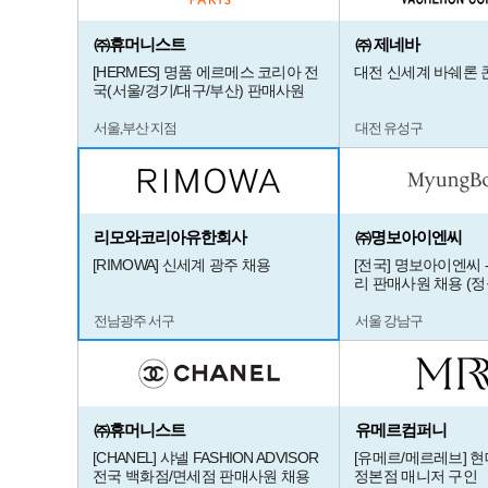
㈜휴머니스트
㈜ 제네바
[HERMES] 명품 에르메스 코리아 전
대전 신세계 바쉐론
국(서울/경기/대구/부산) 판매사원
서울,부산 지점
대전 유성구
리모와코리아유한회사
㈜명보아이엔씨
[RIMOWA] 신세계 광주 채용
[전국] 명보아이엔씨 
리 판매사원 채용 (정
전남광주 서구
서울 강남구
㈜휴머니스트
유메르컴퍼니
[CHANEL] 샤넬 FASHION ADVISOR
[유메르/메르레브] 
전국 백화점/면세점 판매사원 채용
정본점 매니저 구인