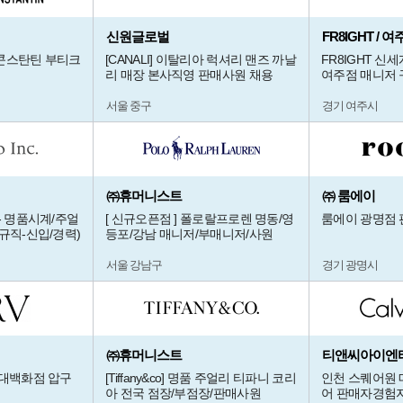
신원글로벌
FR8IGHT /
 콘스탄틴 부티크
[CANALI] 이탈리아 럭셔리 맨즈 까날
FR8IGHT 신
리 매장 본사직영 판매사원 채용
여주점 매니저 
서울 중구
경기 여주시
㈜휴머니스트
㈜ 룸에이
- 명품시계/주얼
[ 신규오픈점 ] 폴로랄프로렌 명동/영
룸에이 광명점 
규직-신입/경력)
등포/강남 매니저/부매니저/사원
서울 강남구
경기 광명시
㈜휴머니스트
티앤씨아이엔티
현대백화점 압구
[Tiffany&co] 명품 주얼리 티파니 코리
인천 스퀘어원 
아 전국 점장/부점장/판매사원
어 판매자경험자