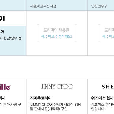
서울,대전,부산 지점
인천 연수구
토어
어 한남/성수 정
회사
지미추코리아
쉬즈미스 현
화점 판매사원 구
[JIMMY CHOO] 신세계백화점 강남
쉬즈미스 현대
점 판매사원(계약직) 구인
인합니다.