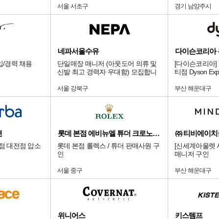
서울 서초구
경기 남양주시
네파서울수유
다이슨코리아
입/경력 채용
단일매장 매니저 (아웃도어 의류 및
[다이슨코리아]
신발 최고 경력자 우대함) 모집합니
티점 Dyson Exp
다.
서울 강북구
부산 해운대구
션
롯데 본점 에비뉴엘 튜더 크로노다임
㈜ 티비에이
화점 대전점 압소
롯데 본점 롤렉스 / 튜더 판매사원 구
[신세계아울렛 
인
매니저 구인
서울 중구
부산 해운대구
위니어스
키스템프