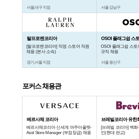
서울,대구 지점
서울 강남구
랄프로렌코리아
OSOI 플래그쉽 스
[랄프로렌코리아] 직영 스토어 직원
OSOI 플래그쉽 스토
채용 (본사 소속)
규직 채용
경기,서울 지점
서울 용산구
포커스 채용관
베르사체 코리아
브레빌코리아 유한
베르사체코리아 신세계 여주아울렛-
[브레빌 코리아] 백
Asst Store Manager (부점장급) 채용
인(현대 판교)