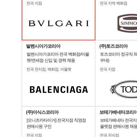
전국 지점
전국 지역 백화점
발렌시아가코리아
(주)토즈코리아
발렌시아가코리아 전국 백화점/아울
토즈코리아 정규직 채
렛/면세점 신입 및 경력 채용
우대)
전국 전지점, 백화점, 아울렛
전국 지점
(주)아식스코리아
보테가베네타코리
[오니츠카타이거] 전국지점 직영점
보테가베네타 전국지
판매사원 구인
울렛점 판매사원 채
전국 지점
전국 전지점