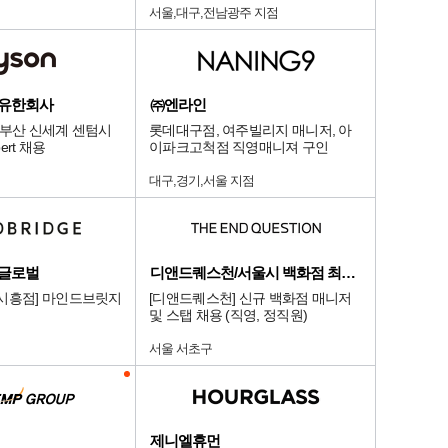
서울,대구,전남광주 지점
 유한회사
㈜엔라인
 부산 신세계 센텀시
롯데대구점, 여주빌리지 매니저, 아
ert 채용
이파크고척점 직영매니져 구인
대구,경기,서울 지점
치글로벌
디앤드퀘스천/서울시 백화점 최상급 점
시흥점] 마인드브릿지
[디앤드퀘스천] 신규 백화점 매니저
및 스탭 채용 (직영, 정직원)
서울 서초구
제니엘휴먼