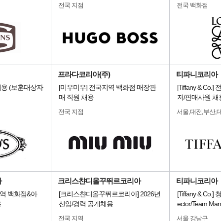
전국 지점
전국 백화점
프라다코리아(주)
티파니코리아
용 (보훈대상자
[미우미우] 전국지역 백화점 매장판
[Tiffany & C
매 직원 채용
저/판매사원 채
전국 지점
서울,대전,부산,
아
크리스챤디올꾸뛰르코리아
티파니코리아
역 백화점&아
[크리스챤디올꾸뛰르코리아] 2026년
[Tiffany & Co.
용
신입/경력 공개채용
ector/Team Ma
전국 지역
서울 강남구