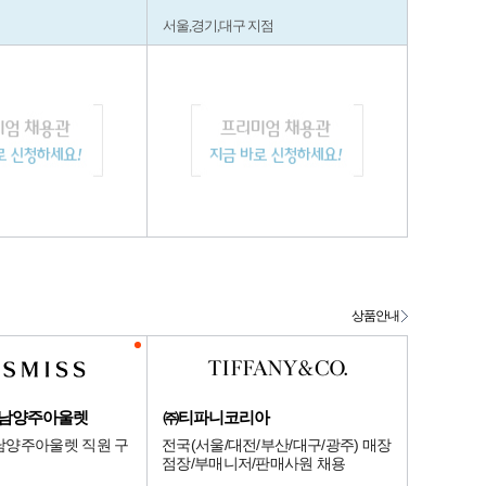
서울,경기,대구 지점
상품안내
대남양주아울렛
㈜티파니코리아
남양주아울렛 직원 구
전국(서울/대전/부산/대구/광주) 매장
점장/부매니저/판매사원 채용