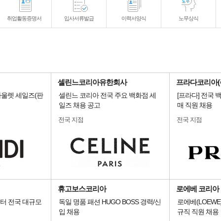
취업활동증명서
입사서류발급
이력서양식
노무상식
셀린느코리아유한회사
프라다코리아(
울렛 세일즈(판
셀린느 코리아 전국 주요 백화점 세
[프라다] 전국
일즈 채용 공고
매 직원 채용
전국 지점
전국 지점
휴고보스코리아
로에베 코리아
스터 전국 대규모
독일 명품 패션 HUGO BOSS 경력/신
로에베(LOEWE
입 채용
규직 직원 채용