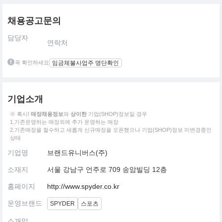
채용공고문의
담당자
연락처
꼭 확인하세요
임금체불사업주 명단확인
기업소개
※ 혹시!
매장채용정보
와
상이한
기업(SHOP)정보일 경우
1.기존운영하는 매장외에 추가 운영하는 매장
2.기존매장을 철수하고 새롭게 신규매장을 오픈했으나 기업(SHOP)정보 미변경중인
상태
기업명
브랜드유니버스(주)
소재지
서울 강남구 언주로 709 송암빌딩 12층
홈페이지
http://www.spyder.co.kr
운영브랜드
SPYDER
스포츠
소개말