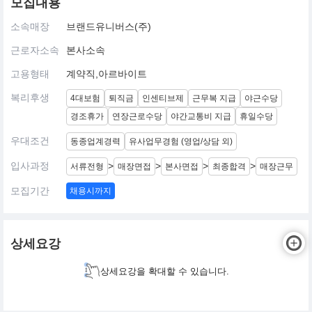
모집내용
소속매장
브랜드유니버스(주)
근로자소속
본사소속
고용형태
계약직,아르바이트
복리후생
4대보험
퇴직금
인센티브제
근무복 지급
야근수당
경조휴가
연장근로수당
야간교통비 지급
휴일수당
우대조건
동종업계경력
유사업무경험 (영업/상담 외)
입사과정
>
>
>
>
서류전형
매장면접
본사면접
최종합격
매장근무
모집기간
채용시까지
상세요강
상세요강을 확대할 수 있습니다.