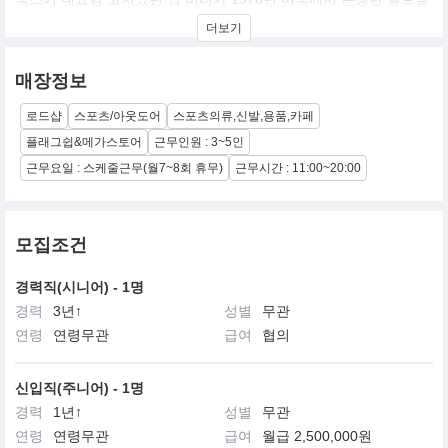
스포츠 브랜드입니다.국내에 론칭하는 스파이더는 스키전문분야를
더보기
중심으로한 토털스포츠브랜드로 고기능 트레이닝라인과 럭셔리 스
포츠웨어,라이프스타일웨어를 선보이고 있습니다.
매장정보
로드샵
스포츠/아웃도어
스포츠의류,신발,용품,카페
플래그쉽&메가스토어
근무인원 : 3~5인
근무요일 : 스케줄근무(월7~8회 휴무)
근무시간 : 11:00~20:00
모집조건
경력직(시니어) - 1명
경력
3년↑
성별
무관
연령
연령무관
급여
협의
신입직(주니어) - 1명
경력
1년↑
성별
무관
연령
연령무관
급여
월급 2,500,000원