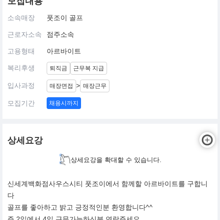
모집내용
소속매장
풋조이 골프
근로자소속
점주소속
고용형태
아르바이트
복리후생
퇴직금
근무복 지급
입사과정
>
매장면접
매장근무
모집기간
채용시까지
상세요강
상세요강을 확대할 수 있습니다.
신세계백화점사우스시티 풋조이에서 함께할 아르바이트를 구합니
다
골프를 좋아하고 밝고 긍정적인분 환영합니다^^
주 2일에서 4일 근무가능하신분 연락주세요