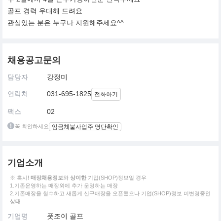
골프 경력 우대해 드려요
관심있는 분은 누구나 지원해주세요^^
채용공고문의
담당자
강정미
연락처
031-695-1825
전화하기
팩스
02
꼭 확인하세요
임금체불사업주 명단확인
기업소개
※ 혹시!
매장채용정보
와
상이한
기업(SHOP)정보일 경우
1.기존운영하는 매장외에 추가 운영하는 매장
2.기존매장을 철수하고 새롭게 신규매장을 오픈했으나 기업(SHOP)정보 미변경중인
상태
기업명
풋조이 골프