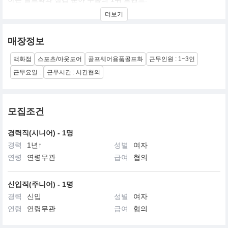
최상의 퍼포먼스를 위한 고기능성을 기반으로 클래식한 감성과 현
더보기
대적 감각을 조화시킨 뉴 클래식 컨셉을 추구하며 국내에는
아쿠쉬네트 코리아를 통해 전국 주요 백화점과 FJ 브랜드 스토어 및
전문 대리점을 중심으로 프리미엄 유통망을 구축하고 있다
매장정보
백화점
스포츠/아웃도어
골프웨어용품골프화
근무인원 : 1~3인
근무요일 :
근무시간 : 시간협의
모집조건
경력직(시니어) - 1명
경력
1년↑
성별
여자
연령
연령무관
급여
협의
신입직(주니어) - 1명
경력
신입
성별
여자
연령
연령무관
급여
협의