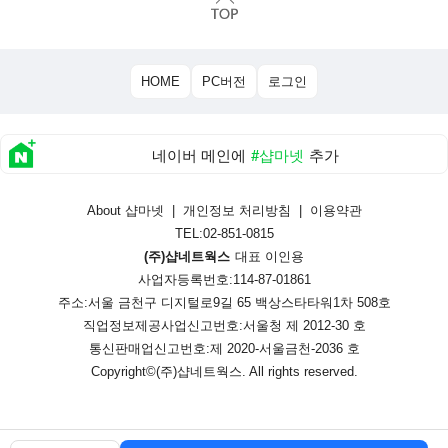
HOME
PC버전
로그인
네이버 메인에
#샵마넷
추가
About 샵마넷
|
개인정보 처리방침
|
이용약관
TEL:02-851-0815
(주)샵네트웍스
대표 이인용
사업자등록번호:114-87-01861
주소:서울 금천구 디지털로9길 65 백상스타타워1차 508호
직업정보제공사업신고번호:
서울청 제 2012-30 호
통신판매업신고번호:
제 2020-서울금천-2036 호
Copyright©
(주)샵네트웍스
. All rights reserved.