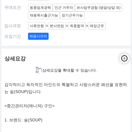
우대조건
동종업계경력
인근 거주자
유사업무경험 (영업/상담 외)
채용즉시출근가능
장기근무가능
입사과정
>
>
>
서류전형
본사면접
최종합격
매장근무
모집기간
채용시까지
상세요강
상세요강을 확대할 수 있습니다.
감각적이고 독자적인 마인드의 특별하고 사랑스러운 패션을 표현하
는 숲(SOUP)입니다.
<중간관리자(매니져) 구인>
1. 브랜드: 숲(SOUP)