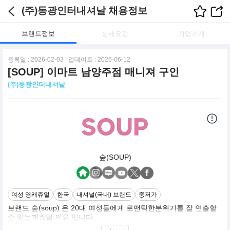
(주)동광인터내셔날 채용정보
브랜드정보
상세요강
기업소개
등록일 : 2026-02-03 | 업데이트 : 2026-06-12
[SOUP] 이마트 남양주점 매니져 구인
(주)동광인터내셔날
숲(SOUP)
여성 영캐쥬얼
한국
내셔널(국내) 브랜드
중저가
브랜드 숲(soup) 은 20대 여성들에게 로맨틱한분위기를 잘 연출할
수 있는캐쥬얼 의류 입니다
SOUP은 Romantic & Feminine Mood의 Young Character Casual