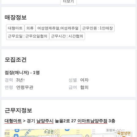
더보기
입니다. 감각적이고 합리적 마인드의 사랑스러움이 내재된 여성상
을 의미하는 SOUP은 페미닌한 Fit과 감성적인 컬러, 섬세한 디테일
로 로맨틱한 서정을 선사합니다
매장정보
대형마트
의류
여성영캐쥬얼,여성캐쥬얼
근무인원 : 1인매장
근무요일 : 근무요일협의
근무시간 : 시간협의
모집조건
점장(매니저) - 1명
경력
3년↑
성별
여자
연령
연령무관
급여
협의
근무지정보
대형마트
> 경기
남양주시
늘을2로 27
이마트남양주점
3층