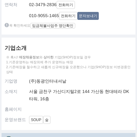
연락처
02-3479-2836
전화하기
010-9055-1465
전화하기
문자보내기
꼭 확인하세요
임금체불사업주 명단확인
기업소개
※ 혹시!
매장채용정보
와
상이한
기업(SHOP)정보일 경우
1.기존운영하는 매장외에 추가 운영하는 매장
2.기존매장을 철수하고 새롭게 신규매장을 오픈했으나 기업(SHOP)정보 미변경중인
상태
기업명
(주)동광인터내셔날
소재지
서울 금천구 가산디지털2로 144 가산동 현대테라 DK
타워, 16층
홈페이지
운영브랜드
SOUP
숲