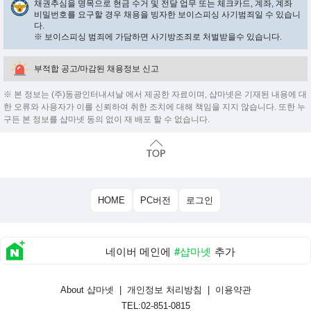
채권추심을 명목으로 현금 수거 및 전달 업무 또는 체크카드, 계좌, 계좌
비밀번호를 요구할 경우 채용을 빙자한 보이스피싱 사기범죄일 수 있습니
다.
※ 보이스피싱 범죄에 가담하면 사기방조죄로 처벌받을수 있습니다.
부적합 공고/마감된 채용정보 신고
※ 본 정보는 (주)동광인터내셔날 에서 제공한 자료이며, 샵마넷은 기재된 내용에 대
한 오류와 사용자가 이를 신뢰하여 취한 조치에 대해 책임을 지지 않습니다. 또한 누
구든 본 정보를 샵마넷 동의 없이 재 배포 할 수 없습니다.
HOME
PC버전
로그인
네이버 메인에
#샵마넷
추가
About 샵마넷
|
개인정보 처리방침
|
이용약관
TEL:02-851-0815