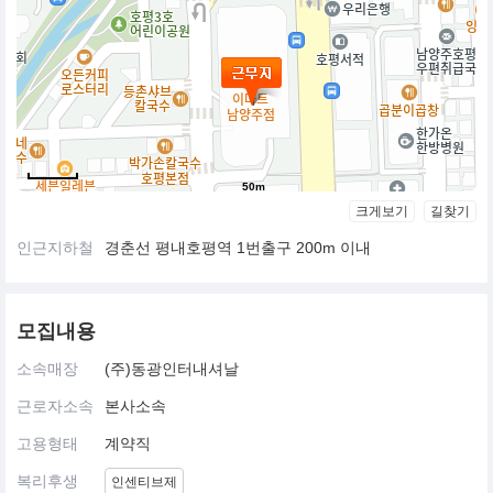
50m
크게보기
길찾기
인근지하철
경춘선 평내호평역 1번출구 200m 이내
모집내용
소속매장
(주)동광인터내셔날
근로자소속
본사소속
고용형태
계약직
복리후생
인센티브제