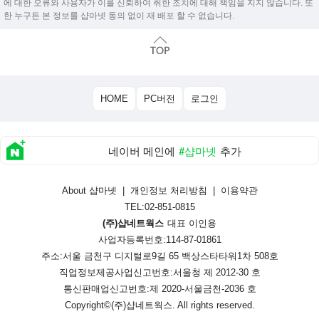
에 대한 오류와 사용자가 이를 신뢰하여 취한 조치에 대해 책임을 지지 않습니다. 또
한 누구든 본 정보를 샵마넷 동의 없이 재 배포 할 수 없습니다.
HOME
PC버전
로그인
네이버 메인에
#샵마넷
추가
About 샵마넷
|
개인정보 처리방침
|
이용약관
TEL:02-851-0815
(주)샵네트웍스
대표 이인용
사업자등록번호:114-87-01861
주소:서울 금천구 디지털로9길 65 백상스타타워1차 508호
직업정보제공사업신고번호:
서울청 제 2012-30 호
통신판매업신고번호:
제 2020-서울금천-2036 호
Copyright©
(주)샵네트웍스
. All rights reserved.