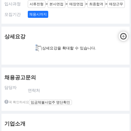
입사과정
>
>
>
>
서류전형
본사면접
매장면접
최종합격
매장근무
모집기간
채용시까지
상세요강
상세요강을 확대할 수 있습니다.
채용공고문의
담당자
연락처
꼭 확인하세요
임금체불사업주 명단확인
기업소개