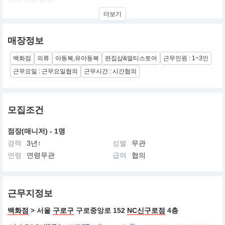
국내 유명 브랜드 스탁
더보기
해외 유명 브랜드 직소싱 스탁.
매장정보
백화점
의류
아동복,유아동복
편집샵&멀티스토어
근무인원 : 1~3인
근무요일 : 근무요일협의
근무시간 : 시간협의
모집조건
점장(매니저) - 1명
경력
3년↑
성별
무관
연령
연령무관
급여
협의
근무지정보
백화점
> 서울
구로구
구로중앙로 152
NC신구로점
4층