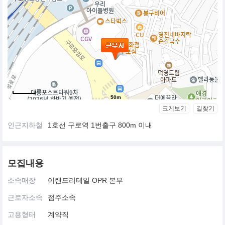
50m
크게보기
길찾기
인근지하철
1호선 구로역 1번출구 800m 이내
모집내용
소속매장
이랜드리테일 OPR 본부
근로자소속
점주소속
고용형태
계약직