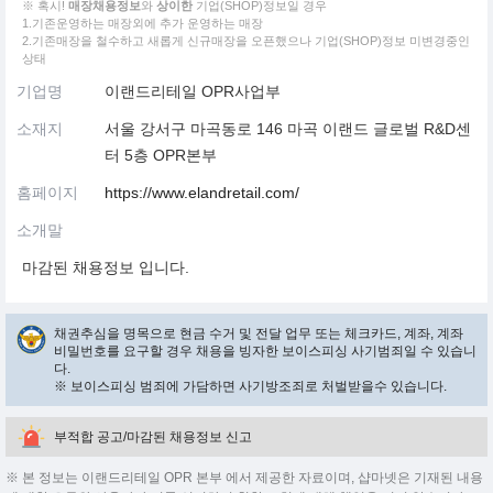
※ 혹시!
매장채용정보
와
상이한
기업(SHOP)정보일 경우
1.기존운영하는 매장외에 추가 운영하는 매장
2.기존매장을 철수하고 새롭게 신규매장을 오픈했으나 기업(SHOP)정보 미변경중인
상태
기업명
이랜드리테일 OPR사업부
소재지
서울 강서구 마곡동로 146 마곡 이랜드 글로벌 R&D센
터 5층 OPR본부
홈페이지
https://www.elandretail.com/
소개말
마감된 채용정보 입니다.
채권추심을 명목으로 현금 수거 및 전달 업무 또는 체크카드, 계좌, 계좌
비밀번호를 요구할 경우 채용을 빙자한 보이스피싱 사기범죄일 수 있습니
다.
※ 보이스피싱 범죄에 가담하면 사기방조죄로 처벌받을수 있습니다.
부적합 공고/마감된 채용정보 신고
※ 본 정보는 이랜드리테일 OPR 본부 에서 제공한 자료이며, 샵마넷은 기재된 내용