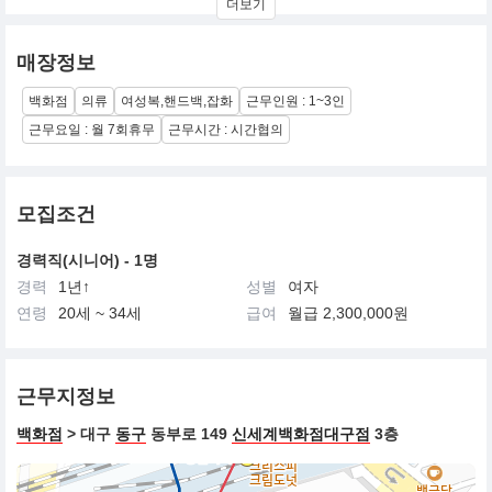
더보기
되어 있습니다.
매장정보
백화점
의류
여성복,핸드백,잡화
근무인원 : 1~3인
근무요일 : 월 7회휴무
근무시간 : 시간협의
모집조건
경력직(시니어) - 1명
경력
1년↑
성별
여자
연령
20세 ~ 34세
급여
월급 2,300,000원
근무지정보
백화점
> 대구
동구
동부로 149
신세계백화점대구점
3층