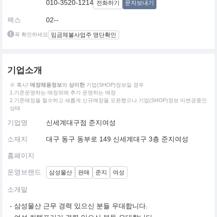
010-3520-1214
전화하기
문자보내기
팩스
02--
꼭 확인하세요
임금체불사업주 명단확인
기업소개
※ 혹시!
매장채용정보
와
상이한
기업(SHOP)정보일 경우
1.기존운영하는 매장외에 추가 운영하는 매장
2.기존매장을 철수하고 새롭게 신규매장을 오픈했으나 기업(SHOP)정보 미변경중인
상태
기업명
신세계대구점 준지여성
소재지
대구 동구 동부로 149 신세계대구 3층 준지여성
홈페이지
운영브랜드
삼성물산
판매
준지
여성
소개말
- 삼성물산 근무 경력 있으신 분들 우대합니다.