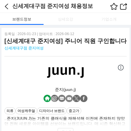
신세계대구점 준지여성 채용정보
브랜드정보
상세요강
기업소개
등록일 : 2026-01-23 | 업데이트 : 2026-06-12
[신세계대구 준지여성] 주니어 직원 구인합니다
신세계대구점 준지여성
준지(juun.j)
의류
여성캐주얼
디자이너 브랜드
중고가
..준지(JUUN.J)는 기존의 클래식을 재해석해 이전에 존재하지 않았
던 전혀 새로운 아이템을 선보이는 브랜드입니다. 매 시즌 혁신하고
자 노력하며 편집숍을 포함한 세계 24개국 100여 개의 매장에 입점