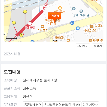
50m
크게보기
길찾기
인근지하철
모집내용
소속매장
신세계대구점 준지여성
근로자소속
점주소속
고용형태
정규직
우대조건
동종업계경력
유사업무경험 (영업/상담 외)
인근 거주자