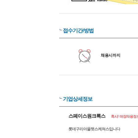
50m
접수기간/방법
채용시까지
기업상세정보
스페이스원크록스
혹시! 매장채용정보
롯데구리아울렛스케쳐스입니다