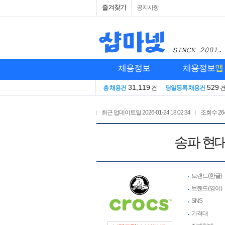
즐겨찾기
공지사항
채용정보
채용정보
맵
31,119
529
총 채용건
건
당일등록 채용건
최근 업데이트일
2026-01-24 18:02:34
조회수
26
송파 현
브랜드(한글)
브랜드(영어)
SNS
가격대