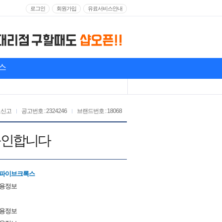
로그인
회원가입
유료서비스안내
스
고신고
공고번호 : 2324246
브랜드번호 : 18068
구인합니다
든파이브크록스
채용정보
채용정보