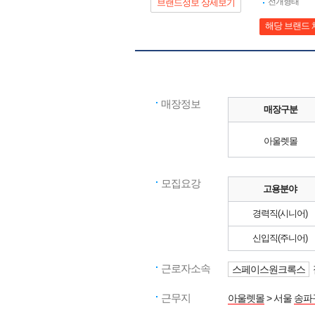
전개형태
브랜드정보 상세보기
해당 브랜드 
매장정보
매장구분
아울렛몰
모집요강
고용분야
경력직(시니어)
신입직(주니어)
근로자소속
스페이스원크록스
근무지
아울렛몰
> 서울
송파