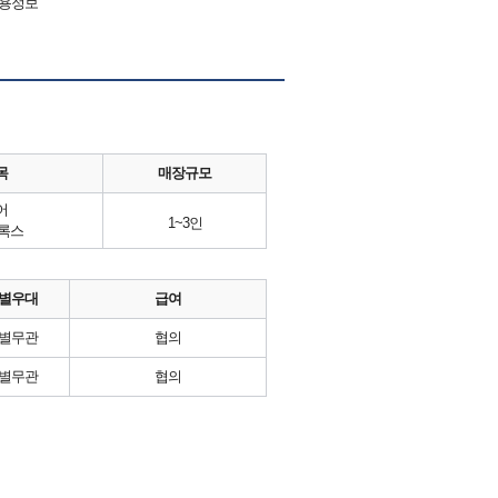
채용정보
목
매장규모
어
1~3인
록스
별우대
급여
별무관
협의
별무관
협의