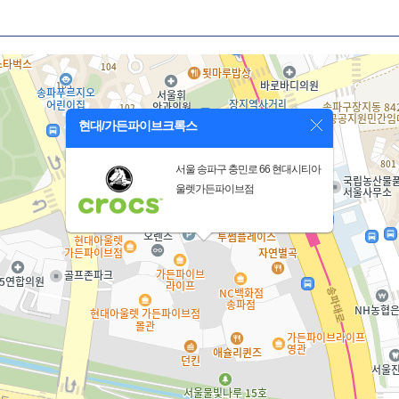
현대/가든파이브크록스
서울 송파구 충민로 66 현대시티아
울렛가든파이브점