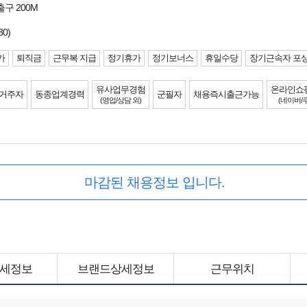
출구 200M
30)
가
퇴직금
근무복 지급
정기휴가
정기보너스
휴일수당
장기근속자 포
유사업무경험
온라인쇼
 거주자
동종업계경력
군필자
채용즉시출근가능
(영업/상담 외)
(네이버/쿠팡
마감된 채용정보 입니다.
세정보
브랜드상세정보
근무위치