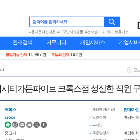
검색어를 입력하세요
#동대문패션타운
#가구단지쇼핑몰
#전자상가
#고속도로휴게소
인재검색
커뮤니티
개인서비스
기업서비
11,987
192
건
열람가능 인재
건
오늘의 인재
건
4 회
공
대시티가든파이브 크록스점 성실한 직원 
크록스
채용매장(기업)
현대/가
crocs
일반전화
마감된 
부서명
중고가
채용담당자
마감된 