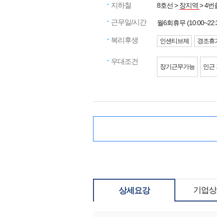
지하철
8호선 >
장지역
> 4번
근무일/시간
월6회휴무 (10:00~22:
복리후생
인센티브제
경조휴
우대조건
장기근무가능
인근
기업상
상세요강