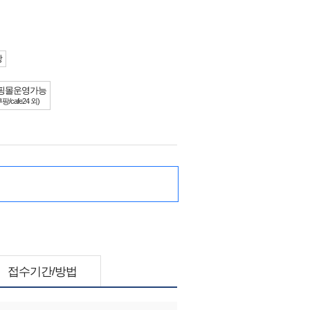
상
핑몰운영가능
/cafe24 외)
접수기간/방법