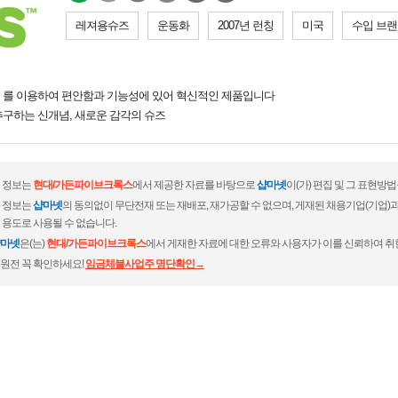
레져용슈즈
운동화
2007년 런칭
미국
수입 브
 를 이용하여 편안함과 기능성에 있어 혁신적인 제품입니다
구하는 신개념, 새로운 감각의 슈즈
 정보는
현대/가든파이브크록스
에서 제공한 자료를 바탕으로
샵마넷
이(가) 편집 및 그 표현방
 정보는
샵마넷
의 동의없이 무단전재 또는 재배포, 재가공할 수 없으며, 게재된 채용기업(기업
 용도로 사용될 수 없습니다.
마넷
은(는)
현대/가든파이브크록스
에서 게재한 자료에 대한 오류와 사용자가 이를 신뢰하여 취
원전 꼭 확인하세요!
임금체불사업주 명단확인→