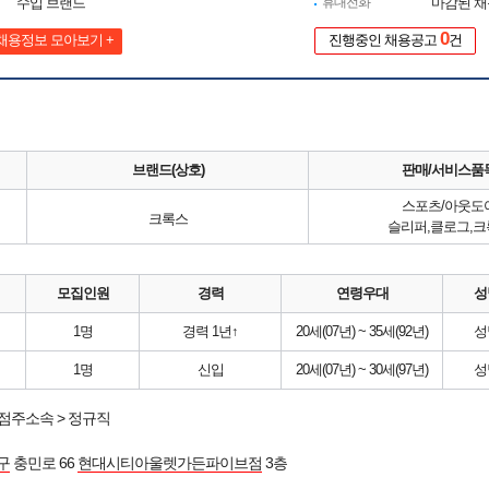
수입 브랜드
휴대전화
마감된 
0
채용정보 모아보기 +
진행중인 채용공고
건
브랜드(상호)
판매/서비스품
스포츠/아웃도
크록스
슬리퍼,클로그,크
모집인원
경력
연령우대
성
1명
경력 1년↑
20세(07년) ~ 35세(92년)
성
1명
신입
20세(07년) ~ 30세(97년)
성
점주소속 > 정규직
구
충민로 66
현대시티아울렛가든파이브점
3층