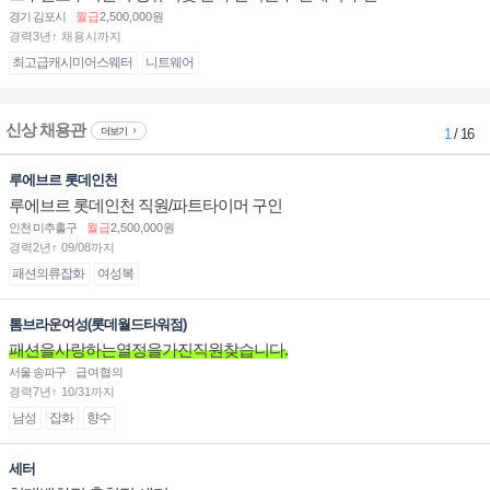
경기 김포시
월급
2,500,000원
경력3년↑ 채용시까지
최고급캐시미어스웨터
니트웨어
신상 채용관
더보기
1
/ 16
루에브르 롯데인천
루에브르 롯데인천 직원/파트타이머 구인
인천 미추홀구
월급
2,500,000원
경력2년↑ 09/08까지
패션의류잡화
여성복
톰브라운여성(롯데월드타워점)
패션을사랑하는열정을가진직원찾습니다.
서울 송파구
급여협의
경력7년↑ 10/31까지
남성
잡화
향수
세터