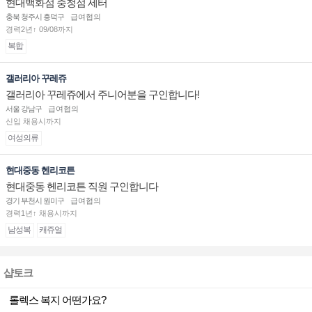
현대백화점 충청점 세터
충북 청주시 흥덕구
급여협의
경력2년↑ 09/08까지
복합
갤러리아 꾸레쥬
갤러리아 꾸레쥬에서 주니어분을 구인합니다!
서울 강남구
급여협의
신입 채용시까지
여성의류
현대중동 헨리코튼
현대중동 헨리코튼 직원 구인합니다
경기 부천시 원미구
급여협의
경력1년↑ 채용시까지
남성복
캐쥬얼
샵토크
롤렉스 복지 어떤가요?