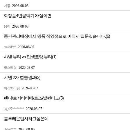
메롱
2026-08-08
화장품4년공백기 37살이면
융이
2026-08-08
중간관리매장에서 명품 직영점으로 이직시 질문있습니다.(6)
eovkfd***
2026-08-07
샤넬 뷰티 vs 입생로랑 뷰티(1)
코스메틱
2026-08-07
샤넬 2차 합불결과(3)
이직화이팅
2026-08-07
펜디/로저비비에/토즈/발렌티노(3)
ka_n27********
2026-08-07
룰루레몬입사하고싶은데
dbtlag****
2026-08-06