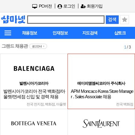
PC버전
로그인
회원가입
채용정보
인재정보
지도검색
샵토크
그랜드 채용관
광고안내
1
/ 3
발렌시아가코리아
에이피엠엠씨코리아 주식회사
발렌시아가코리아 전국 백화점/아
APM Moncaco Korea Store Manage
울렛/면세점 신입 및 경력 채용
r . Sales Associate 채용
전국 전지점, 백화점, 아울렛
전국 백화점