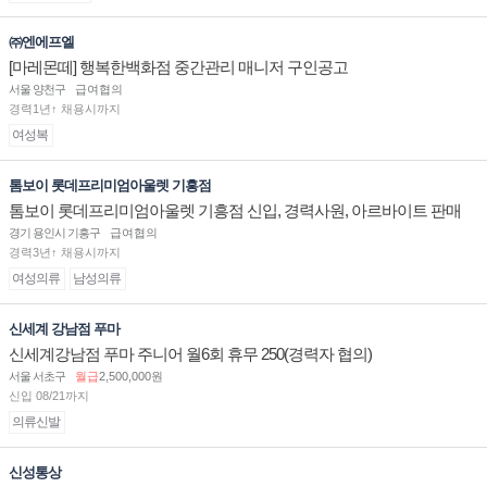
㈜엔에프엘
[마레몬떼] 행복한백화점 중간관리 매니저 구인공고
서울 양천구
급여협의
경력1년↑ 채용시까지
여성복
톰보이 롯데프리미엄아울렛 기흥점
톰보이 롯데프리미엄아울렛 기흥점 신입, 경력사원, 아르바이트 판매
직 구인합니다.
경기 용인시 기흥구
급여협의
경력3년↑ 채용시까지
여성의류
남성의류
신세계 강남점 푸마
신세계강남점 푸마 주니어 월6회 휴무 250(경력자 협의)
서울 서초구
월급
2,500,000원
신입 08/21까지
의류신발
신성통상