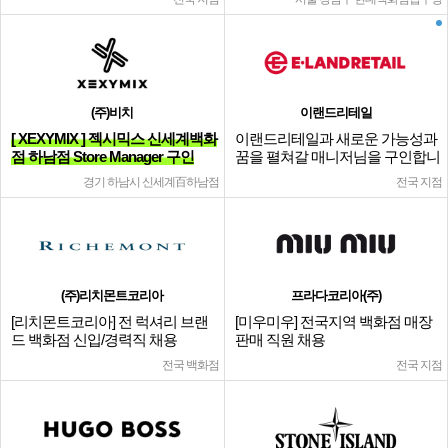
(주)비치
이랜드리테일
[ XEXYMIX ] 젝시믹스 신세계백화
이랜드리테일과 새로운 가능성과
점 하남점 Store Manager 구인
꿈을 펼쳐갈 매니저님을 구인합니
다.
경기 하남시 신세계百하남점
전국 지점
(주)리치몬트코리아
프라다코리아(주)
[리치몬트코리아] 전 럭셔리 브랜
[미우미우] 전국지역 백화점 매장
드 백화점 신입/경력직 채용
판매 직원 채용
전국 백화점
전국 지점