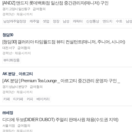
[ANDZ] 앤드지 롯데백화점 일산점 중간관리자(매니저) 구인
경기 고양시 일산동구
급여협의
경력3년↑ 채용시까지
남성캐주얼정장
캐주얼
셋업
정장
남성
캐릭터
신성통상
앤드지
수트
남
청담30
[청담30] 갤러리아 타임월드점 뷰티 컨설턴트(매니저, 주니어, 시니어)
채용
대전 서구
급여협의
경력년↑ 채용시까지
뷰티화장품
AK 분당 _ 아르고티
[ AK 분당 ] Premium Tea Lounge _ 아르고티 중간관리 운영자 구인 _
경기 성남시 분당구
급여협의
경력3년↑ 채용시까지
카페
티카페
커피
베이커리
㈜세정
디디에 두보(DIDIER DUBOT) 주얼리 판매사원 채용(수도권 지역)
서울 지점
급여협의
경력5년↑ 채용시까지