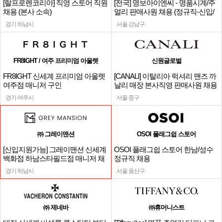
[랄프로렌코리아] 직영 스토어 직원
[전국] 명보아이엔씨 - 명품시계/주
채용 (본사 소속)
얼리 판매사원 채용 (정규직-신입/
경력)
경기 하남시
서울 강남구
FR8IGHT / 여주 프리미엄 아울렛
신원글로벌
FR8IGHT 신세계 프리미엄 아울렛
[CANALI] 이탈리아 럭셔리 맨즈 까
여주점 매니저 구인
날리 매장 본사직영 판매사원 채용
경기 여주시
서울 중구
㈜ 그레이맨션
OSOI 플래그쉽 스토어
[신입지원가능] 그레이맨션 신세계
OSOI 플래그쉽 스토어 한남/성수
백화점 하남스타필드점 매니저 채
정규직 채용
용
경기 하남시
서울 용산구
㈜ 제네바
㈜휴머니스트