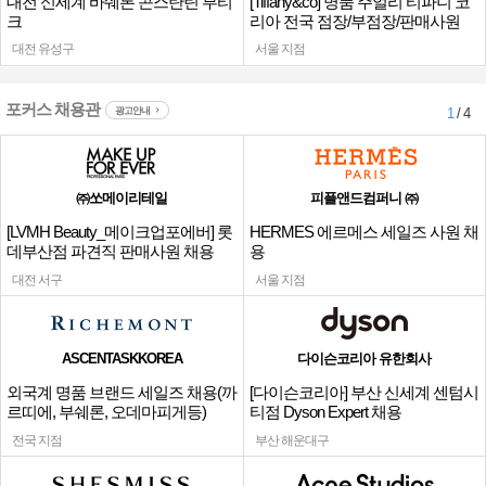
대전 신세계 바쉐론 콘스탄틴 부티
[Tiffany&co] 명품 주얼리 티파니 코
크
리아 전국 점장/부점장/판매사원
대전 유성구
서울 지점
포커스 채용관
광고안내
1
/ 4
㈜쏘메이리테일
피플앤드컴퍼니 ㈜
[LVMH Beauty_메이크업포에버] 롯
HERMES 에르메스 세일즈 사원 채
데부산점 파견직 판매사원 채용
용
대전 서구
서울 지점
ASCENTASKKOREA
다이슨코리아 유한회사
외국계 명품 브랜드 세일즈 채용(까
[다이슨코리아] 부산 신세계 센텀시
르띠에, 부쉐론, 오데마피게등)
티점 Dyson Expert 채용
전국 지점
부산 해운대구