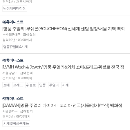
경력1년↑ 채용시까지
남성캐릭터정장
㈜휴머니스트
[명품 주얼리] 부쉐론(BOUCHERON) 신세계 센텀 점장/서울 지역 백화
점 판매사원 채용
부산 해운대구
급여협의
경력10년↑ 09/08까지
명품쥬얼리&시계
㈜휴머니스트
[LVMH Watch & Jewelry]명품 주얼리&와치 쇼메/프레드/위블로 전국 점
장/부점장/판매사원 채용
서울 강남구
급여협의
경력10년↑ 09/08까지
쇼메
프레드
위블로
명품
주얼리
시계
㈜휴머니스트
[DAMIANI]명품 주얼리 다미아니 코리아 전국(서울/경기/부산) 백화점
부점장/판매사원 채용
서울 송파구
급여협의
경력8년↑ 09/08까지
시계및귀금속제품