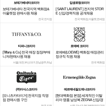
보테가베네타코리아
입생로랑코리아
보테가베네타 전국지역 백화점&
[ SAINT LAURENT ] 전지역 STOR
아울렛점 판매사원 채용
E 신입/경력직원 공개채용
전국 전지점
전국 백화점,아울렛,면세점
티파니코리아
로에베 코리아
[Tiffany & Co.] 전국 매장 점장/부매
로에베(LOEWE) 백화점 매장관리
니저/판매사원 채용
정규직 직원 채용
서울,대전,부산,대구,전남광주,하남
전국 백화점
(주)아식스코리아
에르메네질도제냐코리아
[오니츠카타이거] 전국지점 직영
[현대백화점 본점] 세계적인 이탈
점 판매사원 구인
리아 명품 남성복 ZEGNA 신입/경
력
전국 지점
서울 강남구 현대백화점압구정