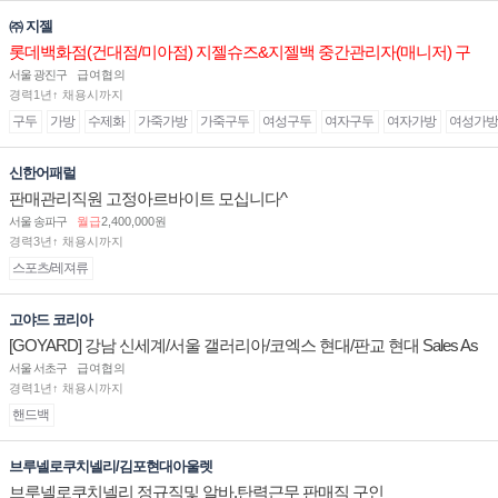
㈜ 지젤
롯데백화점(건대점/미아점) 지젤슈즈&지젤백 중간관리자(매니저) 구
인합니다
서울 광진구
급여협의
경력1년↑ 채용시까지
구두
가방
수제화
가죽가방
가죽구두
여성구두
여자구두
여자가방
여성가방
신한어패럴
판매관리직원 고정아르바이트 모십니다^
서울 송파구
월급
2,400,000원
경력3년↑ 채용시까지
스포츠/레져류
고야드 코리아
[GOYARD] 강남 신세계/서울 갤러리아/코엑스 현대/판교 현대 Sales As
sociate 채용
서울 서초구
급여협의
경력1년↑ 채용시까지
핸드백
브루넬로쿠치넬리/김포현대아울렛
브루넬로쿠치넬리 정규직및 알바.탄력근무 판매직 구인