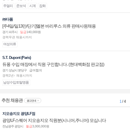
주얼리
준보석
시계
잡화
㈜다폼
[주4일/일13만/단기]멜본 바리루스 의류 판매사원채용
경기 파주시
일급
140,000원
경력무관 채용시까지
여성의류
S.T. Dupont (Paris)
듀퐁 수입 매장에서 직원 구인합니다. (현대백화점 판교점)
경기 성남시 분당구
급여협의
경력2년↑ 채용시까지
남성수입토탈명품
추천 채용관
광고안내
1
/ 4
지오송지오 광양LF점
광양LF스퀘어 지오송지오 직원분(시니어,주니어) 모십니다
전남광주 광양시
월급
3,000,000원