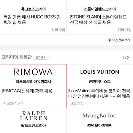
휴고보스코리아
스톤아일랜드코리아
독일 명품 패션 HUGO BOSS 경
[STONE ISLAND] 스톤아일랜드
력/신입 채용
전국 매장 전 직급 채용
전국 지점
전국 매장
총
32
건 전체보기
프리미엄 채용관
광고안내
1
/ 2
리모와코리아유한회사
㈜휴머니스트
[RIMOWA] 신세계 광주 채용
[LouisVuitton] 루이비통 코리아 전국
매장 점장/팀매니저/판매사원 채용
전남광주 서구
서울 지점
랄프로렌코리아
㈜명보아이엔씨