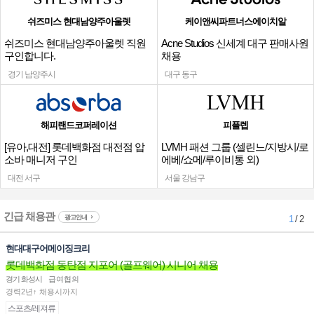
쉬즈미스 현대남양주아울렛
케이앤씨파트너스에이치알
쉬즈미스 현대남양주아울렛 직원
Acne Studios 신세계 대구 판매사원
구인합니다.
채용
경기 남양주시
대구 동구
해피랜드코퍼레이션
피플렙
[유아,대전] 롯데백화점 대전점 압
LVMH 패션 그룹 (셀린느/지방시/로
소바 매니저 구인
에베/쇼메/루이비통 외)
대전 서구
서울 강남구
긴급 채용관
광고안내
1
/ 2
현대대구어메이징크리
롯데백화점 동탄점 지포어 (골프웨어) 시니어 채용
경기 화성시
급여협의
경력2년↑ 채용시까지
스포츠/레져류