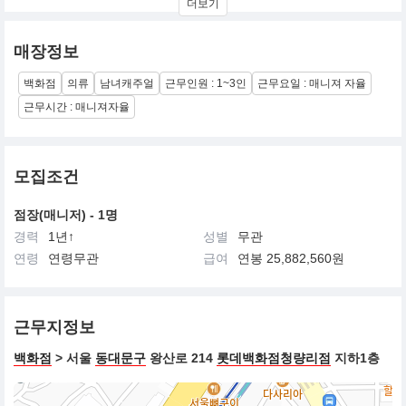
더보기
FASHION, SPORTS & LEISURE의 OPTIMISM LIFE를 지향합니다.
매장정보
백화점
의류
남녀캐주얼
근무인원 : 1~3인
근무요일 : 매니져 자율
근무시간 : 매니져자율
모집조건
점장(매니저) - 1명
경력
1년↑
성별
무관
연령
연령무관
급여
연봉 25,882,560원
근무지정보
백화점
> 서울
동대문구
왕산로 214
롯데백화점청량리점
지하1층