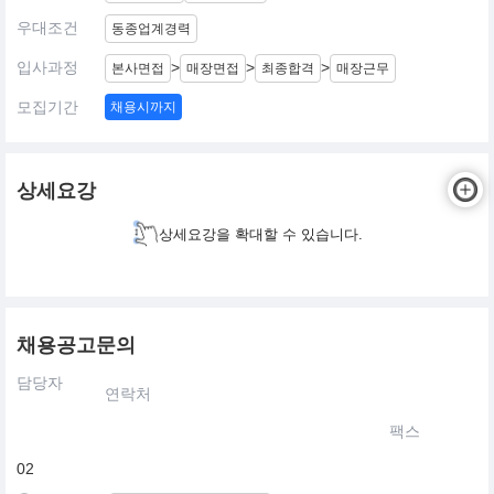
우대조건
동종업계경력
입사과정
>
>
>
본사면접
매장면접
최종합격
매장근무
모집기간
채용시까지
상세요강
상세요강을 확대할 수 있습니다.
채용공고문의
담당자
연락처
팩스
02