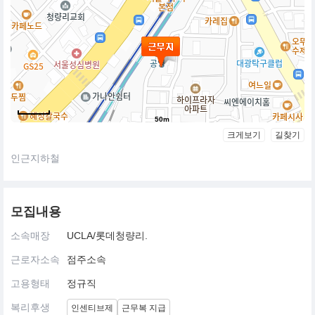
50m
크게보기
길찾기
인근지하철
모집내용
소속매장
UCLA/롯데청량리.
근로자소속
점주소속
고용형태
정규직
복리후생
인센티브제
근무복 지급