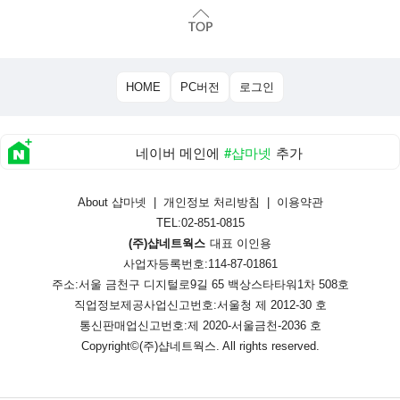
HOME
PC버전
로그인
네이버 메인에
#샵마넷
추가
About 샵마넷
|
개인정보 처리방침
|
이용약관
TEL:02-851-0815
(주)샵네트웍스
대표 이인용
사업자등록번호:114-87-01861
주소:서울 금천구 디지털로9길 65 백상스타타워1차 508호
직업정보제공사업신고번호:
서울청 제 2012-30 호
통신판매업신고번호:
제 2020-서울금천-2036 호
Copyright©
(주)샵네트웍스
. All rights reserved.