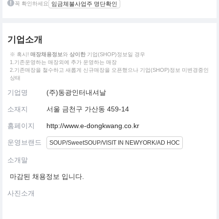
꼭 확인하세요
임금체불사업주 명단확인
기업소개
※ 혹시!
매장채용정보
와
상이한
기업(SHOP)정보일 경우
1.기존운영하는 매장외에 추가 운영하는 매장
2.기존매장을 철수하고 새롭게 신규매장을 오픈했으나 기업(SHOP)정보 미변경중인
상태
기업명
(주)동광인터내셔날
소재지
서울 금천구 가산동 459-14
홈페이지
http://www.e-dongkwang.co.kr
운영브랜드
SOUP/SweetSOUP/VISIT IN NEWYORK/AD HOC
소개말
마감된 채용정보 입니다.
사진소개